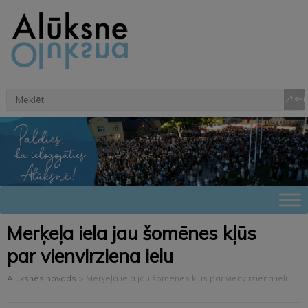
Merķeļa iela jau šomēnes kļūs
par vienvirziena ielu
Alūksnes novads
>
Merķeļa iela jau šomēnes kļūs par vienvirziena ielu