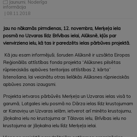
Jaunumi
,
Noderīga
informācija
| 08.11.2018
Jau no nākamās pirmdienas, 12. novembra, Merķeļa iela
posmā no Uzvaras līdz Brīvības ielai, Alūksnē, kļūs par
vienvirziena ielu, kā tas ir paredzēts ielas pārbūves projektā.
Kā jau esam informējuši, šoruden Alūksnē ir uzsākta Eiropas
Reģionālās attīstības fonda projekta “Alūksnes pilsētas
rūpnieciskās apbūves teritorijas attīstības 2. kārta”
īstenošana, lai veicinātu otras lielākās Alūksnes rūpnieciskās
apbūves zonas izaugsmi.
Projekta ietvaros pārbūvēs Merķeļa un Uzvaras ielas visā to
garumā, Latgales ielu posmā no Dārza ielas līdz krustojumam
ar Kanaviņu un Uzvaras ielām, ietverot arī minēto krustojumu,
Jāņkalna ielu no krustojuma ar Tālavas ielu, Brīvības ielu no
krustojuma ar Jāņkalna ielu līdz Merķeļa ielai.