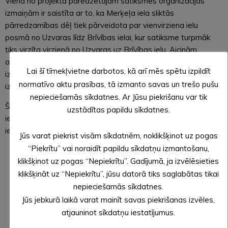
Viena no projektā paredzētajām satiksmes organizācijas
izmaiņām ir saistīta ar to, ka Merķeļa iela sliktās
pārredzamības dēļ tiek pārveidota par vienvirziena ielu
posmā no Uzvaras līdz Brīvības ielai, kur satiksme turpmāk
tiks virzīta virzienā no Uzvaras uz Brīvības ielu. Aicinām
autovadītājus, kuri šobrīd izmanto Merķeļa ielu, ņemt vērā
Lai šī tīmekļvietne darbotos, kā arī mēs spētu izpildīt
izmaiņas, kas būs spēkā jau no 12. novembra un ievērot
normatīvo aktu prasības, tā izmanto savas un trešo pušu
izvietotās ceļa zīmes.
nepieciešamās sīkdatnes. Ar Jūsu piekrišanu var tik
Šobrīd Merķeļa ielā turpinās lietusūdens kanalizācijas izbūve,
uzstādītas papildu sīkdatnes.
ierakuma būvniecība un konstruktīvo kārtu izbūve. Pārējās
ielās pārbūve turpināsies nākamgad.
Jūs varat piekrist visām sīkdatnēm, noklikšķinot uz pogas
“Piekrītu” vai noraidīt papildu sīkdatņu izmantošanu,
klikšķinot uz pogas “Nepiekrītu”. Gadījumā, ja izvēlēsieties
klikšķināt uz “Nepiekrītu”, jūsu datorā tiks saglabātas tikai
nepieciešamās sīkdatnes.
Jūs jebkurā laikā varat mainīt savas piekrišanas izvēles,
atjauninot sīkdatņu iestatījumus.
Sagatavojusi: Evita APLOKA,