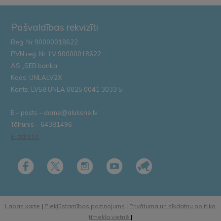
Pašvaldības rekvizīti
Reģ. Nr.90000018622
PVN reģ. Nr. LV 90000018622
AS „SEB banka”
Kods: UNLALV2X
Konts: LV58 UNLA 0025 0041 3033 5
E – pasts – dome@aluksne.lv
Tālrunis – 64381496
E-adrese
Lapas karte
|
Piekļūstamības paziņojums
|
Privātuma un sīkdatņu politika
tīmekļa vietnē
|