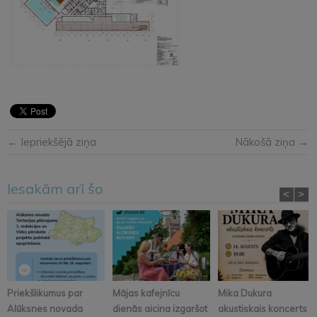
← Iepriekšējā ziņa
Nākošā ziņa →
Iesakām arī šo
<
>
Priekšlikumus par
Mājas kafejnīcu
Mika Dukura
Alūksnes novada
dienās aicina izgaršot
akustiskais koncerts