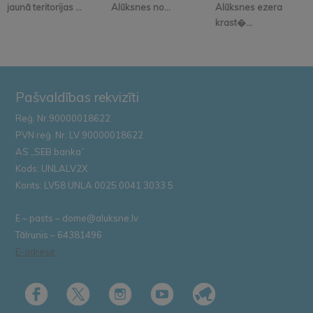
jaunā teritorijas ...
Alūksnes no...
Alūksnes ezera
krast�...
Pašvaldības rekvizīti
Reģ. Nr.90000018622
PVN reģ. Nr. LV 90000018622
AS „SEB banka”
Kods: UNLALV2X
Konts: LV58 UNLA 0025 0041 3033 5
E – pasts – dome@aluksne.lv
Tālrunis – 64381496
E-adrese