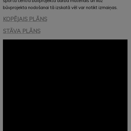
sporta centra būvprojekta darba materiāls un līdz
būvprojekta nodošanai tā izskatā vēl var notikt izmaiņas.
KOPĒJAIS PLĀNS
STĀVA PLĀNS