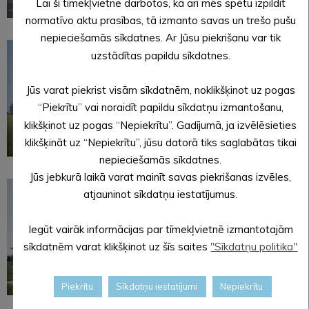
Lai šī tīmekļvietne darbotos, kā arī mēs spētu izpildīt
normatīvo aktu prasības, tā izmanto savas un trešo pušu
nepieciešamās sīkdatnes. Ar Jūsu piekrišanu var tik
uzstādītas papildu sīkdatnes.
Jūs varat piekrist visām sīkdatnēm, noklikšķinot uz pogas
“Piekrītu” vai noraidīt papildu sīkdatņu izmantošanu,
klikšķinot uz pogas “Nepiekrītu”. Gadījumā, ja izvēlēsieties
klikšķināt uz “Nepiekrītu”, jūsu datorā tiks saglabātas tikai
nepieciešamās sīkdatnes.
Jūs jebkurā laikā varat mainīt savas piekrišanas izvēles,
atjauninot sīkdatņu iestatījumus.
Iegūt vairāk informācijas par tīmekļvietnē izmantotajām
sīkdatnēm varat klikšķinot uz šīs saites
"Sīkdatņu politika"
Piekrītu
Sīkdatņu iestatījumi
Nepiekrītu