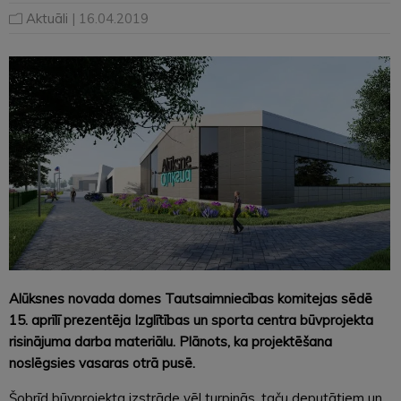
Aktuāli
| 16.04.2019
Alūksnes novada domes Tautsaimniecības komitejas sēdē
15. aprīlī prezentēja Izglītības un sporta centra būvprojekta
risinājuma darba materiālu. Plānots, ka projektēšana
noslēgsies vasaras otrā pusē.
Šobrīd būvprojekta izstrāde vēl turpinās, taču deputātiem un