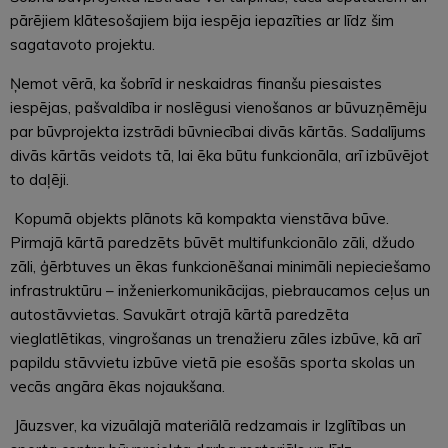
pārējiem klātesošajiem bija iespēja iepazīties ar līdz šim
sagatavoto projektu.
Ņemot vērā, ka šobrīd ir neskaidras finanšu piesaistes
iespējas, pašvaldība ir noslēgusi vienošanos ar būvuzņēmēju
par būvprojekta izstrādi būvniecībai divās kārtās. Sadalījums
divās kārtās veidots tā, lai ēka būtu funkcionāla, arī izbūvējot
to daļēji.
Kopumā objekts plānots kā kompakta vienstāva būve.
Pirmajā kārtā paredzēts būvēt multifunkcionālo zāli, džudo
zāli, ģērbtuves un ēkas funkcionēšanai minimāli nepieciešamo
infrastruktūru – inženierkomunikācijas, piebraucamos ceļus un
autostāvvietas. Savukārt otrajā kārtā paredzēta
vieglatlētikas, vingrošanas un trenažieru zāles izbūve, kā arī
papildu stāvvietu izbūve vietā pie esošās sporta skolas un
vecās angāra ēkas nojaukšana.
Jāuzsver, ka vizuālajā materiālā redzamais ir Izglītības un