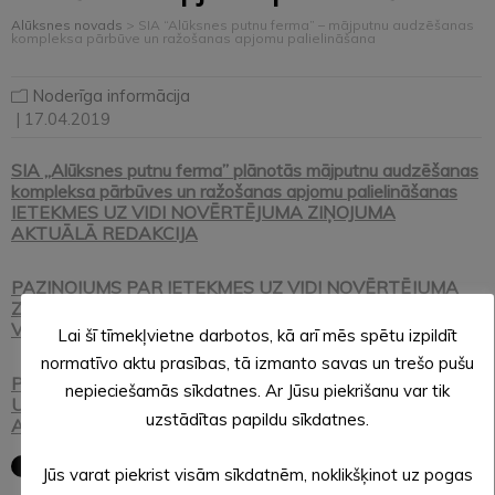
Alūksnes novads
>
SIA “Alūksnes putnu ferma” – mājputnu audzēšanas
kompleksa pārbūve un ražošanas apjomu palielināšana
Noderīga informācija
| 17.04.2019
SIA „Alūksnes putnu ferma” plānotās mājputnu audzēšanas
kompleksa pārbūves un ražošanas apjomu palielināšanas
IETEKMES UZ VIDI NOVĒRTĒJUMA ZIŅOJUMA
AKTUĀLĀ REDAKCIJA
PAZIŅOJUMS PAR IETEKMES UZ VIDI NOVĒRTĒJUMA
ZIŅOJUMA IESNIEGŠANU VIDES PĀRRAUDZĪBAS
VALSTS BIROJĀ
Lai šī tīmekļvietne darbotos, kā arī mēs spētu izpildīt
normatīvo aktu prasības, tā izmanto savas un trešo pušu
PAZIŅOJUMS PAR IETEKMES UZ VIDI NOVĒRTĒJUMA
nepieciešamās sīkdatnes. Ar Jūsu piekrišanu var tik
UZSĀKŠANU UN SĀKOTNĒJO SABIEDRISKO
uzstādītas papildu sīkdatnes.
APSPRIEŠANU
Jūs varat piekrist visām sīkdatnēm, noklikšķinot uz pogas