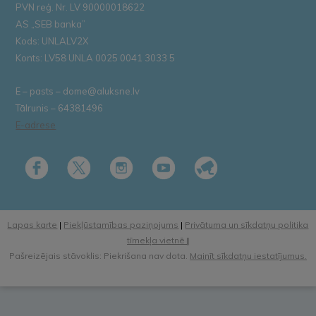
PVN reģ. Nr. LV 90000018622
AS „SEB banka”
Kods: UNLALV2X
Konts: LV58 UNLA 0025 0041 3033 5
E – pasts – dome@aluksne.lv
Tālrunis – 64381496
E-adrese
Lapas karte
|
Piekļūstamības paziņojums
|
Privātuma un sīkdatņu politika
tīmekļa vietnē
|
Pašreizējais stāvoklis: Piekrišana nav dota.
Mainīt sīkdatņu iestatījumus.