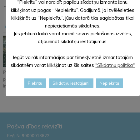
“Piekrītu” vai noraidīt papildu sīkdatņu izmantošanu,
← Iepriekšējā ziņa
Nākošā ziņa →
klikšķinot uz pogas “Nepiekrītu”. Gadījumā, ja izvēlēsieties
klikšķināt uz “Nepiekrītu”, jūsu datorā tiks saglabātas tikai
Iesakām arī šo
nepieciešamās sīkdatnes.
<
>
Jūs jebkurā laikā varat mainīt savas piekrišanas izvēles,
atjauninot sīkdatņu iestatījumus.
Iegūt vairāk informācijas par tīmekļvietnē izmantotajām
sīkdatnēm varat klikšķinot uz šīs saites
"Sīkdatņu politika"
Pastāsti savas domas
Alūksnē notiks
Iznācis jaunākais
par Kopienu svētku
orientēšanās
pašvaldības
Piekrītu
Sīkdatņu iestatījumi
Nepiekrītu
iniciatīvu!
apmācība
informatīvā izdevum...
Zemessardze...
Pašvaldības rekvizīti
Reģ. Nr.90000018622