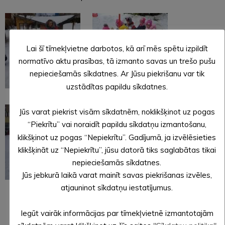
Lai šī tīmekļvietne darbotos, kā arī mēs spētu izpildīt
normatīvo aktu prasības, tā izmanto savas un trešo pušu
nepieciešamās sīkdatnes. Ar Jūsu piekrišanu var tik
uzstādītas papildu sīkdatnes.
Jūs varat piekrist visām sīkdatnēm, noklikšķinot uz pogas
“Piekrītu” vai noraidīt papildu sīkdatņu izmantošanu,
klikšķinot uz pogas “Nepiekrītu”. Gadījumā, ja izvēlēsieties
klikšķināt uz “Nepiekrītu”, jūsu datorā tiks saglabātas tikai
nepieciešamās sīkdatnes.
Jūs jebkurā laikā varat mainīt savas piekrišanas izvēles,
atjauninot sīkdatņu iestatījumus.
Sagatavoja Dace Gailāne vadītāja vietnieks izglītības jomā.
Iegūt vairāk informācijas par tīmekļvietnē izmantotajām