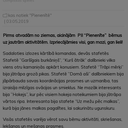
Olimpiskās spēles
kas notiek "Pienenītē"
| 03.05.2019
Pirms atvadām no ziemas, aicinājām PII “Pienenīte” bērnus
uz jautrām aktivitātēm. Izpriecājāmies visi, gan mazi, gan lieli!
Sadaloties izlozes kārtībā komandas, devās stafetēs
Stafetē ”Garšīgais burkāniņš”, “Kurš ātrāk” dalībnieki vilka
viens otru kamaniņās apkārt konusiem. Stafetē “Trāpi mērķi’’
bija jātrāpa grozā pikas. Stafetē ”Domā aši’’ dalībniekiem bija
jāpārbauda savas koordinācijas prasmes un uzmanība, tas
izraisīja milzīgas ovācijas un smieklus. Ne mazāk interesants
bija ’’Hokejs”, kur pēc visiem hokeja noteikumiem bija jātrāpa
vārtos ripa. Interesanta bija stafete “Uz mežu pēc malkas”,
kurā bija jānes malkas pagalītes, lai sakurinātu ugunskuru.
Visās stafetēs varēja vērot savu bērnu aktivitāti, skriešanas,
lekšanas un mešanas prasmes.