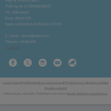
Reģ. Nr.90000018622
PVN reģ. Nr. LV 90000018622
AS „SEB banka”
Kods: UNLALV2X
Konts: LV58 UNLA 0025 0041 3033 5
E – pasts – dome@aluksne.lv
Tālrunis – 64381496
E-adrese
Lapas karte
|
Piekļūstamības paziņojums
|
Privātuma un sīkdatņu politika
tīmekļa vietnē
|
Pašreizējais stāvoklis: Piekrišana nav dota.
Mainīt sīkdatņu iestatījumus.