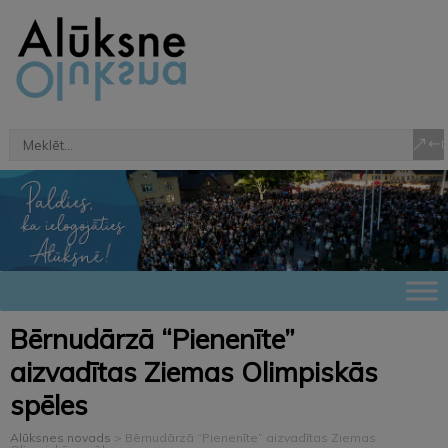
Bērnudārzā “Pienenīte”
aizvadītas Ziemas Olimpiskās
spēles
Alūksnes novads
>
Bērnudārzā “Pienenīte” aizvadītas Ziemas