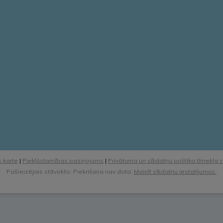
 karte
|
Piekļūstamības paziņojums
|
Privātuma un sīkdatņu politika tīmekļa 
Pašreizējais stāvoklis: Piekrišana nav dota.
Mainīt sīkdatņu iestatījumus.