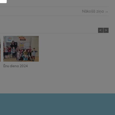
Nākošā ziņa →
<
>
Ēnu diena 2024