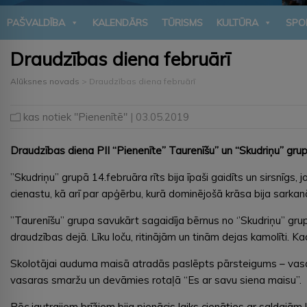
PAŠVALDĪBA
KALENDĀRS
TŪRISMS
KULTŪRA
SPO
Draudzības diena februārī
Alūksnes novads
>
Draudzības diena februārī
kas notiek "Pienenītē"
| 03.05.2019
Draudzības diena PII “Pienenīte” Taurenīšu” un “Skudriņu” grup
’’Skudriņu’’ grupā 14.februāra rīts bija īpaši gaidīts un sirsnīg
cienastu, kā arī par apģērbu, kurā dominējošā krāsa bija sarkan
’’Taurenīšu’’ grupa savukārt sagaidīja bērnus no ‘’Skudriņu’’ gr
draudzības dejā. Līku loču, ritinājām un tinām dejas kamolīti. K
Skolotājai auduma maisā atradās paslēpts pārsteigums – vasara
vasaras smaržu un devāmies rotaļā “Es ar savu siena maisu”.
Pēc jautrajiem brīžiem bija pienācis laiks cienāties ar saldajām