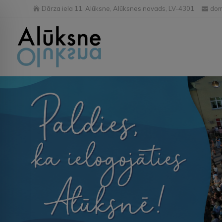
Dārza iela 11, Alūksne, Alūksnes novads, LV-4301
dom