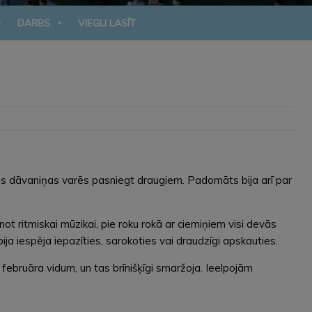
DARBS
VIEGLI LASĪT
tavotās dāvaniņas varēs pasniegt draugiem. Padomāts bija arī par
not ritmiskai mūzikai, pie roku rokā ar ciemiņiem visi devās
ija iespēja iepazīties, sarokoties vai draudzīgi apskauties.
ebruāra vidum, un tas brīnišķīgi smaržoja. Ieelpojām