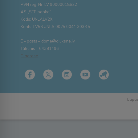
PVN reģ. Nr. LV 90000018622
AS „SEB banka”
Kods: UNLALV2X
Konts: LV58 UNLA 0025 0041 3033 5
E – pasts – dome@aluksne.lv
Tālrunis – 64381496
E-adrese
Lapas