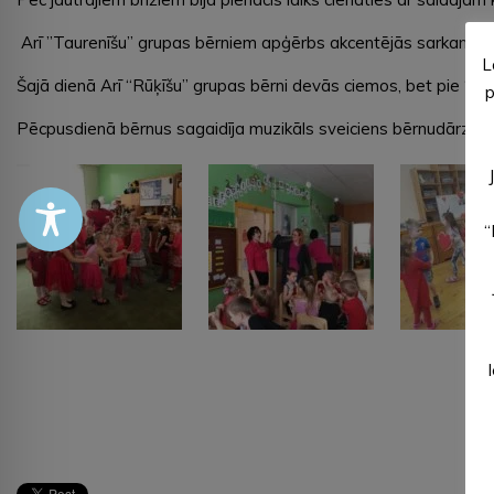
Arī ’’Taurenīšu’’ grupas bērniem apģērbs akcentējās sarkanos toņ
L
Šajā dienā Arī “Rūķīšu” grupas bērni devās ciemos, bet pie “Pūc
p
Pēcpusdienā bērnus sagaidīja muzikāls sveiciens bērnudārza zāl
“