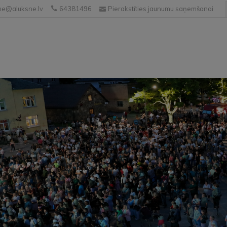
e@aluksne.lv
64381496
Pierakstīties jaunumu saņemšanai