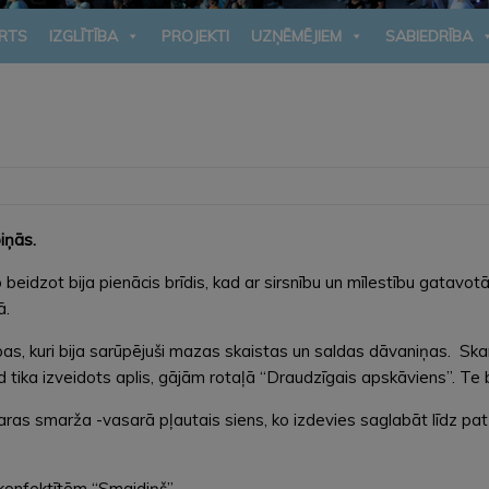
RTS
IZGLĪTĪBA
PROJEKTI
UZŅĒMĒJIEM
SABIEDRĪBA
iņās.
s, jo beidzot bija pienācis brīdis, kad ar sirsnību un mīlestību ga
ā.
upas, kuri bija sarūpējuši mazas skaistas un saldas dāvaniņas. Ska
ad tika izveidots aplis, gājām rotaļā “Draudzīgais apskāviens”. Te b
s smarža -vasarā pļautais siens, ko izdevies saglabāt līdz pat f
 konfektītēm “Smaidiņš”.