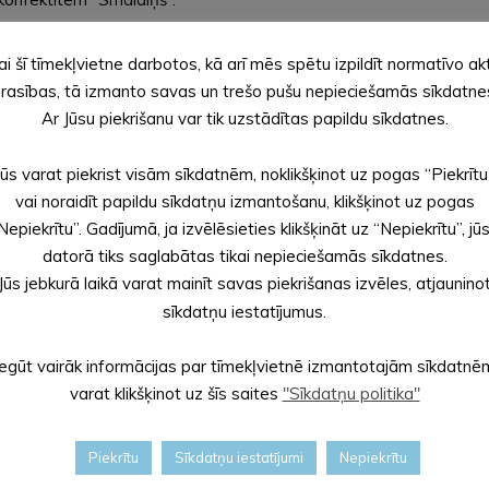
os, kas bija iemesls uztaisīt foto sesiju. Ar smaidiem sejās kopīg
ai šī tīmekļvietne darbotos, kā arī mēs spētu izpildīt normatīvo ak
īšu” grupas bērniem. Tika iets rotaļās un teikti mīļi vārdi, dejot
rasības, tā izmanto savas un trešo pušu nepieciešamās sīkdatne
Ar Jūsu piekrišanu var tik uzstādītas papildu sīkdatnes.
ē, Mūzikas skolas audzēkņu izpildījumā. Skanēja dažādi mūzikas i
Jūs varat piekrist visām sīkdatnēm, noklikšķinot uz pogas “Piekrītu
vai noraidīt papildu sīkdatņu izmantošanu, klikšķinot uz pogas
Nepiekrītu”. Gadījumā, ja izvēlēsieties klikšķināt uz “Nepiekrītu”, jū
datorā tiks saglabātas tikai nepieciešamās sīkdatnes.
Jūs jebkurā laikā varat mainīt savas piekrišanas izvēles, atjaunino
sīkdatņu iestatījumus.
Iegūt vairāk informācijas par tīmekļvietnē izmantotajām sīkdatnē
varat klikšķinot uz šīs saites
"Sīkdatņu politika"
Taure
Piekrītu
Sīkdatņu iestatījumi
Nepiekrītu