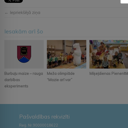
← Iepriekšējā ziņa
Iesakām arī šo
Burbuļu maize – rauga
Meža olimpiāde
Miķeļdienas Pienenīt
darbības
“Mazie arī var”
eksperiments
Pašvaldības rekvizīti
Reģ. Nr.90000018622