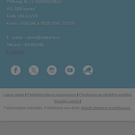
PVN reģ. Nr. LV 90000018622
AS „SEB banka”
Kods: UNLALV2X
Konts: LV58 UNLA 0025 0041 3033 5
E – pasts – dome@aluksne.lv
Tālrunis – 64381496
E-adrese
Lapas karte
|
Piekļūstamības paziņojums
|
Privātuma un sīkdatņu politika
tīmekļa vietnē
|
Pašreizējais stāvoklis: Piekrišana nav dota.
Mainīt sīkdatņu iestatījumus.