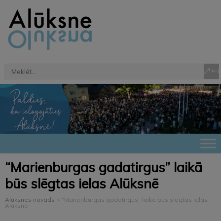
“Marienburgas gadatirgus” laikā
būs slēgtas ielas Alūksnē
Alūksnes novads
>
“Marienburgas gadatirgus” laikā būs slēgtas ielas
Alūksnē