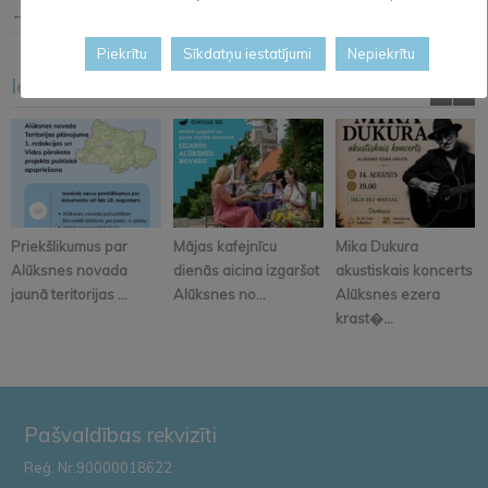
← Iepriekšējā ziņa
Nākošā ziņa →
Piekrītu
Sīkdatņu iestatījumi
Nepiekrītu
Iesakām arī šo
<
>
Priekšlikumus par
Mājas kafejnīcu
Mika Dukura
Alūksnes novada
dienās aicina izgaršot
akustiskais koncerts
jaunā teritorijas ...
Alūksnes no...
Alūksnes ezera
krast�...
Pašvaldības rekvizīti
Reģ. Nr.90000018622