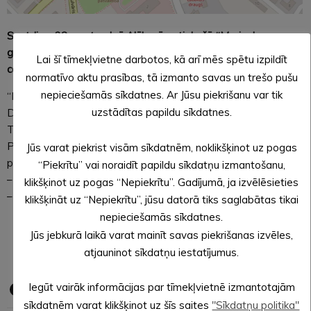
Sestdien, 28. septembrī, Alūksnē notiekošā “Marienburgas
gadatirgus” laikā būs slēgta satiksme atsevišķās pilsētas
Lai šī tīmekļvietne darbotos, kā arī mēs spētu izpildīt
centra ielās.
normatīvo aktu prasības, tā izmanto savas un trešo pušu
nepieciešamās sīkdatnes. Ar Jūsu piekrišanu var tik
“Marienburgas gadatirgus”, ko organizē SIA “ITAKI”, notiks
uzstādītas papildu sīkdatnes.
Dārza ielā (no Ojāra Vācieša ielas līdz Latgales ielai) un
Tirgotāju ielā (no Lielā Ezera ielas līdz Latgales ielai).
Pasākuma norises nodrošināšanai autotransporta kustībai no
Jūs varat piekrist visām sīkdatnēm, noklikšķinot uz pogas
pulksten 07.00 līdz 16.00 būs slēgtas:
“Piekrītu” vai noraidīt papildu sīkdatņu izmantošanu,
– Dārza iela, posmā no Ojāra Vācieša ielas līdz Latgales ielai,
klikšķinot uz pogas “Nepiekrītu”. Gadījumā, ja izvēlēsieties
– Tirgotāju iela, posmā no Lielā Ezera ielas līdz Latgales ielai.
klikšķināt uz “Nepiekrītu”, jūsu datorā tiks saglabātas tikai
nepieciešamās sīkdatnes.
Evita APLOKA,
Jūs jebkurā laikā varat mainīt savas piekrišanas izvēles,
Alūksnes novada pašvaldības sabiedrisko attiecību
atjauninot sīkdatņu iestatījumus.
speciāliste
Iegūt vairāk informācijas par tīmekļvietnē izmantotajām
sīkdatnēm varat klikšķinot uz šīs saites
"Sīkdatņu politika"