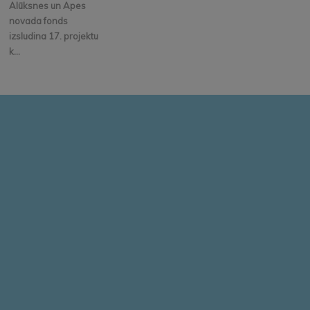
Alūksnes un Apes
novada fonds
izsludina 17. projektu
k...