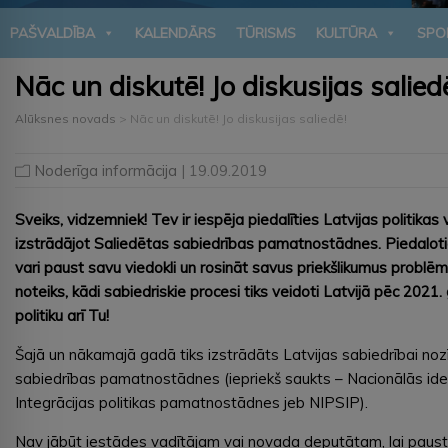
PAŠVALDĪBA
KALENDĀRS
TŪRISMS
KULTŪRA
SPO
Nāc un diskutē! Jo diskusijas salied
Alūksnes novads
>
Nāc un diskutē! Jo diskusijas saliedē!
Noderīga informācija
| 19.09.2019
Sveiks, vidzemniek! Tev ir iespēja piedalīties Latvijas politikas
izstrādājot Saliedētas sabiedrības pamatnostādnes. Piedaloti
vari paust savu viedokli un rosināt savus priekšlikumus probl
noteiks, kādi sabiedriskie procesi tiks veidoti Latvijā pēc 2021
politiku arī Tu!
Šajā un nākamajā gadā tiks izstrādāts Latvijas sabiedrībai n
sabiedrības pamatnostādnes (iepriekš saukts – Nacionālās iden
Integrācijas politikas pamatnostādnes jeb NIPSIP).
Nav jābūt iestādes vadītājam vai novada deputātam, lai paust