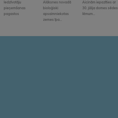
Iedzīvotāju
Alūksnes novadā
Aicinām iepazīties ar
pieņemšanas
bioloģiski
30. jūlija domes sēdes
pagastos
apsaimniekotas
lēmum...
zemes īpa...