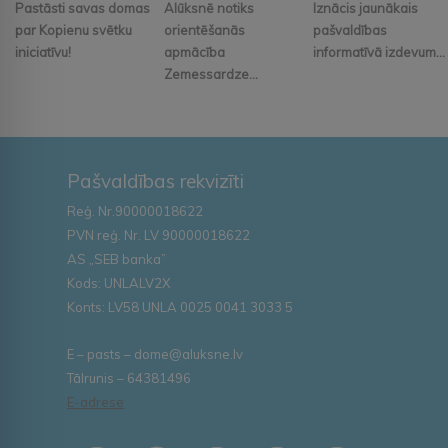
Pastāsti savas domas
Alūksnē notiks
Iznācis jaunākais
par Kopienu svētku
orientēšanās
pašvaldības
iniciatīvu!
apmācība
informatīvā izdevum...
Zemessardze...
Pašvaldības rekvizīti
Reģ. Nr.90000018622
PVN reģ. Nr. LV 90000018622
AS „SEB banka”
Kods: UNLALV2X
Konts: LV58 UNLA 0025 0041 3033 5
E – pasts – dome@aluksne.lv
Tālrunis – 64381496
E-adrese