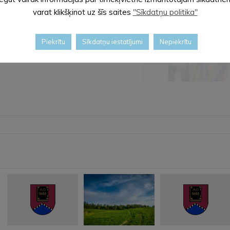
varat klikšķinot uz šīs saites
"Sīkdatņu politika"
Piekrītu
Sīkdatņu iestatījumi
Nepiekrītu