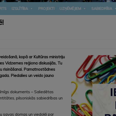
RTS
IZGLĪTĪBA
PROJEKTI
UZŅĒMĒJIEM
SABIEDRĪBA
ē!
 veidošanā, kopā ar Kultūras ministriju
es Vidzemes reģiona diskusijās, Tu
ēmu risināšanai. Pamatnostādnes
. gada. Piedalies un veido jauno
ozīmīgs dokuments – Saliedētas
titātes, pilsoniskās sabiedrības un
u savas domas un viedokli par