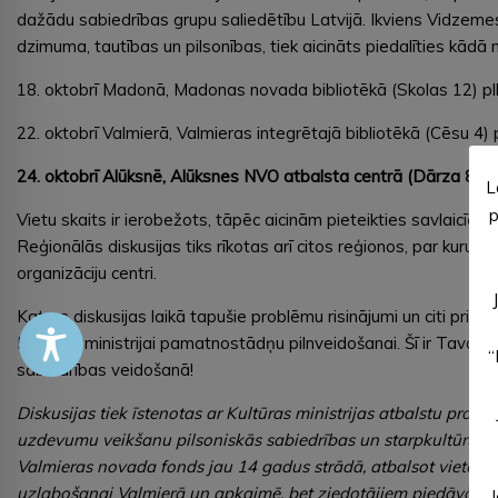
dažādu sabiedrības grupu saliedētību Latvijā. Ikviens Vidzemes
dzimuma, tautības un pilsonības, tiek aicināts piedalīties kādā
18. oktobrī Madonā, Madonas novada bibliotēkā (Skolas 12) pl
22. oktobrī Valmierā, Valmieras integrētajā bibliotēkā (Cēsu 4) 
24. oktobrī Alūksnē, Alūksnes NVO atbalsta centrā (Dārza 8a) p
L
p
Vietu skaits ir ierobežots, tāpēc aicinām pieteikties savlaicīgi,
r
Reģionālās diskusijas tiks rīkotas arī citos reģionos, par kuru nor
organizāciju centri.
Katras diskusijas laikā tapušie problēmu risinājumi un citi priekš
Kultūras ministrijai pamatnostādņu pilnveidošanai. Šī ir Tava ie
“
sabiedrības veidošanā!
Diskusijas tiek īstenotas ar Kultūras ministrijas atbalstu proje
uzdevumu veikšanu pilsoniskās sabiedrības un starpkultūru sad
Valmieras novada fonds jau 14 gadus strādā, atbalsot vietējo i
uzlabošanai Valmierā un apkaimē, bet ziedotājiem piedāvājot m