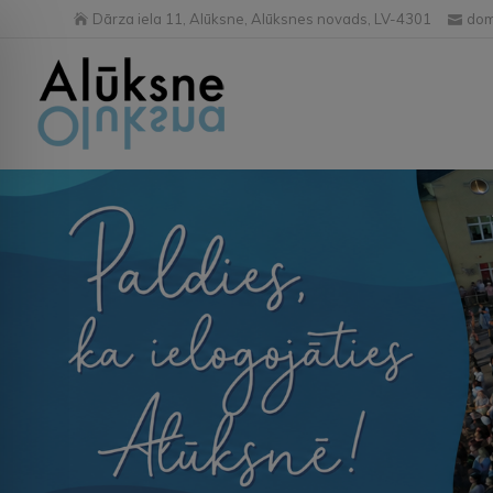
Dārza iela 11, Alūksne, Alūksnes novads, LV-4301
dom