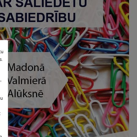
tu
s.
”
su
t
m