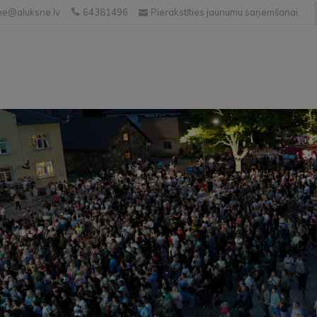
e@aluksne.lv
64381496
Pierakstīties jaunumu saņemšanai