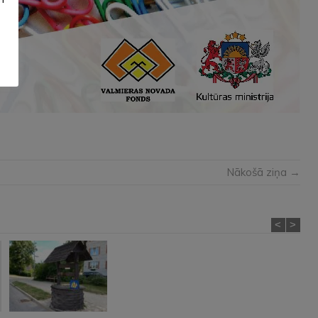
Nākošā ziņa →
<
>