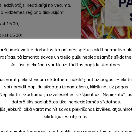
 iedzīvotājs, neatkarīgi no vecuma,
 no Vidzemes reģiona diskusijām:
kst.15.00;
plkst.15.00;
lkst.15.00.
ai šī tīmekļvietne darbotos, kā arī mēs spētu izpildīt normatīvo ak
rasības, tā izmanto savas un trešo pušu nepieciešamās sīkdatne
akstot ŠEIT līdz 14. oktobrim
.
Ar Jūsu piekrišanu var tik uzstādītas papildu sīkdatnes.
isi ir atbildīgi reģionu nevalstisko
Jūs varat piekrist visām sīkdatnēm, noklikšķinot uz pogas “Piekrītu
likumi tiks apkopoti un nodoti tālāk
vai noraidīt papildu sīkdatņu izmantošanu, klikšķinot uz pogas
spēja piedalīties Saliedētas
Nepiekrītu”. Gadījumā, ja izvēlēsieties klikšķināt uz “Nepiekrītu”, jū
datorā tiks saglabātas tikai nepieciešamās sīkdatnes.
Jūs jebkurā laikā varat mainīt savas piekrišanas izvēles, atjaunino
ktā “Par atsevišķu valsts pārvaldes
arbības attīstības jomā.” Ikdienā
sīkdatņu iestatījumus.
edzīvotāju iniciatīvas dzīves
ērķtiecīgas filantropijas atbalstu.
Iegūt vairāk informācijas par tīmekļvietnē izmantotajām sīkdatnē