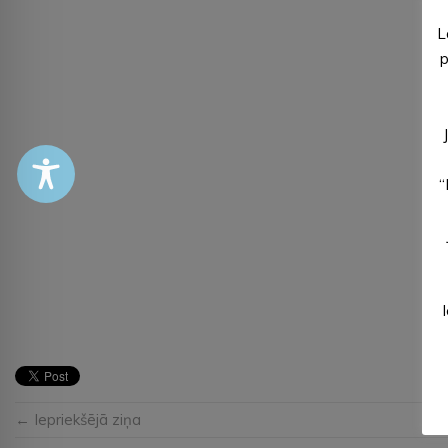
L
p
“
← Iepriekšējā ziņa