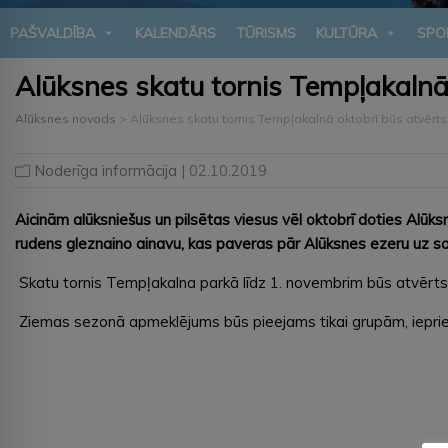
PAŠVALDĪBA
KALENDĀRS
TŪRISMS
KULTŪRA
SPO
Alūksnes skatu tornis Tempļakalnā
Alūksnes novads
>
Alūksnes skatu tornis Tempļakalnā oktobrī būs atvērts
Noderīga informācija
| 02.10.2019
Aicinām alūksniešus un pilsētas viesus vēl oktobrī doties Alūk
rudens gleznaino ainavu, kas paveras pār Alūksnes ezeru uz salā
Skatu tornis Tempļakalna parkā līdz 1. novembrim būs atvērts 
Ziemas sezonā apmeklējums būs pieejams tikai grupām, ieprie