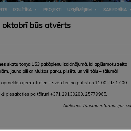
RTS
IZGLĪTĪBA
PROJEKTI
UZŅĒMĒJIEM
SABIEDRĪBA
 oktobrī būs atvērts
snes skatu torņa 153 pakāpienu izaicinājumā, lai apjūsmotu zelta
m, Jauno pili ar Muižas parku, pilsētu un vēl tālu – tālumā!
apmeklētājiem: otrdien – svētdien no pulksten 11:00 līdz 17:00.
kš piesakoties pa tālruni +371 29130280, 25779965.
Alūksnes Tūrisma informācijas ce