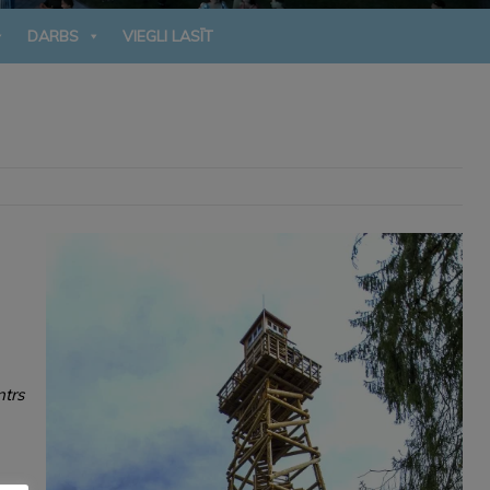
DARBS
VIEGLI LASĪT
ntrs