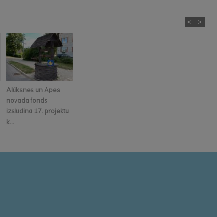
<
>
Alūksnes un Apes
novada fonds
izsludina 17. projektu
k...