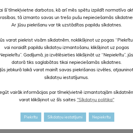
ai šī tīmekļvietne darbotos, kā arī mēs spētu izpildīt normatīvo ak
rasības, tā izmanto savas un trešo pušu nepieciešamās sīkdatne
Ar Jūsu piekrišanu var tik uzstādītas papildu sīkdatnes.
Jūs varat piekrist visām sīkdatnēm, noklikšķinot uz pogas “Piekrītu
vai noraidīt papildu sīkdatņu izmantošanu, klikšķinot uz pogas
Nepiekrītu”. Gadījumā, ja izvēlēsieties klikšķināt uz “Nepiekrītu”, jū
datorā tiks saglabātas tikai nepieciešamās sīkdatnes.
Jūs jebkurā laikā varat mainīt savas piekrišanas izvēles, atjaunino
sīkdatņu iestatījumus.
Iegūt vairāk informācijas par tīmekļvietnē izmantotajām sīkdatnē
varat klikšķinot uz šīs saites
"Sīkdatņu politika"
Piekrītu
Sīkdatņu iestatījumi
Nepiekrītu