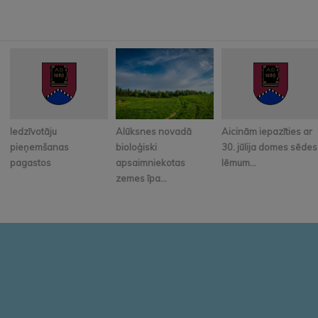
Iedzīvotāju
Alūksnes novadā
Aicinām iepazīties ar
pieņemšanas
bioloģiski
30. jūlija domes sēdes
pagastos
apsaimniekotas
lēmum...
zemes īpa...