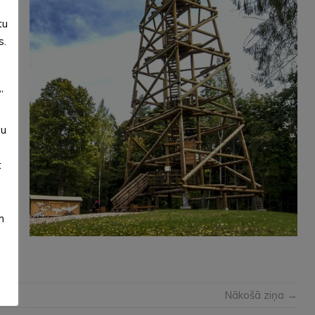
tu
s.
”
su
t
m
Nākošā ziņa →