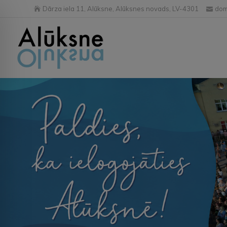
Dārza iela 11, Alūksne, Alūksnes novads, LV-4301
dom