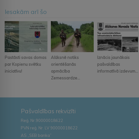
Iesakām arī šo
Pastāsti savas domas
Alūksnē notiks
Iznācis jaunākais
par Kopienu svētku
orientēšanās
pašvaldības
iniciatīvu!
apmācība
informatīvā izdevum...
Zemessardze...
Pašvaldības rekvizīti
Reģ. Nr.90000018622
PVN reģ. Nr. LV 90000018622
AS „SEB banka”