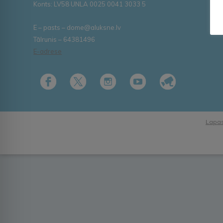
Konts: LV58 UNLA 0025 0041 3033 5
E – pasts – dome@aluksne.lv
Tālrunis – 64381496
E-adrese
Lapas