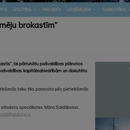
RTS
IZGLĪTĪBA
PROJEKTI
UZŅĒMĒJIEM
SABIEDRĪBA
mēju brokastīm”
stis”, lai pārrunātu pašvaldības plānotos
pašvaldības kapitālsabiedrībām un diskutētu
 tikšanās laiku tiks paziņota pēc pieteikšanās
 atbalsta speciālistes Māra Saldābolas,
bola@aluksne.lv
.