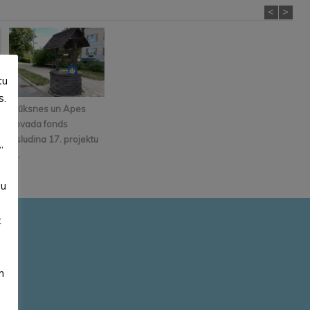
<
>
tu
s.
Alūksnes un Apes
novada fonds
izsludina 17. projektu
”
k...
su
t
m