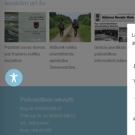
Iesakām arī šo
L
p
Pastāsti savas domas
Alūksnē notiks
Iznācis jaunākais
par Kopienu svētku
orientēšanās
pašvaldības
iniciatīvu!
apmācība
informatīvā izdevum...
Zemessardze...
“
Pašvaldības rekvizīti
Reģ. Nr.90000018622
PVN reģ. Nr. LV 90000018622
AS „SEB banka”
Kods: UNLALV2X