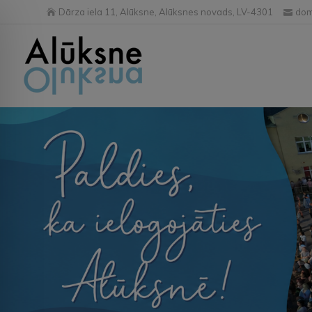
Dārza iela 11, Alūksne, Alūksnes novads, LV-4301
dom