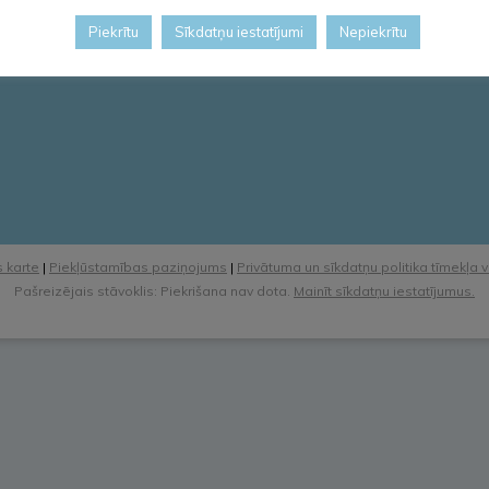
Piekrītu
Sīkdatņu iestatījumi
Nepiekrītu
 karte
|
Piekļūstamības paziņojums
|
Privātuma un sīkdatņu politika tīmekļa 
Pašreizējais stāvoklis: Piekrišana nav dota.
Mainīt sīkdatņu iestatījumus.