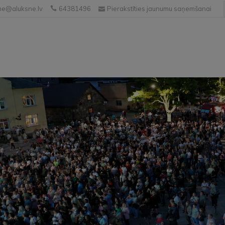
e@aluksne.lv
64381496
Pierakstīties jaunumu saņemšanai