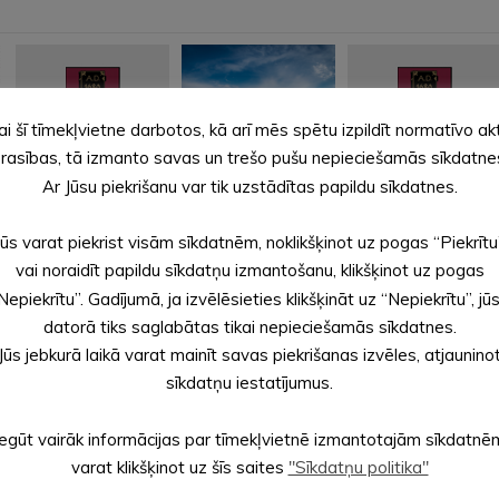
ai šī tīmekļvietne darbotos, kā arī mēs spētu izpildīt normatīvo ak
rasības, tā izmanto savas un trešo pušu nepieciešamās sīkdatne
Iedzīvotāju
Alūksnes novadā
Aicinām iepazīties ar
Ar Jūsu piekrišanu var tik uzstādītas papildu sīkdatnes.
pieņemšanas
bioloģiski
30. jūlija domes sēdes
pagastos
apsaimniekotas
lēmum...
Jūs varat piekrist visām sīkdatnēm, noklikšķinot uz pogas “Piekrītu
zemes īpa...
vai noraidīt papildu sīkdatņu izmantošanu, klikšķinot uz pogas
Nepiekrītu”. Gadījumā, ja izvēlēsieties klikšķināt uz “Nepiekrītu”, jū
datorā tiks saglabātas tikai nepieciešamās sīkdatnes.
Jūs jebkurā laikā varat mainīt savas piekrišanas izvēles, atjaunino
sīkdatņu iestatījumus.
Iegūt vairāk informācijas par tīmekļvietnē izmantotajām sīkdatnē
varat klikšķinot uz šīs saites
"Sīkdatņu politika"