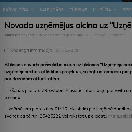
PAŠVALDĪBA
KALENDĀRS
TŪRISMS
KULTŪRA
SPO
Novada uzņēmējus aicina uz “Uzņē
Alūksnes novads
>
Novada uzņēmējus aicina uz “Uzņēmēju brokastīm”
Noderīga informācija
| 02.10.2019
Alūksnes novada pašvaldība aicina uz tikšanos “Uzņēmēju broka
uzņēmējdarbības attīstības projektus, sniegtu informāciju par 
par dažādām aktualitātēm.
Tikšanās plānota 29. oktobrī, Alūksnē. Informācija par vietu un
termiņa.
Uzņēmējiem pieteikties līdz 17. oktobrim pie uzņēmējdarbības
zvanot pa tālruni 25425222 vai rakstot uz e-pastu
mara.salda