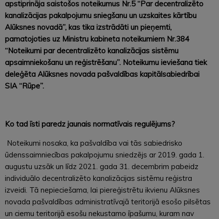
apstiprināja saistošos noteikumus Nr.5 “Par decentralizēto
kanalizācijas pakalpojumu sniegšanu un uzskaites kārtību
Alūksnes novadā”, kas tika izstrādāti un pieņemti,
pamatojoties uz Ministru kabineta noteikumiem Nr.384
“Noteikumi par decentralizēto kanalizācijas sistēmu
apsaimniekošanu un reģistrēšanu”. Noteikumu ieviešana tiek
deleģēta Alūksnes novada pašvaldības kapitālsabiedrībai
SIA “Rūpe”.
Ko tad īsti paredz jaunais normatīvais regulējums?
Noteikumi nosaka, ka pašvaldība vai tās sabiedrisko
ūdenssaimniecības pakalpojumu sniedzējs ar 2019. gada 1.
augustu uzsāk un līdz 2021. gada 31. decembrim pabeidz
individuālo decentralizēto kanalizācijas sistēmu reģistra
izveidi. Tā nepieciešama, lai piereģistrētu ikvienu Alūksnes
novada pašvaldības administratīvajā teritorijā esošo pilsētas
un ciemu teritorijā esošu nekustamo īpašumu, kuram nav