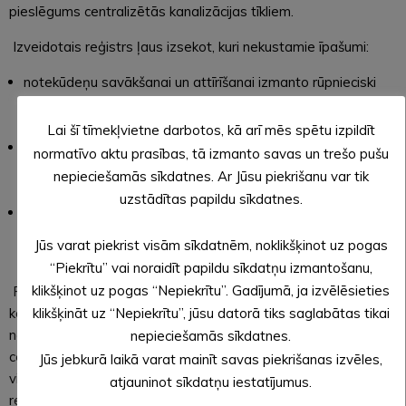
pieslēgums centralizētās kanalizācijas tīkliem.
Izveidotais reģistrs ļaus izsekot, kuri nekustamie īpašumi:
notekūdeņu savākšanai un attīrīšanai izmanto rūpnieciski
izgatavotas notekūdeņu attīrīšanas iekārtas, kuru jauda ir
mazāka par 5m³ diennaktī,
Lai šī tīmekļvietne darbotos, kā arī mēs spētu izpildīt
kuri izmanto septiķus – rūpnieciski ražotu vai individuāli
normatīvo aktu prasības, tā izmanto savas un trešo pušu
izgatavotu tvertni ar 2 vai vairākām kamerām cilvēka
nepieciešamās sīkdatnes. Ar Jūsu piekrišanu var tik
radīto notekūdeņu nogulšņu nostādināšanai,
uzstādītas papildu sīkdatnes.
kuri izmanto notekūdeņu krājtvertnes vai nosēdakas, kurās
uzkrājas neattīrīti notekūdeņi un tie tiek izvesti ar
Jūs varat piekrist visām sīkdatnēm, noklikšķinot uz pogas
asenizācijas mašīnu.
“Piekrītu” vai noraidīt papildu sīkdatņu izmantošanu,
klikšķinot uz pogas “Nepiekrītu”. Gadījumā, ja izvēlēsieties
Primāri jaunā kārtība paredz sakārtot sistēmu – apzināt un
klikšķināt uz “Nepiekrītu”, jūsu datorā tiks saglabātas tikai
kontrolēt decentralizētajās kanalizācijas sistēmās uzkrāto
notekūdeņu un dūņu regulāru izvešanu un nodrošināt, ka
nepieciešamās sīkdatnes.
centralizētās un decentralizētās kanalizācijas apsaimniekotāji
Jūs jebkurā laikā varat mainīt savas piekrišanas izvēles,
visā valsts teritorijā ievēro vienlīdzīgas prasības. Ar
atjauninot sīkdatņu iestatījumus.
regulējuma palīdzību iecerēts novērst notekūdeņu postošo