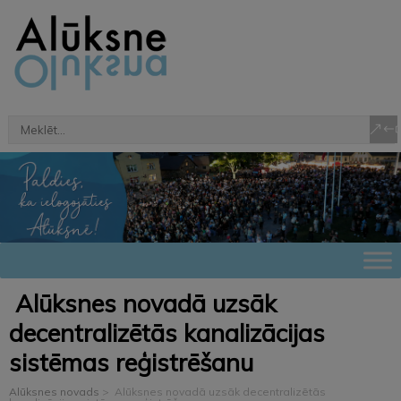
Alūksnes novadā uzsāk
decentralizētās kanalizācijas
sistēmas reģistrēšanu
Alūksnes novads
>
Alūksnes novadā uzsāk decentralizētās