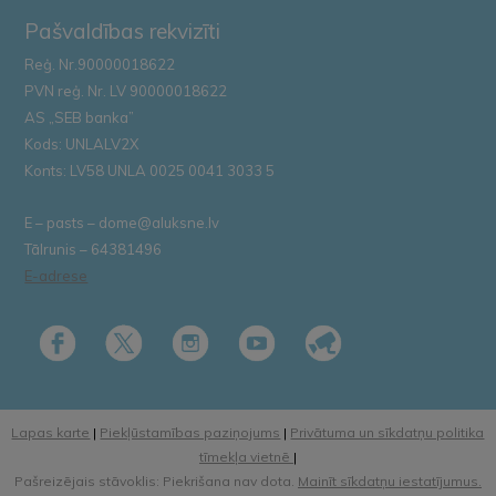
Pašvaldības rekvizīti
Reģ. Nr.90000018622
PVN reģ. Nr. LV 90000018622
AS „SEB banka”
Kods: UNLALV2X
Konts: LV58 UNLA 0025 0041 3033 5
E – pasts – dome@aluksne.lv
Tālrunis – 64381496
E-adrese
Lapas karte
|
Piekļūstamības paziņojums
|
Privātuma un sīkdatņu politika
tīmekļa vietnē
|
Pašreizējais stāvoklis: Piekrišana nav dota.
Mainīt sīkdatņu iestatījumus.