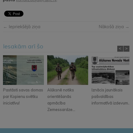
← Iepriekšējā ziņa
Nākošā ziņa →
Iesakām arī šo
<
>
Pastāsti savas domas
Alūksnē notiks
Iznācis jaunākais
par Kopienu svētku
orientēšanās
pašvaldības
iniciatīvu!
apmācība
informatīvā izdevum...
Zemessardze...