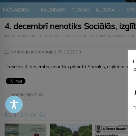
PAŠVALDĪBA
KALENDĀRS
TŪRISMS
KULTŪRA
SPO
4. decembrī nenotiks Sociālās, izglī
Alūksnes novads
>
4. decembrī nenotiks Sociālās, izglītības, kultūras ko
Noderīga informācija
| 02.12.2019
L
Trešdien, 4. decembrī, nenotiks plānotā Sociālās, izglītības un 
p
← Iepriekšējā ziņa
“
Iesakām arī šo