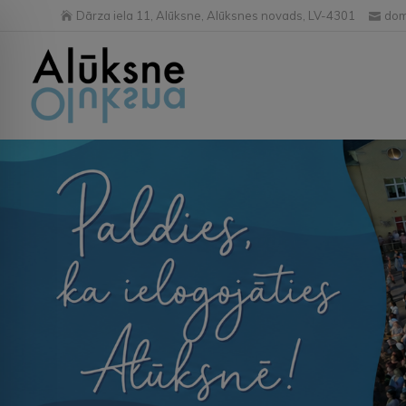
Dārza iela 11, Alūksne, Alūksnes novads, LV-4301
dom