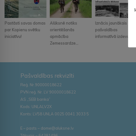
Pastāsti savas domas
Alūksnē notiks
Iznācis jaunākais
par Kopienu svētku
orientēšanās
pašvaldības
iniciatīvu!
apmācība
informatīvā izdevum...
Zemessardze...
Pašvaldības rekvizīti
Reģ. Nr.90000018622
PVN reģ. Nr. LV 90000018622
AS „SEB banka”
Kods: UNLALV2X
Konts: LV58 UNLA 0025 0041 3033 5
E – pasts – dome@aluksne.lv
Tālrunis – 64381496