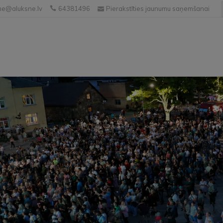
e@aluksne.lv
64381496
Pierakstīties jaunumu saņemšanai