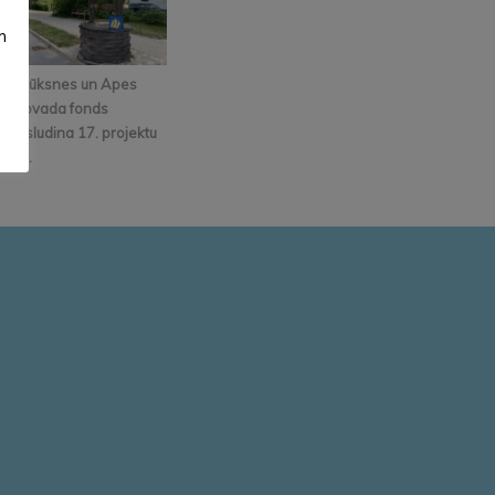
m
Alūksnes un Apes
novada fonds
izsludina 17. projektu
k...