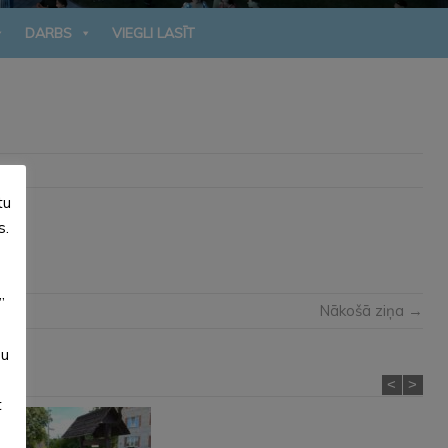
DARBS
VIEGLI LASĪT
tu
s.
”
Nākošā ziņa →
su
<
>
t