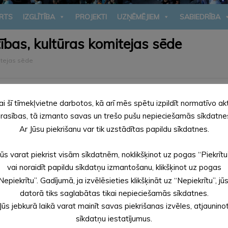
RTS
IZGLĪTĪBA
PROJEKTI
UZŅĒMĒJIEM
SABIEDRĪBA
tības, kultūras komitejas sēde
mitejas sēde
ai šī tīmekļvietne darbotos, kā arī mēs spētu izpildīt normatīvo ak
kultūras komitejas sēde.
rasības, tā izmanto savas un trešo pušu nepieciešamās sīkdatne
Ar Jūsu piekrišanu var tik uzstādītas papildu sīkdatnes.
Jūs varat piekrist visām sīkdatnēm, noklikšķinot uz pogas “Piekrītu
vai noraidīt papildu sīkdatņu izmantošanu, klikšķinot uz pogas
Nepiekrītu”. Gadījumā, ja izvēlēsieties klikšķināt uz “Nepiekrītu”, jū
datorā tiks saglabātas tikai nepieciešamās sīkdatnes.
Jūs jebkurā laikā varat mainīt savas piekrišanas izvēles, atjaunino
sīkdatņu iestatījumus.