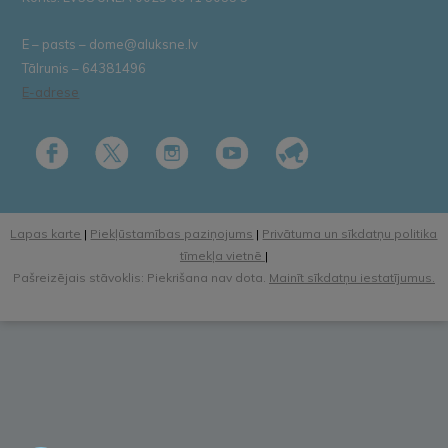
E – pasts – dome@aluksne.lv
Tālrunis – 64381496
E-adrese
Lapas karte
|
Piekļūstamības paziņojums
|
Privātuma un sīkdatņu politika
tīmekļa vietnē
|
Pašreizējais stāvoklis: Piekrišana nav dota.
Mainīt sīkdatņu iestatījumus.