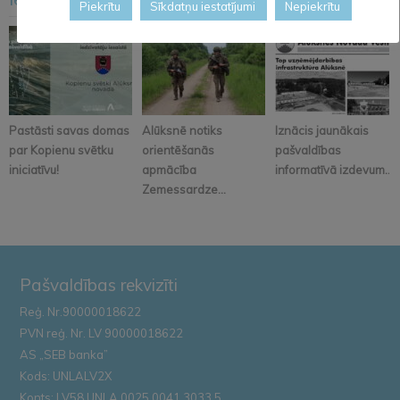
<
>
Piekrītu
Sīkdatņu iestatījumi
Nepiekrītu
Pastāsti savas domas
Alūksnē notiks
Iznācis jaunākais
par Kopienu svētku
orientēšanās
pašvaldības
iniciatīvu!
apmācība
informatīvā izdevum...
Zemessardze...
Pašvaldības rekvizīti
Reģ. Nr.90000018622
PVN reģ. Nr. LV 90000018622
AS „SEB banka”
Kods: UNLALV2X
Konts: LV58 UNLA 0025 0041 3033 5