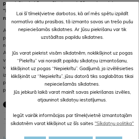
paredzēto darbību – mājputnu audzēšanas kompleksa
“Putni”, Ziemera pagastā, Alūksnes novadā, pārbūvi un
Lai šī tīmekļvietne darbotos, kā arī mēs spētu izpildīt
ražošanas apjomu palielināšanu.
normatīvo aktu prasības, tā izmanto savas un trešo pušu
nepieciešamās sīkdatnes. Ar Jūsu piekrišanu var tik
Ar lēmumu un tā pamatojumu var iepazīties Alūksnes novada
uzstādītas papildu sīkdatnes.
pašvaldības tīmekļa vietnē (
ŠEIT
) kā arī kā arī Alūksnes
novada pašvaldībā – Dārza ielā 11 (202. kabinetā), Alūksnē,
Alūksnes novadā, tās darba laikā un pašvaldības tīmekļa
Jūs varat piekrist visām sīkdatnēm, noklikšķinot uz pogas
vietnē šeit. Pieņemot lēmumu, tika ņemts vērā Ietekmes uz
“Piekrītu” vai noraidīt papildu sīkdatņu izmantošanu,
vidi novērtējums un Vides pārraudzības valsts biroja
klikšķinot uz pogas “Nepiekrītu”. Gadījumā, ja izvēlēsieties
izsniegtais atzinums, sabiedrisko apspriešanu rezultāti, kā arī
klikšķināt uz “Nepiekrītu”, jūsu datorā tiks saglabātas tikai
plānotās darbības atbilstība Alūksnes novada teritorijas
nepieciešamās sīkdatnes.
plānojumam.
Jūs jebkurā laikā varat mainīt savas piekrišanas izvēles,
atjauninot sīkdatņu iestatījumus.
Iegūt vairāk informācijas par tīmekļvietnē izmantotajām
← Iepriekšējā ziņa
Nākošā ziņa →
sīkdatnēm varat klikšķinot uz šīs saites
"Sīkdatņu politika"
Iesakām arī šo