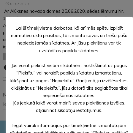
01.07.2020
Ar Alūksnes novada domes 25.06.2020. sēdes lēmumu Nr.
168 (sēdes protokols Nr. 9, 14. punkts) ir apstiprināts
Alūksnes novada pašvaldības 2019. gada publiskais
Lai šī tīmekļvietne darbotos, kā arī mēs spētu izpildīt
pārskats. Ar pārskatu var iepazīties Alūksnes novada Valsts
normatīvo aktu prasības, tā izmanto savas un trešo pušu
un pašvaldības vienotajā klientu apkalpošanas centrā Dārza
nepieciešamās sīkdatnes. Ar Jūsu piekrišanu var tik
ielā 11,…
uzstādītas papildu sīkdatnes.
LASĪT VISU
Jūs varat piekrist visām sīkdatnēm, noklikšķinot uz pogas
“Piekrītu” vai noraidīt papildu sīkdatņu izmantošanu,
Noderīga informācija
klikšķinot uz pogas “Nepiekrītu”. Gadījumā, ja izvēlēsieties
klikšķināt uz “Nepiekrītu”, jūsu datorā tiks saglabātas tikai
Navigācija
nepieciešamās sīkdatnes.
Jūs jebkurā laikā varat mainīt savas piekrišanas izvēles,
Iepriekšējais
1
2
3
atjauninot sīkdatņu iestatījumus.
Iegūt vairāk informācijas par tīmekļvietnē izmantotajām
sīkdatnēm varat klikšķinot uz šīs saites
"Sīkdatņu politika"