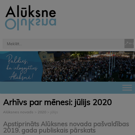
Arhīvs par mēnesi:
jūlijs 2020
Alūksnes novads
>
2020
>
jūlijs
Apstiprināts Alūksnes novada pašvaldības
2019. gada publiskais pārskats