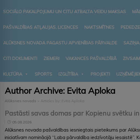
SOCIĀLO PAKALPOJUMU UN CITU ATBALTA VEIDU MAKSAS
MĀ
PAŠVALDĪBAS ATĻAUJAS, LICENCES
NAKTSMĪTNES
PEDEDZE
ALŪKSNES NOVADA PAGASTU APVIENĪBAS PĀRVALDE
SAZIŅA
CITI DOKUMENTI
ZIEMERI
VAKANCES PAŠVALDĪBĀ
ZIVSAI
KULTŪRA
SPORTS
IZGLĪTĪBA
PROJEKTI
UZŅĒMĒJIE
Author Archive:
Evita Aploka
Alūksnes novads
>
Articles by: Evita Aploka
Pastāsti savas domas par Kopienu svētku ini
05.08.2026
Alūksnes novada pašvaldības iesniegtais pieteikums par Alūksn
iniciatīvam nominācijā “Laba pārvaldība iedzīvotāju iesaistē”