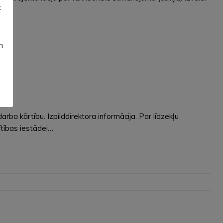
t
m
a kārtību. Izpilddirektora informācija. Par līdzekļu
ītības iestādei…