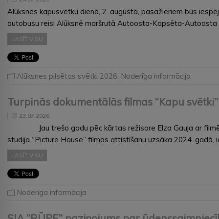
Alūksnes kapusvētku dienā, 2. augustā, pasažieriem būs iespē
autobusu reisi Alūksnē maršrutā Autoosta-Kapsēta-Autoosta ku
LASĪT VISU
Alūksnes pilsētas svētki 2026
,
Noderīga informācija
Turpinās dokumentālās filmas “Kapu svētki” 
23.07.2026
Jau trešo gadu pēc kārtas režisore Elza Gauja ar filmēšana
studija “Picture House” filmas attīstīšanu uzsāka 2024. gadā,
LASĪT VISU
Noderīga informācija
SIA “RŪPE” paziņojums par ūdenssaimniecīb