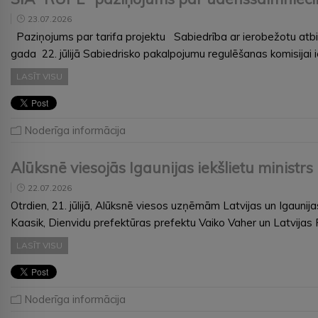
23.07.2026
Paziņojums par tarifa projektu Sabiedrība ar ierobežotu atbil
gada 22. jūlijā Sabiedrisko pakalpojumu regulēšanas komisijai
LASĪT VISU
Noderīga informācija
Alūksnē viesojās Igaunijas iekšlietu ministrs
22.07.2026
Otrdien, 21. jūlijā, Alūksnē viesos uzņēmām Latvijas un Igaunijas
Kaasik, Dienvidu prefektūras prefektu Vaiko Vaher un Latvijas 
LASĪT VISU
Noderīga informācija