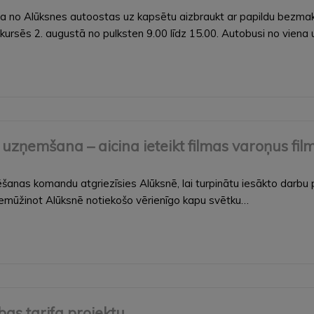
ja no Alūksnes autoostas uz kapsētu aizbraukt ar papildu bezma
rsēs 2. augustā no pulksten 9.00 līdz 15.00. Autobusi no viena 
uzņemšana – aicina ieteikt filmas varoņus fil
s komandu atgriezīsies Alūksnē, lai turpinātu iesākto darbu p
 iemūžinot Alūksnē notiekošo vērienīgo kapu svētku…
as tarifa projektu