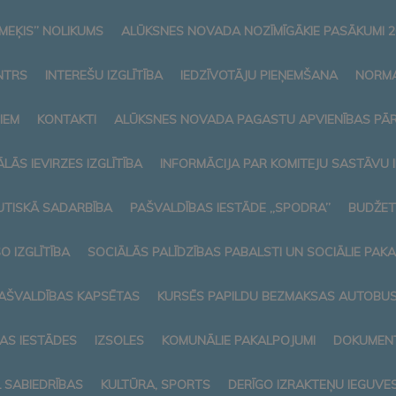
MEĶIS” NOLIKUMS
ALŪKSNES NOVADA NOZĪMĪGĀKIE PASĀKUMI 2
NTRS
INTEREŠU IZGLĪTĪBA
IEDZĪVOTĀJU PIEŅEMŠANA
NORMA
IEM
KONTAKTI
ALŪKSNES NOVADA PAGASTU APVIENĪBAS PĀ
LĀS IEVIRZES IZGLĪTĪBA
INFORMĀCIJA PAR KOMITEJU SASTĀVU
TISKĀ SADARBĪBA
PAŠVALDĪBAS IESTĀDE „SPODRA”
BUDŽET
O IZGLĪTĪBA
SOCIĀLĀS PALĪDZĪBAS PABALSTI UN SOCIĀLIE PAK
AŠVALDĪBAS KAPSĒTAS
KURSĒS PAPILDU BEZMAKSAS AUTOBUSI
AS IESTĀDES
IZSOLES
KOMUNĀLIE PAKALPOJUMI
DOKUMENT
L SABIEDRĪBAS
KULTŪRA, SPORTS
DERĪGO IZRAKTEŅU IEGUVE