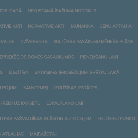
026. GADĀ
NEKUSTAMĀ ĪPAŠUMA NODOKLIS
TĪVIE AKTI
NORMATĪVIE AKTI
JAUNANNA
CENU APTAUJA
RVALDE
DZĪVESVIETA
KULTŪRAS PASĀKUMU MĒNEŠA PLĀNS
 IEPRIEKŠĒJOS DOMES SASAUKUMOS
PIEŅEMŠANU LAIKI
S
IZGLĪTĪBA
SATIKSMES IEROBEŽOJUMI SVĒTKU LAIKĀ
ALPOJUMI
KALNCEMPJI
IZGLĪTĪBAS IESTĀDES
 REISI UZ KAPSĒTU
LOKĀLPLĀNOJUMI
I PAR PAŠVALDĪBAS IELĀM UN AUTOCEĻIEM
FELDŠERU PUNKTI
S ATĻAUJAS
MĀJRAŽOTĀJI