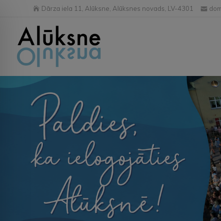
Dārza iela 11, Alūksne, Alūksnes novads, LV-4301
dom