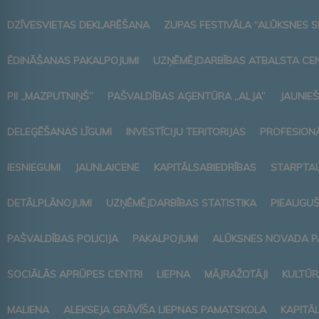
DZĪVESVIETAS DEKLARĒŠANA
ZUPAS FESTIVĀLA “ALŪKSNES S
ĒDINĀŠANAS PAKALPOJUMI
UZŅĒMĒJDARBĪBAS ATBALSTA CE
PII „MAZPUTNIŅŠ”
PAŠVALDĪBAS AĢENTŪRA „ALJA”
JAUNIEŠ
DELEĢĒŠANAS LĪGUMI
INVESTĪCIJU TERITORIJAS
PROFESIONĀ
IESNIEGUMI
JAUNLAICENE
KAPITĀLSABIEDRĪBAS
STARPTAU
DETĀLPLĀNOJUMI
UZŅĒMĒJDARBĪBAS STATISTIKA
PIEAUGUŠ
PAŠVALDĪBAS POLICIJA
PAKALPOJUMI
ALŪKSNES NOVADA P
SOCIĀLĀS APRŪPES CENTRI
LIEPNA
MĀJRAŽOTĀJI
KULTŪR
MALIENA
ALEKSEJA GRĀVĪŠA LIEPNAS PAMATSKOLA
KAPITĀ