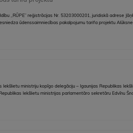
dību „RŪPE” reģistrācijas Nr. 53203000201, juridiskā adrese Jāņ
 iesniedza ūdenssaimniecības pakalpojumu tarifa projektu Alūksne
 Iekšlietu ministriju kopīgo delegāciju – Igaunijas Republikas Iekš
Republikas Iekšlietu ministrijas parlamentāro sekretāru Edvīnu Šno