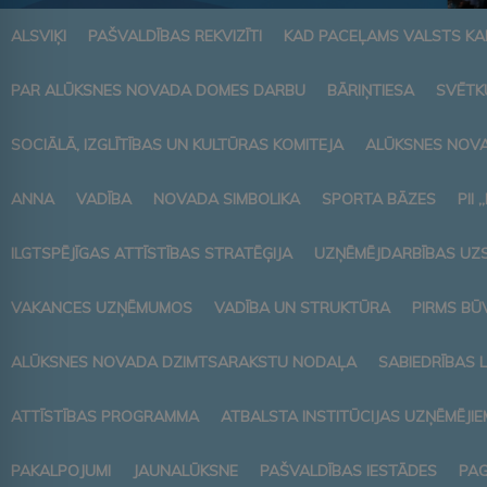
ALSVIĶI
PAŠVALDĪBAS REKVIZĪTI
KAD PACEĻAMS VALSTS K
PAR ALŪKSNES NOVADA DOMES DARBU
BĀRIŅTIESA
SVĒTK
SOCIĀLĀ, IZGLĪTĪBAS UN KULTŪRAS KOMITEJA
ALŪKSNES NOVA
ANNA
VADĪBA
NOVADA SIMBOLIKA
SPORTA BĀZES
PII 
ILGTSPĒJĪGAS ATTĪSTĪBAS STRATĒĢIJA
UZŅĒMĒJDARBĪBAS UZ
VAKANCES UZŅĒMUMOS
VADĪBA UN STRUKTŪRA
PIRMS BŪ
ALŪKSNES NOVADA DZIMTSARAKSTU NODAĻA
SABIEDRĪBAS 
ATTĪSTĪBAS PROGRAMMA
ATBALSTA INSTITŪCIJAS UZŅĒMĒJIE
PAKALPOJUMI
JAUNALŪKSNE
PAŠVALDĪBAS IESTĀDES
PAG