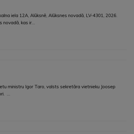
kalna iela 12A, Alūksnē, Alūksnes novadā, LV-4301, 2026.
s novadā, kas ir…
lietu ministru Igor Taro, valsts sekretāra vietnieku Joosep
ri. …