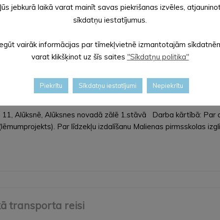
Jūs jebkurā laikā varat mainīt savas piekrišanas izvēles, atjaunino
centrā. Šo projektu ar savu balsojumu atbalstījuši 265…
sīkdatņu iestatījumus.
Iegūt vairāk informācijas par tīmekļvietnē izmantotajām sīkdatnē
varat klikšķinot uz šīs saites
"Sīkdatņu politika"
Piekrītu
Sīkdatņu iestatījumi
Nepiekrītu
darba kārtība
1, Alūksnē, Alūksnes novadā zālē 1.stāvā Darba kārtībā: Par darb
 (lēmumprojekts). Par līdzekļu izdalīšanu Malienas pirmsskolas izgl
ā transporta reisi