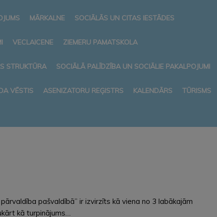
NOJUMS
MĀRKALNE
SOCIĀLĀS UN CITAS IESTĀDES
I
VECLAICENE
ZIEMERU PAMATSKOLA
AS STRUKTŪRA
SOCIĀLĀ PALĪDZĪBA UN SOCIĀLIE PAKALPOJUMI
DA VĒSTIS
ASENIZATORU REĢISTRS
KALENDĀRS
TŪRISMS
rvaldība pašvaldībā” ir izvirzīts kā viena no 3 labākajām
ukārt kā turpinājums…