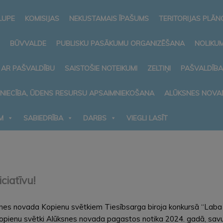
LUPE
KOMISIJAS
NEKUSTAMAIS ĪPAŠUMS
TERITORIJAS PLĀ
BŪVVALDE
PUBLISKU PASĀKUMU ORGANIZĒŠANA
NOLIKUM
 AR PAŠVALDĪBU
SAISTOŠIE NOTEIKUMI
ZELTIŅI
PAŠVALDĪB
MNIECĪBA, ŪDENS RESURSU APSAIMNIEKOŠANA
ALŪKSNES NOVA
M
SABIEDRĪBA
DARBS
VIEGLI LASĪT
ciatīvu!
es novada Kopienu svētkiem Tiesībsarga biroja konkursā “Laba pā
. Kopienu svētki Alūksnes novada pagastos notika 2024. gadā, sav