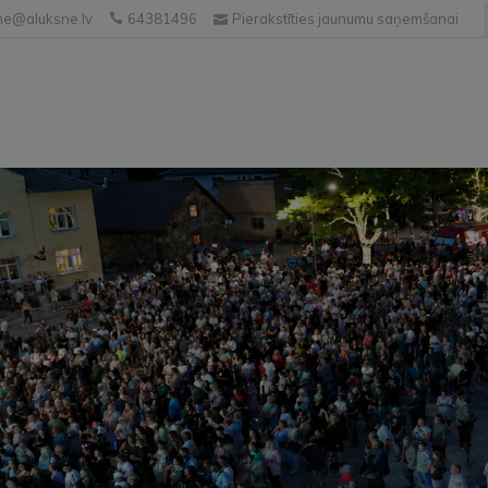
e@aluksne.lv
64381496
Pierakstīties jaunumu saņemšanai