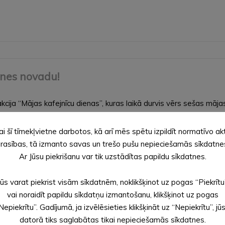
snes novadu!
cija “Mājas kafejnīcu dienas”, kuras laikā durvis vērs sešas māja
cienītas receptes, malēniešu tradīcijas un pasaules virtuves ied
ai šī tīmekļvietne darbotos, kā arī mēs spētu izpildīt normatīvo ak
rasības, tā izmanto savas un trešo pušu nepieciešamās sīkdatne
Ar Jūsu piekrišanu var tik uzstādītas papildu sīkdatnes.
Jūs varat piekrist visām sīkdatnēm, noklikšķinot uz pogas “Piekrītu
ā sīvā cīņā uzvarējis projekts Alūksnē
vai noraidīt papildu sīkdatņu izmantošanu, klikšķinot uz pogas
Nepiekrītu”. Gadījumā, ja izvēlēsieties klikšķināt uz “Nepiekrītu”, jū
datorā tiks saglabātas tikai nepieciešamās sīkdatnes.
sā šogad sabiedrība atbalstījusi no Alūksnes teritorijas iesniegt