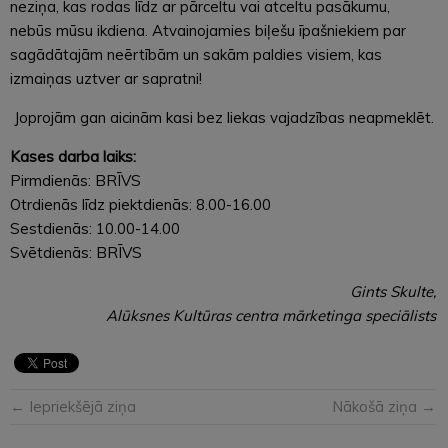
neziņa, kas rodas līdz ar pārceltu vai atceltu pasākumu,
nebūs mūsu ikdiena. Atvainojamies biļešu īpašniekiem par
sagādātajām neērtībām un sakām paldies visiem, kas
izmaiņas uztver ar sapratni!
Joprojām gan aicinām kasi bez liekas vajadzības neapmeklēt.
Kases darba laiks:
Pirmdienās: BRĪVS
Otrdienās līdz piektdienās: 8.00-16.00
Sestdienās: 10.00-14.00
Svētdienās: BRĪVS
Gints Skulte,
Alūksnes Kultūras centra mārketinga speciālists
← Iepriekšējā ziņa
Nākošā ziņa →