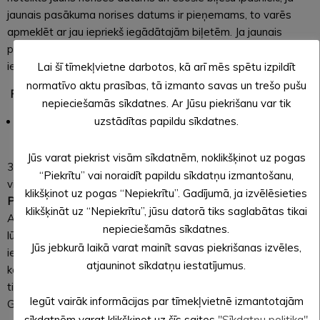
jaunais pasākuma norises datums ir pieņemams, to varēs
apmeklēt ar jau iepriekš iegādātajām biļetēm. Ja jaunais
pasākuma norises datums apmeklētājam neder, biļetes ir
iespējams atgriezt kasē.
Lai šī tīmekļvietne darbotos, kā arī mēs spētu izpildīt
normatīvo aktu prasības, tā izmanto savas un trešo pušu
Pārceltie
pasākumi:
nepieciešamās sīkdatnes. Ar Jūsu piekrišanu var tik
uzstādītas papildu sīkdatnes.
aprīļa Dailes teātra viesizrāde “Liec Dievam pasmieties”
pārcelta uz 2020. gada 29. novembri;
Jūs varat piekrist visām sīkdatnēm, noklikšķinot uz pogas
30.09.2020 saņemta informācija, ka diemžēl Dailes teātra
“Piekrītu” vai noraidīt papildu sīkdatņu izmantošanu,
viesizrāde, kas bija paredzēta 05.04.2020.
LIEC DIEVAM
klikšķinot uz pogas “Nepiekrītu”. Gadījumā, ja izvēlēsieties
PASMIETIES
un tika
pārcelta uz 29.11.2020. pl.15.00
klikšķināt uz “Nepiekrītu”, jūsu datorā tiks saglabātas tikai
Alūksnes Kultūras centrā,
TIEK ATCELTA !
Iegādātās biļetes
nepieciešamās sīkdatnes.
lūgums atgriezt Biļešu paradīzes kasē. Par tām biļetēm, kas
Jūs jebkurā laikā varat mainīt savas piekrišanas izvēles,
iegādātas internetā, nauda tiks atgriezta automātiski uz
atjauninot sīkdatņu iestatījumus.
kontu no kura veikts pirkums. Teātra mīļiem par mierinājumu
tiek skaņots datums Dailes teātra viesizrādei “Mūsējās” ar
Iegūt vairāk informācijas par tīmekļvietnē izmantotajām
Ginta Grāveļa, Laura Subatnieka un Alda Siliņa piedalīšanos.
sīkdatnēm varat klikšķinot uz šīs saites
"Sīkdatņu politika"