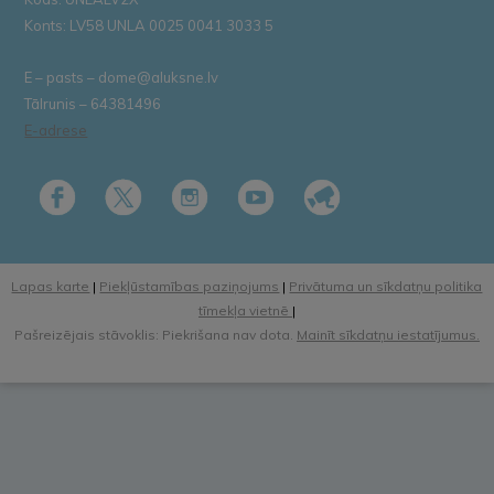
Konts: LV58 UNLA 0025 0041 3033 5
E – pasts – dome@aluksne.lv
Tālrunis – 64381496
E-adrese
Lapas karte
|
Piekļūstamības paziņojums
|
Privātuma un sīkdatņu politika
tīmekļa vietnē
|
Pašreizējais stāvoklis: Piekrišana nav dota.
Mainīt sīkdatņu iestatījumus.