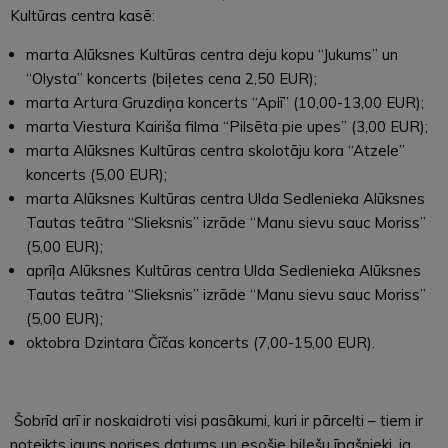
Kultūras centra kasē:
marta Alūksnes Kultūras centra deju kopu “Jukums” un
“Olysta” koncerts (biļetes cena 2,50 EUR);
marta Artura Gruzdiņa koncerts “Aplī” (10,00-13,00 EUR);
marta Viestura Kairiša filma “Pilsēta pie upes” (3,00 EUR);
marta Alūksnes Kultūras centra skolotāju kora “Atzele”
koncerts (5,00 EUR);
marta Alūksnes Kultūras centra Ulda Sedlenieka Alūksnes
Tautas teātra “Slieksnis” izrāde “Manu sievu sauc Moriss”
(5,00 EUR);
aprīļa Alūksnes Kultūras centra Ulda Sedlenieka Alūksnes
Tautas teātra “Slieksnis” izrāde “Manu sievu sauc Moriss”
(5,00 EUR);
oktobra Dzintara Čīčas koncerts (7,00-15,00 EUR).
Šobrīd arī ir noskaidroti visi pasākumi, kuri ir pārcelti – tiem ir
noteikts jauns norises datums un esošie biļešu īpašnieki, ja