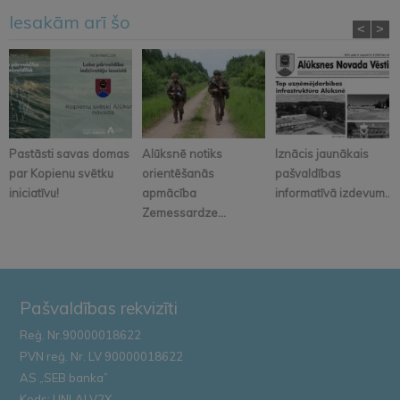
Iesakām arī šo
<
>
Pastāsti savas domas
Alūksnē notiks
Iznācis jaunākais
par Kopienu svētku
orientēšanās
pašvaldības
iniciatīvu!
apmācība
informatīvā izdevum...
Zemessardze...
Pašvaldības rekvizīti
Reģ. Nr.90000018622
PVN reģ. Nr. LV 90000018622
AS „SEB banka”
Kods: UNLALV2X