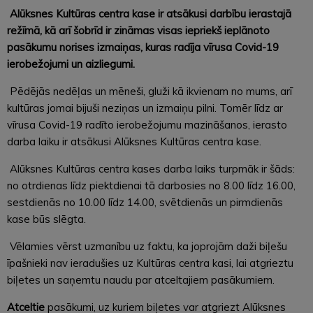
Alūksnes Kultūras centra kase ir atsākusi darbību ierastajā
režīmā, kā arī šobrīd ir zināmas visas iepriekš ieplānoto
pasākumu norises izmaiņas, kuras radīja vīrusa Covid-19
ierobežojumi un aizliegumi.
Pēdējās nedēļas un mēneši, gluži kā ikvienam no mums, arī
kultūras jomai bijuši neziņas un izmaiņu pilni. Tomēr līdz ar
vīrusa Covid-19 radīto ierobežojumu mazināšanos, ierasto
darba laiku ir atsākusi Alūksnes Kultūras centra kase.
Alūksnes Kultūras centra kases darba laiks turpmāk ir šāds:
no otrdienas līdz piektdienai tā darbosies no 8.00 līdz 16.00,
sestdienās no 10.00 līdz 14.00, svētdienās un pirmdienās
kase būs slēgta.
Vēlamies vērst uzmanību uz faktu, ka joprojām daži biļešu
īpašnieki nav ieradušies uz Kultūras centra kasi, lai atgrieztu
biļetes un saņemtu naudu par atceltajiem pasākumiem.
Atceltie
pasākumi, uz kuriem biļetes var atgriezt Alūksnes