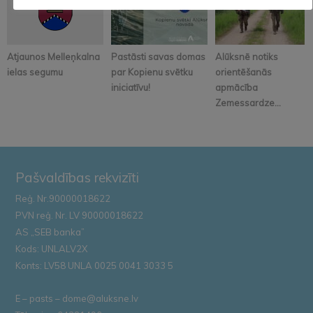
Atjaunos Melleņkalna
Pastāsti savas domas
Alūksnē notiks
ielas segumu
par Kopienu svētku
orientēšanās
iniciatīvu!
apmācība
Zemessardze...
Pašvaldības rekvizīti
Reģ. Nr.90000018622
PVN reģ. Nr. LV 90000018622
AS „SEB banka”
Kods: UNLALV2X
Konts: LV58 UNLA 0025 0041 3033 5
E – pasts – dome@aluksne.lv