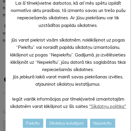
un vides kvalitātēs uzlabošanas projektu īstenošanai. Katrai
Lai šī tīmekļvietne darbotos, kā arī mēs spētu izpildīt
no 15 novada pagastu pārvaldēm četru gadu periodā šim
normatīvo aktu prasības, tā izmanto savas un trešo pušu
mērķim ir atvēlēti 40 tkst eiro.
nepieciešamās sīkdatnes. Ar Jūsu piekrišanu var tik
uzstādītas papildu sīkdatnes.
Pagastu pārvaldes ar šīs pašvaldības budžeta
mērķprogrammas palīdzību īsteno savai kopienai un teritorijai
Jūs varat piekrist visām sīkdatnēm, noklikšķinot uz pogas
nozīmīgus projektus.
“Piekrītu” vai noraidīt papildu sīkdatņu izmantošanu,
Evita Aploka,
klikšķinot uz pogas “Nepiekrītu”. Gadījumā, ja izvēlēsieties
Alūksnes novada pašvaldības sabiedrisko attiecību
klikšķināt uz “Nepiekrītu”, jūsu datorā tiks saglabātas tikai
speciāliste
nepieciešamās sīkdatnes.
Jūs jebkurā laikā varat mainīt savas piekrišanas izvēles,
atjauninot sīkdatņu iestatījumus.
← Iepriekšējā ziņa
Nākošā ziņa →
Iegūt vairāk informācijas par tīmekļvietnē izmantotajām
sīkdatnēm varat klikšķinot uz šīs saites
"Sīkdatņu politika"
Iesakām arī šo
<
>
Piekrītu
Sīkdatņu iestatījumi
Nepiekrītu