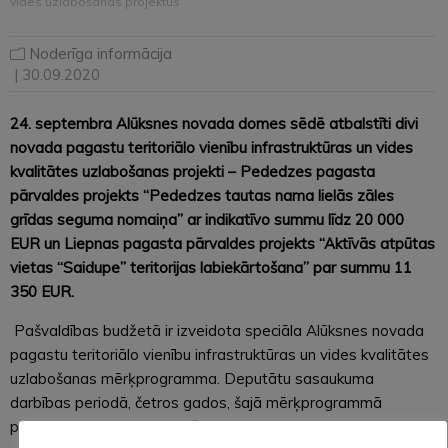
vides uzlabošanas projektus
Noderīga informācija
| 30.09.2020
24. septembra Alūksnes novada domes sēdē atbalstīti divi
novada pagastu teritoriālo vienību infrastruktūras un vides
kvalitātes uzlabošanas projekti – Pededzes pagasta
pārvaldes projekts “Pededzes tautas nama lielās zāles
grīdas seguma nomaiņa” ar indikatīvo summu līdz 20 000
EUR un Liepnas pagasta pārvaldes projekts “Aktīvās atpūtas
vietas “Saidupe” teritorijas labiekārtošana” par summu 11
350 EUR.
Pašvaldības budžetā ir izveidota speciāla Alūksnes novada
pagastu teritoriālo vienību infrastruktūras un vides kvalitātes
uzlabošanas mērķprogramma. Deputātu sasaukuma
darbības periodā, četros gados, šajā mērķprogrammā
paredzēti 600 tkst eiro tieši novada pagastu infrastruktūras