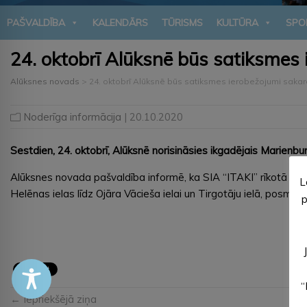
PAŠVALDĪBA
KALENDĀRS
TŪRISMS
KULTŪRA
SPO
24. oktobrī Alūksnē būs satiksmes
Alūksnes novads
>
24. oktobrī Alūksnē būs satiksmes ierobežojumi sakar
Noderīga informācija
| 20.10.2020
Sestdien, 24. oktobrī, Alūksnē norisināsies ikgadējais Marien
Alūksnes novada pašvaldība informē, ka SIA “ITAKI” rīkotā Mar
L
Helēnas ielas līdz Ojāra Vācieša ielai un Tirgotāju ielā, posmā no
p
“
← Iepriekšējā ziņa