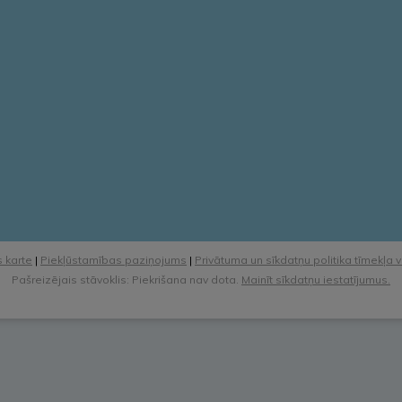
 karte
|
Piekļūstamības paziņojums
|
Privātuma un sīkdatņu politika tīmekļa 
Pašreizējais stāvoklis: Piekrišana nav dota.
Mainīt sīkdatņu iestatījumus.