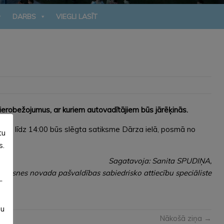
DARBS
VIEGLI LASĪT
ierobežojumus, ar kuriem autovadītājiem būs jārēķinās.
6:00 līdz 14:00 būs slēgta satiksme Dārza ielā, posmā no
tu
s.
Sagatavoja: Sanita SPUDIŅA,
lūksnes novada pašvaldības sabiedrisko attiecību speciāliste
”
su
Nākošā ziņa →