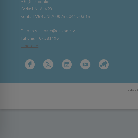
AS „SEB banka”
Kods: UNLALV2X
Konts: LV58 UNLA 0025 0041 3033 5
E – pasts – dome@aluksne.lv
Tālrunis – 64381496
E-adrese
Lapas