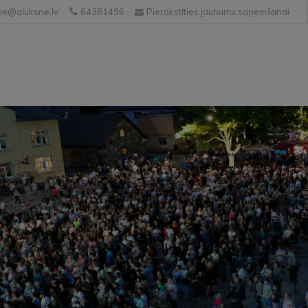
e@aluksne.lv
64381496
Pierakstīties jaunumu saņemšanai