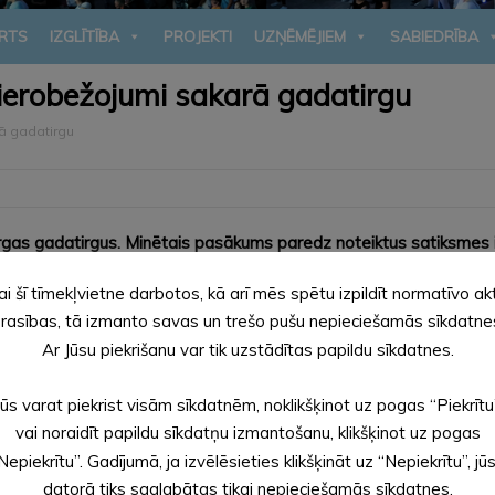
RTS
IZGLĪTĪBA
PROJEKTI
UZŅĒMĒJIEM
SABIEDRĪBA
 ierobežojumi sakarā gadatirgu
ā gadatirgu
burgas gadatirgus. Minētais pasākums paredz noteiktus satiksmes 
ienburgas gadatirgus laikā 2020. gada 24. oktobrī no pulksten 0
ai šī tīmekļvietne darbotos, kā arī mēs spētu izpildīt normatīvo ak
 Lielā Ezera ielas līdz Dārza ielai.
rasības, tā izmanto savas un trešo pušu nepieciešamās sīkdatne
Ar Jūsu piekrišanu var tik uzstādītas papildu sīkdatnes.
A
Jūs varat piekrist visām sīkdatnēm, noklikšķinot uz pogas “Piekrītu
vai noraidīt papildu sīkdatņu izmantošanu, klikšķinot uz pogas
Nepiekrītu”. Gadījumā, ja izvēlēsieties klikšķināt uz “Nepiekrītu”, jū
datorā tiks saglabātas tikai nepieciešamās sīkdatnes.