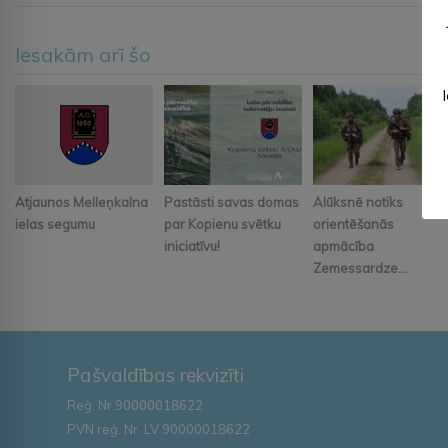
Iesakām arī šo
Atjaunos Melleņkalna
Pastāsti savas domas
Alūksnē notiks
ielas segumu
par Kopienu svētku
orientēšanās
iniciatīvu!
apmācība
Zemessardze...
Pašvaldības rekvizīti
Reģ. Nr.90000018622
PVN reģ. Nr. LV 90000018622