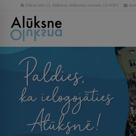
Dārza iela 11, Alūksne, Alūksnes novads, LV-4301
dom