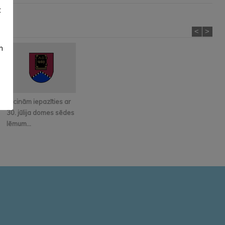
t
<
>
m
Aicinām iepazīties ar
30. jūlija domes sēdes
lēmum...