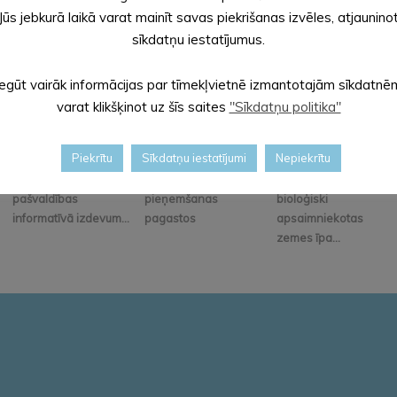
Jūs jebkurā laikā varat mainīt savas piekrišanas izvēles, atjaunino
sīkdatņu iestatījumus.
Iegūt vairāk informācijas par tīmekļvietnē izmantotajām sīkdatnē
varat klikšķinot uz šīs saites
"Sīkdatņu politika"
Piekrītu
Sīkdatņu iestatījumi
Nepiekrītu
Iznācis jaunākais
Iedzīvotāju
Alūksnes novadā
pašvaldības
pieņemšanas
bioloģiski
informatīvā izdevum...
pagastos
apsaimniekotas
zemes īpa...