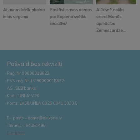
Atjaunos Melleņkalna
Pastāsti savas domas
Alūksnē notiks
ielas segumu
par Kopienu svētku
orientēšanās
iniciatīvu!
apmācība
Zemessardze...
Pašvaldības rekvizīti
Reģ. Nr.90000018622
PVN reģ. Nr. LV 90000018622
AS „SEB banka”
Kods: UNLALV2X
Konts: LV58 UNLA 0025 0041 3033 5
E – pasts – dome@aluksne.lv
Tālrunis – 64381496
E-adrese