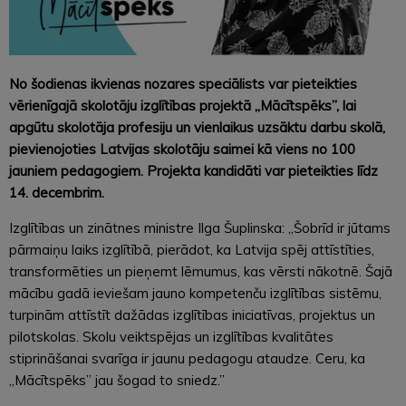
No šodienas ikvienas
nozares speciālists var pieteikties
vērienīgajā skolotāju izglītības projektā „Mācītspēks”, lai
apgūtu skolotāja profesiju un vienlaikus uzsāktu darbu skolā,
pievienojoties Latvijas skolotāj
u saimei
kā viens no 100
jauniem pedagog
iem. Projekta kandidāti var pieteikties līdz
14. decembrim.
Izglītības un zinātnes ministre Ilga Šuplinska: „Šobrīd ir jūtams
pārmaiņu laiks izglītībā, pierādot, ka Latvija spēj attīstīties,
transformēties un pieņemt lēmumus, kas vērsti nākotnē. Šajā
mācību gadā ieviešam jauno kompetenču izglītības sistēmu,
turpinām attīstīt dažādas izglītības iniciatīvas, projektus un
pilotskolas. Skolu veiktspējas un izglītības kvalitātes
stiprināšanai svarīga ir jaunu pedagogu ataudze. Ceru, ka
„Mācītspēks” jau šogad to sniedz.”