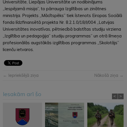
Universitāte, Liepājas Universitāte un nodibinājums
„Iespējamā misija”, to pārrauga Izglītības un zinātnes
ministrija. Projekts „Mācītspēks” tiek īstenots Eiropas Sociālā
fonda līdzfinansētā projekta Nr. 8.2.1.0/18/I/004 „Latvijas
Universitātes inovatīvas, pētniecībā balstītas studiju virziena
„Izglītība un pedagoģija” studiju programmas” un otrā līmeņa
profesionālās augstākās izglītības programmas „Skolotājs”
licenču ietvaros.
← Iepriekšējā ziņa
Nākošā ziņa →
Iesakām arī šo
<
>