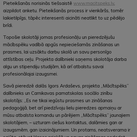
Pieteikšanās norisinās tiešsaistē
www.macitspeks.lv
,
aizpildot anketu. Pieteikšanās process ir vienkāršs, tomēr
laikietilpīgs, tāpēc interesenti aicināti neatlikt to uz pēdējo
brīdi.
Topošie skolotāji jomas profesionāļu un pieredzējušu
mācībspēku vadībā apgūs nepieciešamās zināšanas un
prasmes, lai uzsāktu darbu skolā un savu personīgo
attīstības ceļu. Projekta dalībnieki saņems skolotāja darba
algu un stipendiju studijām, kā arī atbalstu savai
profesionālajai izaugsmei.
Savā pieredzē dalās Igors Ardaševs, projekta „Mācītspēks”
dalībnieks un Carnikavas pamatskolas sociālo zinību
skolotājs: „Es ne tikai iegūstu prasmes un zināšanas
pedagoģijā, bet arī piedzīvoju lielu pieredzes apmaiņu ar
mūsu atbalsta komandu un pārējiem „Mācītspēks” jaunajiem
skolotājiem, – uzturam ciešus kontaktus, dalāmies gan ar
izaugsmēm, gan izaicinājumiem. Un protams, neatsverama ir