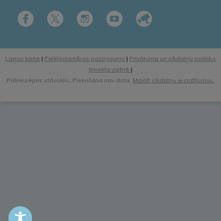
Lapas karte
|
Piekļūstamības paziņojums
|
Privātuma un sīkdatņu politika
tīmekļa vietnē
|
Pašreizējais stāvoklis: Piekrišana nav dota.
Mainīt sīkdatņu iestatījumus.