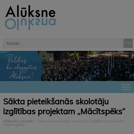
Sākta pieteikšanās skolotāju
izglītības projektam „Mācītspēks”
Alūksnes novads
>
Sākta pieteikšanās skolotāju izglītības projektam
„Mācītspēks”