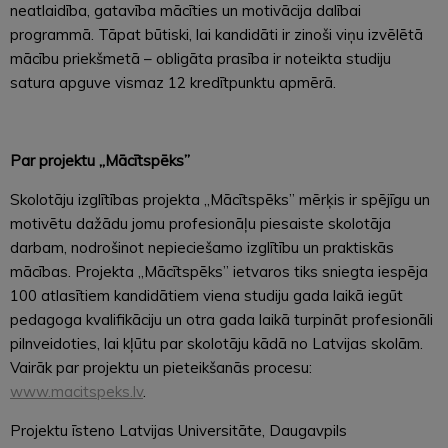
neatlaidība, gatavība mācīties un motivācija dalībai
programmā. Tāpat būtiski, lai kandidāti ir zinoši viņu izvēlētā
mācību priekšmetā – obligāta prasība ir noteikta studiju
satura apguve vismaz 12 kredītpunktu apmērā.
Par projektu „Mācītspēks”
Skolotāju izglītības projekta „Mācītspēks” mērķis ir spējīgu un
motivētu dažādu jomu profesionāļu piesaiste skolotāja
darbam, nodrošinot nepieciešamo izglītību un praktiskās
mācības. Projekta „Mācītspēks” ietvaros tiks sniegta iespēja
100 atlasītiem kandidātiem viena studiju gada laikā iegūt
pedagoga kvalifikāciju un otra gada laikā turpināt profesionāli
pilnveidoties, lai kļūtu par skolotāju kādā no Latvijas skolām.
Vairāk par projektu un pieteikšanās procesu:
www.macitspeks.lv
.
Projektu īsteno Latvijas Universitāte, Daugavpils