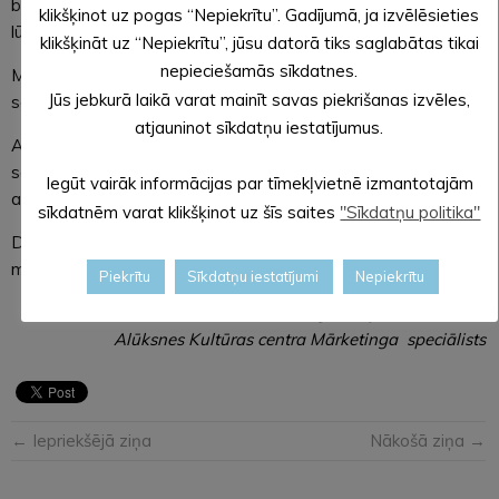
biļetes atgriezt Alūksnes Kultūras centra kasē, liels, liels
klikšķinot uz pogas “Nepiekrītu”. Gadījumā, ja izvēlēsieties
lūgums gan to darīt no otrdienas, 27.oktobra.
klikšķināt uz “Nepiekrītu”, jūsu datorā tiks saglabātas tikai
nepieciešamās sīkdatnes.
Mākslinieki cer uz jūsu sapratni un no sirds atvainojas visiem
Jūs jebkurā laikā varat mainīt savas piekrišanas izvēles,
savas mūzikas cienītājiem, kuri biļetes jau bija iegādājušies.
atjauninot sīkdatņu iestatījumus.
Alūksnes Kultūras centra vārdā atvainojamies par
sagādātajām neērtībām, novēlam māksliniekam ātru
Iegūt vairāk informācijas par tīmekļvietnē izmantotajām
atveseļošanos un veselību pārējiem koncerta dalībniekiem.
sīkdatnēm varat klikšķinot uz šīs saites
"Sīkdatņu politika"
Diemžēl šobrīd esošā situācija mēdz būt neprognozējama,
mums atliek tikai tai pielāgoties.
Piekrītu
Sīkdatņu iestatījumi
Nepiekrītu
Sagatavoja: Gints Skulte
Alūksnes Kultūras centra Mārketinga speciālists
← Iepriekšējā ziņa
Nākošā ziņa →