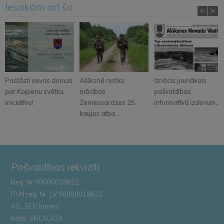
Iesakām arī šo
<
>
Pastāsti savas domas
Alūksnē notiks
Iznācis jaunākais
par Kopienu svētku
mācības
pašvaldības
iniciatīvu!
Zemessardzes 25.
informatīvā izdevum...
kaujas atba...
Pašvaldības rekvizīti
Reģ. Nr.90000018622
PVN reģ. Nr. LV 90000018622
AS „SEB banka”
Kods: UNLALV2X