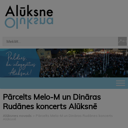
Pārcelts Melo-M un Dināras
Rudānes koncerts Alūksnē
Alūksnes novads
>
Pārcelts Melo-M un Dināras Rudānes koncerts
Alūksnē