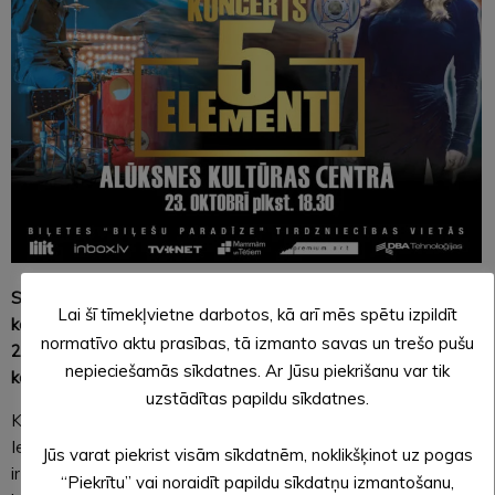
Saistībā ar šorīt saņemtu pozitīvu Covid-19 testu vienam no
Lai šī tīmekļvietne darbotos, kā arī mēs spētu izpildīt
koncerta māksliniekiem, diemžēl tiek PĀRCELTS šodien,
normatīvo aktu prasības, tā izmanto savas un trešo pušu
23.oktobrī 18.30 plānotais Melo-M un Dināras Rudānes
nepieciešamās sīkdatnes. Ar Jūsu piekrišanu var tik
koncerts Alūksnē!
uzstādītas papildu sīkdatnes.
Koncerts Alūksne tiek pārcelts uz 2021.gada 17.aprīļa 19.00.
Iegādātās biļetes būs derīgas uz koncerta jauno datumu, bet
Jūs varat piekrist visām sīkdatnēm, noklikšķinot uz pogas
ir iespējama arī biļešu atgriešana. Ja biļešu īpašnieki vēlās
“Piekrītu” vai noraidīt papildu sīkdatņu izmantošanu,