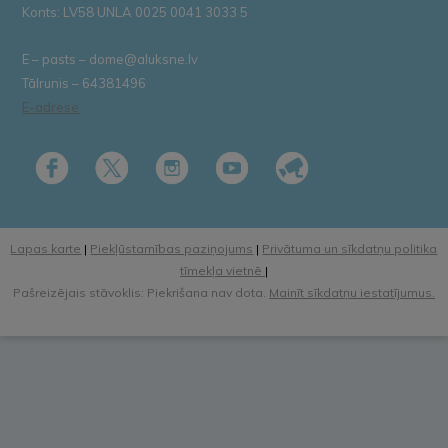
Konts: LV58 UNLA 0025 0041 3033 5
E – pasts – dome@aluksne.lv
Tālrunis – 64381496
E-adrese
Lapas karte
|
Piekļūstamības paziņojums
|
Privātuma un sīkdatņu politika
tīmekļa vietnē
|
Pašreizējais stāvoklis: Piekrišana nav dota.
Mainīt sīkdatņu iestatījumus.