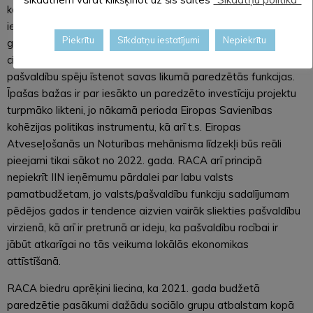
kombinācijā ar virkni papildus izdevumu, kas saistīti ar
iecerēto minimālās algas, pirmsskolas pedagogu algu,
Piekrītu
Sīkdatņu iestatījumi
Nepiekrītu
garantēta minimālā ienākuma un mājokļa pabalsta celšanu un
citiem pasākumiem, 2021. gadā var
negatīvi
ietekmēt daudzu
pašvaldību spēju īstenot savas likumā paredzētās funkcijas.
Īpašas bažas ir par iesākto un paredzēto investīciju projektu
turpmāko likteni, jo nākamā perioda Eiropas Savienības
kohēzijas politikas instrumentu, kā arī t.s. Eiropas
Atveseļošanās un Noturības mehānisma līdzekļi būs reāli
pieejami tikai sākot no 2022. gada. RACA arī principā
nepiekrīt IIN ieņēmumu pārdalei par labu valsts
pamatbudžetam, jo valsts/pašvaldību funkciju sadalījumam
pēdējos gados ir tendence aizvien vairāk sliekties pašvaldību
virzienā, kā arī ir pretrunā ar ideju, ka pašvaldību rocībai ir
jābūt atkarīgai no tās veikuma lokālās ekonomikas
attīstīšanā.
RACA biedru aprēķini liecina, ka 2021. gada budžetā
paredzētie pasākumi dažādu sociālo grupu atbalstam kopā