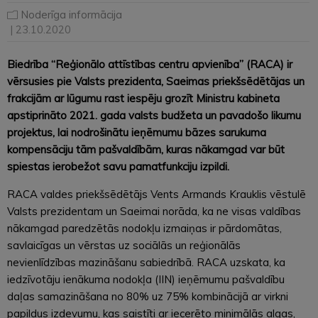
Noderīga informācija
| 23.10.2020
Biedrība “Reģionālo attīstības centru apvienība” (RACA) ir
vērsusies pie Valsts prezidenta, Saeimas priekšsēdētājas un
frakcijām ar lūgumu rast iespēju grozīt Ministru kabineta
apstiprināto 2021. gada valsts budžeta un pavadošo likumu
projektus, lai nodrošinātu ieņēmumu bāzes sarukuma
kompensāciju tām pašvaldībām, kuras nākamgad var būt
spiestas ierobežot savu pamatfunkciju izpildi.
RACA valdes priekšsēdētājs Vents Armands Krauklis vēstulē
Valsts prezidentam un Saeimai norāda, ka ne visas valdības
nākamgad paredzētās nodokļu izmaiņas ir pārdomātas,
savlaicīgas un vērstas uz sociālās un reģionālās
nevienlīdzības mazināšanu sabiedrībā. RACA uzskata, ka
iedzīvotāju ienākuma nodokļa (IIN) ieņēmumu pašvaldību
daļas samazināšana no 80% uz 75% kombinācijā ar virkni
papildus izdevumu, kas saistīti ar iecerēto minimālās algas,