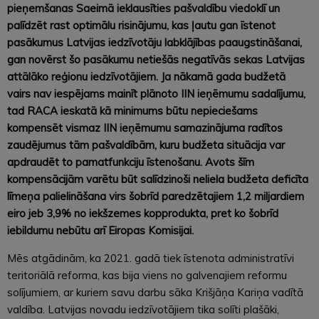
pieņemšanas Saeimā ieklausīties pašvaldību viedoklī un
palīdzēt rast optimālu risinājumu, kas ļautu gan īstenot
pasākumus Latvijas iedzīvotāju labklājības paaugstināšanai,
gan novērst šo pasākumu netiešās negatīvās sekas Latvijas
attālāko reģionu iedzīvotājiem. Ja nākamā gada budžetā
vairs nav iespējams mainīt plānoto IIN ieņēmumu sadalījumu,
tad RACA ieskatā kā minimums būtu nepieciešams
kompensēt vismaz IIN ieņēmumu samazinājuma radītos
zaudējumus tām pašvaldībām, kuru budžeta situācija var
apdraudēt to pamatfunkciju īstenošanu. Avots šīm
kompensācijām varētu būt salīdzinoši neliela budžeta deficīta
līmeņa palielināšana virs šobrīd paredzētajiem 1,2 miljardiem
eiro jeb 3,9% no iekšzemes kopprodukta, pret ko šobrīd
iebildumu nebūtu arī Eiropas Komisijai.
Mēs atgādinām, ka 2021. gadā tiek īstenota administratīvi
teritoriālā reforma, kas bija viens no galvenajiem reformu
solījumiem, ar kuriem savu darbu sāka Krišjāņa Kariņa vadītā
valdība. Latvijas novadu iedzīvotājiem tika solīti plašāki,