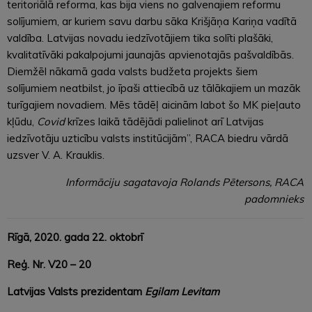
teritoriālā reforma, kas bija viens no galvenajiem reformu
solījumiem, ar kuriem savu darbu sāka Krišjāņa Kariņa vadītā
valdība. Latvijas novadu iedzīvotājiem tika solīti plašāki,
kvalitatīvāki pakalpojumi jaunajās apvienotajās pašvaldībās.
Diemžēl nākamā gada valsts budžeta projekts šiem
solījumiem neatbilst, jo īpaši attiecībā uz tālākajiem un mazāk
turīgajiem novadiem. Mēs tādēļ aicinām labot šo MK pieļauto
kļūdu,
Covid
krīzes laikā tādējādi palielinot arī Latvijas
iedzīvotāju uzticību valsts institūcijām”, RACA biedru vārdā
uzsver V. A. Krauklis.
Informāciju sagatavoja Rolands Pētersons, RACA
padomnieks
Rīgā, 2020. gada 22. oktobrī
Reģ. Nr. V20 – 20
Latvijas Valsts prezidentam
Egilam Levitam