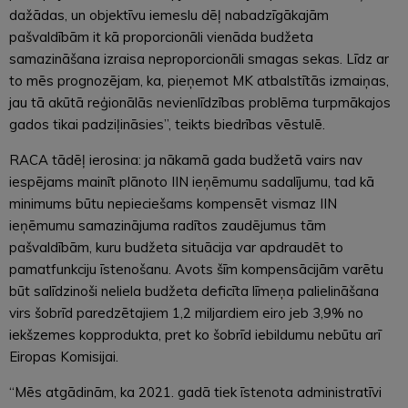
dažādas, un objektīvu iemeslu dēļ nabadzīgākajām
pašvaldībām it kā proporcionāli vienāda budžeta
samazināšana izraisa neproporcionāli smagas sekas. Līdz ar
to mēs prognozējam, ka, pieņemot MK atbalstītās izmaiņas,
jau tā akūtā reģionālās nevienlīdzības problēma turpmākajos
gados tikai padziļināsies”, teikts biedrības vēstulē.
RACA tādēļ ierosina: ja nākamā gada budžetā vairs nav
iespējams mainīt plānoto IIN ieņēmumu sadalījumu, tad kā
minimums būtu nepieciešams kompensēt vismaz IIN
ieņēmumu samazinājuma radītos zaudējumus tām
pašvaldībām, kuru budžeta situācija var apdraudēt to
pamatfunkciju īstenošanu. Avots šīm kompensācijām varētu
būt salīdzinoši neliela budžeta deficīta līmeņa palielināšana
virs šobrīd paredzētajiem 1,2 miljardiem eiro jeb 3,9% no
iekšzemes kopprodukta, pret ko šobrīd iebildumu nebūtu arī
Eiropas Komisijai.
“Mēs atgādinām, ka 2021. gadā tiek īstenota administratīvi