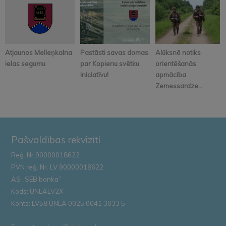
Atjaunos Melleņkalna
Pastāsti savas domas
Alūksnē notiks
ielas segumu
par Kopienu svētku
orientēšanās
iniciatīvu!
apmācība
Zemessardze...
Pašvaldības rekvizīti
Reģ. Nr.90000018622
PVN reģ. Nr. LV 90000018622
AS „SEB banka”
Kods: UNLALV2X
Konts: LV58 UNLA 0025 0041 3033 5