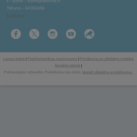
E – pasts – dome@aluksne.lv
Tālrunis – 64381496
E-adrese
Lapas karte
|
Piekļūstamības paziņojums
|
Privātuma un sīkdatņu politika
tīmekļa vietnē
|
Pašreizējais stāvoklis: Piekrišana nav dota.
Mainīt sīkdatņu iestatījumus.