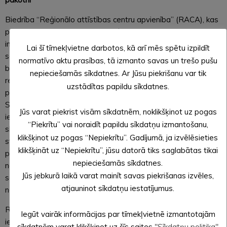
Biedrība “Reģionālo attīstības centru apvienība” (RACA), kas
pārstāv 20 Latvijas novadu – reģionālās attīstības centru –
intereses, Jūs informē, ka saskaņā ar biedrības valdes 15.
Lai šī tīmekļvietne darbotos, kā arī mēs spētu izpildīt
septembra lēmumu tā nevar atbalstīt 2021. gada valsts
normatīvo aktu prasības, tā izmanto savas un trešo pušu
budžeta un to pavadošo likumprojektu pakotni to pašreizējā
nepieciešamās sīkdatnes. Ar Jūsu piekrišanu var tik
redakcijā. Mēs piekrītam, ka Ministru kabineta (MK) iecerētie
uzstādītas papildu sīkdatnes.
pasākumi vairāku Latvijas iedzīvotāju grupu atbalstam, kā arī
Satversmes tiesas lēmumu izpildei – garantētā minimālā
Jūs varat piekrist visām sīkdatnēm, noklikšķinot uz pogas
ienākuma un trūcīgas personas pabalstu, minimālās algas,
“Piekrītu” vai noraidīt papildu sīkdatņu izmantošanu,
skolotāju un medicīnas darbinieki algu palielināšana u.c. – ir
klikšķinot uz pogas “Nepiekrītu”. Gadījumā, ja izvēlēsieties
steidzami nepieciešami un atbilst solidaritātes un taisnīguma
klikšķināt uz “Nepiekrītu”, jūsu datorā tiks saglabātas tikai
principiem. Vienlaikus mēs vēlamies norādīt, ka ne visas
nepieciešamās sīkdatnes.
nākamgad paredzētās nodokļu izmaiņas ir pārdomātas,
Jūs jebkurā laikā varat mainīt savas piekrišanas izvēles,
savlaicīgas un vērstas uz sociālās un reģionālās
atjauninot sīkdatņu iestatījumus.
nevienlīdzības mazināšanu sabiedrībā.
RACA uzskata, ka iedzīvotāju ienākuma nodokļa (IIN)
Iegūt vairāk informācijas par tīmekļvietnē izmantotajām
ieņēmumu pašvaldību daļas samazināšana no 80% uz 75%
sīkdatnēm varat klikšķinot uz šīs saites
"Sīkdatņu politika"