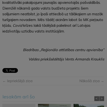
kvalitatīvāki pakalpojumi jaunajās apvienotajās pašvaldībās.
Diemžēl nākamā gada valsts budžeta projekts šiem
solījumiem neatbilst, jo īpaši attiecībā uz tālākajiem un mazāk
turīgajiem novadiem. Mēs tādēļ aicinām labot šo MK pieļauto
kļūdu,
Covid
krīzes laikā tādējādi palielinot arī Latvijas
iedzīvotāju uzticību valsts institūcijām.
Biedrības „Reģionālo attīstības centru apvienība”
Valdes priekšsēdētājs Vents Armands Krauklis
← Iepriekšējā ziņa
Nākošā ziņa →
Iesakām arī šo
<
>