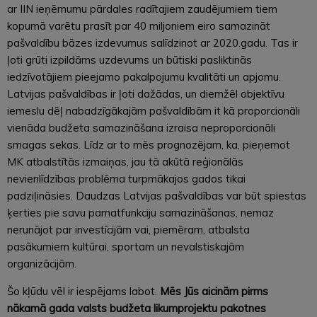
ar IIN ieņēmumu pārdales radītajiem zaudējumiem tiem
kopumā varētu prasīt par 40 miljoniem eiro samazināt
pašvaldību bāzes izdevumus salīdzinot ar 2020.gadu. Tas ir
ļoti grūti izpildāms uzdevums un būtiski pasliktinās
iedzīvotājiem pieejamo pakalpojumu kvalitāti un apjomu.
Latvijas pašvaldības ir ļoti dažādas, un diemžēl objektīvu
iemeslu dēļ nabadzīgākajām pašvaldībām it kā proporcionāli
vienāda budžeta samazināšana izraisa neproporcionāli
smagas sekas. Līdz ar to mēs prognozējam, ka, pieņemot
MK atbalstītās izmaiņas, jau tā akūtā reģionālās
nevienlīdzības problēma turpmākajos gados tikai
padziļināsies. Daudzas Latvijas pašvaldības var būt spiestas
ķerties pie savu pamatfunkciju samazināšanas, nemaz
nerunājot par investīcijām vai, piemēram, atbalsta
pasākumiem kultūrai, sportam un nevalstiskajām
organizācijām.
Šo kļūdu vēl ir iespējams labot.
Mēs Jūs aicinām pirms
nākamā gada valsts budžeta likumprojektu pakotnes