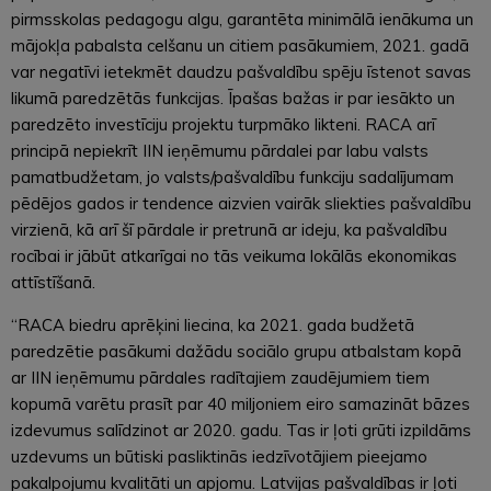
pirmsskolas pedagogu algu, garantēta minimālā ienākuma un
mājokļa pabalsta celšanu un citiem pasākumiem, 2021. gadā
var negatīvi ietekmēt daudzu pašvaldību spēju īstenot savas
likumā paredzētās funkcijas. Īpašas bažas ir par iesākto un
paredzēto investīciju projektu turpmāko likteni. RACA arī
principā nepiekrīt IIN ieņēmumu pārdalei par labu valsts
pamatbudžetam, jo valsts/pašvaldību funkciju sadalījumam
pēdējos gados ir tendence aizvien vairāk sliekties pašvaldību
virzienā, kā arī šī pārdale ir pretrunā ar ideju, ka pašvaldību
rocībai ir jābūt atkarīgai no tās veikuma lokālās ekonomikas
attīstīšanā.
“RACA biedru aprēķini liecina, ka 2021. gada budžetā
paredzētie pasākumi dažādu sociālo grupu atbalstam kopā
ar IIN ieņēmumu pārdales radītajiem zaudējumiem tiem
kopumā varētu prasīt par 40 miljoniem eiro samazināt bāzes
izdevumus salīdzinot ar 2020. gadu. Tas ir ļoti grūti izpildāms
uzdevums un būtiski pasliktinās iedzīvotājiem pieejamo
pakalpojumu kvalitāti un apjomu. Latvijas pašvaldības ir ļoti