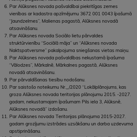
Par Alūksnes novada pašvaldībai piekritīgas zemes
vienības ar kadastra apzīmējumu 3672 001 0043 īpašumā
“Jaundzelmes”, Malienas pagastā, Alūksnes novadā
atsavināšanu.
Par Alūksnes novada Sociālo lietu pārvaldes
struktūrvienību “Sociālā māja” un “Alūksnes novada
Naktspatversme” pakalpojuma sniegšanas vietas maiņu.
Par Alūksnes novada pašvaldības nekustamā īpašuma
“Vālodzes”, Mārkalnē, Mārkalnes pagastā, Alūksnes
novadā atsavināšanu.
Par pārvaldīšanas tiesību nodošanu.
Par saistošo noteikumu Nr._/2020 “Lokālplānojums, kas
groza Alūksnes novada teritorijas plānojumu 2015. -2027.
gadam, nekustamajam īpašumam Pils iela 3, Alūksnē,
Alūksnes novadā” izdošanu.
Par Alūksnes novada Teritorijas plānojuma 2015-2027.
gadam grozījumu izstrādes uzsākšanu un darba uzdevuma
apstiprināšanu.