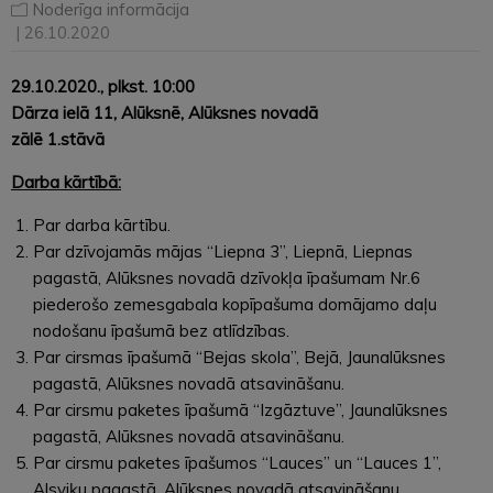
Noderīga informācija
| 26.10.2020
29.10.2020.
, plkst. 10:00
Dārza ielā 11, Alūksnē, Alūksnes novadā
zālē 1.stāvā
Darba kārtībā:
Par darba kārtību.
Par dzīvojamās mājas “Liepna 3”, Liepnā, Liepnas
pagastā, Alūksnes novadā dzīvokļa īpašumam Nr.6
piederošo zemesgabala kopīpašuma domājamo daļu
nodošanu īpašumā bez atlīdzības.
Par cirsmas īpašumā “Bejas skola”, Bejā, Jaunalūksnes
pagastā, Alūksnes novadā atsavināšanu.
Par cirsmu paketes īpašumā “Izgāztuve”, Jaunalūksnes
pagastā, Alūksnes novadā atsavināšanu.
Par cirsmu paketes īpašumos “Lauces” un “Lauces 1”,
Alsviķu pagastā, Alūksnes novadā atsavināšanu.