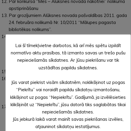
Par konkursa “Mēs – Alūksnes novada nākotnei” nolikuma
apstiprināšanu
Par grozījumiem Alūksnes novada pašvaldības 2011. gada
24. februāra nolikumā Nr. 10/2011 “Mālupes pagasta
bibliotēkas nolikums”.
Par saistošo noteikumu Nr. _/2020 “Grozījumi Alūksnes
novada domes 2019. gada 26. septembra saistošajos
Lai šī tīmekļvietne darbotos, kā arī mēs spētu izpildīt
noteikumos Nr. 13/2019 “Par materiālo atbalstu bāreņiem
normatīvo aktu prasības, tā izmanto savas un trešo pušu
un bez vecāku gādības palikušiem bērniem un
nepieciešamās sīkdatnes. Ar Jūsu piekrišanu var tik
audžuģimenēm”” izdošanu.
uzstādītas papildu sīkdatnes.
Par Alūksnes Novada Vēstīm.
Par saistošo noteikumu Nr.__/2020 “Grozījumi Alūksnes
Jūs varat piekrist visām sīkdatnēm, noklikšķinot uz pogas
novada domes 2013. gada 25. jūlija saistošajos
“Piekrītu” vai noraidīt papildu sīkdatņu izmantošanu,
noteikumos Nr. 18/2013 “Alūksnes novada pašvaldības
klikšķinot uz pogas “Nepiekrītu”. Gadījumā, ja izvēlēsieties
nolikums”” izdošanu.
klikšķināt uz “Nepiekrītu”, jūsu datorā tiks saglabātas tikai
Par saistošo noteikumu Nr.__/2020 “Grozījums Alūksnes
nepieciešamās sīkdatnes.
novada domes 2016. gada 28. janvāra saistošajos
Jūs jebkurā laikā varat mainīt savas piekrišanas izvēles,
noteikumos Nr. 2/2016 “Par Alūksnes novada domes
atjauninot sīkdatņu iestatījumus.
saistošo noteikumu publicēšanas vietu”” izdošanu.