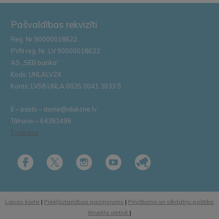
Pašvaldības rekvizīti
Reģ. Nr.90000018622
PVN reģ. Nr. LV 90000018622
AS „SEB banka”
Kods: UNLALV2X
Konts: LV58 UNLA 0025 0041 3033 5
E – pasts – dome@aluksne.lv
Tālrunis – 64381496
E-adrese
Lapas karte
|
Piekļūstamības paziņojums
|
Privātuma un sīkdatņu politika
tīmekļa vietnē
|