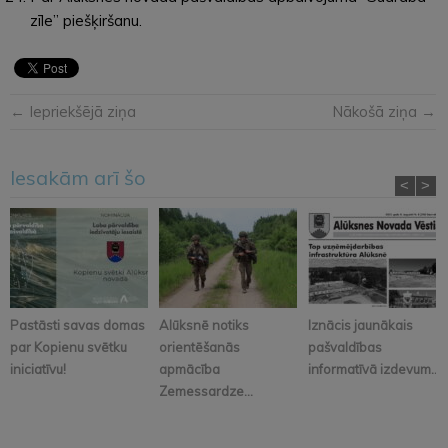
zīle” piešķiršanu.
← Iepriekšējā ziņa
Nākošā ziņa →
Iesakām arī šo
<
>
Pastāsti savas domas
Alūksnē notiks
Iznācis jaunākais
par Kopienu svētku
orientēšanās
pašvaldības
iniciatīvu!
apmācība
informatīvā izdevum...
Zemessardze...