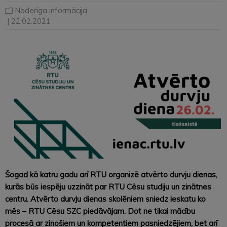
Noderīga informācija
| 22.02.2021
Šogad kā katru gadu arī RTU organizē atvērto durvju dienas,
kurās būs iespēju uzzināt par RTU Cēsu studiju un zinātnes
centru. Atvērto durvju dienas skolēniem sniedz ieskatu ko
mēs – RTU Cēsu SZC piedāvājam. Dot ne tikai mācību
procesā ar zinošiem un kompetentiem pasniedzējiem, bet arī