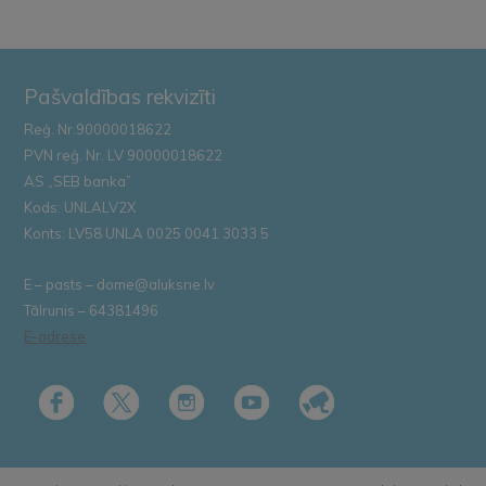
Pašvaldības rekvizīti
Reģ. Nr.90000018622
PVN reģ. Nr. LV 90000018622
AS „SEB banka”
Kods: UNLALV2X
Konts: LV58 UNLA 0025 0041 3033 5
E – pasts – dome@aluksne.lv
Tālrunis – 64381496
E-adrese