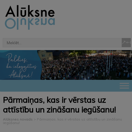
Pārmaiņas, kas ir vērstas uz
attīstību un zināšanu iegūšanu!
Alūksnes novads
>
Pārmaiņas, kas ir vērstas uz attīstību un zināšanu
iegūšanu!