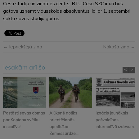
Cēsu studiju un zinātnes centrs. RTU Cēsu SZC ir un būs
gatavs uzņemt vidusskolas absolventus, lai ar 1. septembri
sāktu savas studiju gaitas.
← Iepriekšējā ziņa
Nākošā ziņa →
Iesakām arī šo
<
>
Pastāsti savas domas
Alūksnē notiks
Iznācis jaunākais
par Kopienu svētku
orientēšanās
pašvaldības
iniciatīvu!
apmācība
informatīvā izdevum...
Zemessardze...