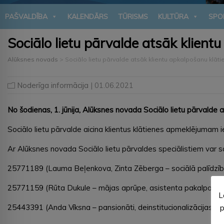
PAŠVALDĪBA
KALENDĀRS
TŪRISMS
KULTŪRA
SPO
Sociālo lietu pārvalde atsāk klient
Alūksnes novads
>
Sociālo lietu pārvalde atsāk klientu apkalpošanu klāti
Noderīga informācija
| 01.06.2021
No šodienas, 1. jūnija, Alūksnes novada Sociālo lietu pārvalde a
Sociālo lietu pārvalde aicina klientus klātienes apmeklējumam iepr
Ar Alūksnes novada Sociālo lietu pārvaldes speciālistiem var s
25771189 (Lauma Beļenkova, Zinta Zēberga – sociālā palīdzīb
25771159 (Rūta Dukule – mājas aprūpe, asistenta pakalpojum
L
25443391 (Anda Vīksna – pansionāti, deinstitucionalizācijas pro
p