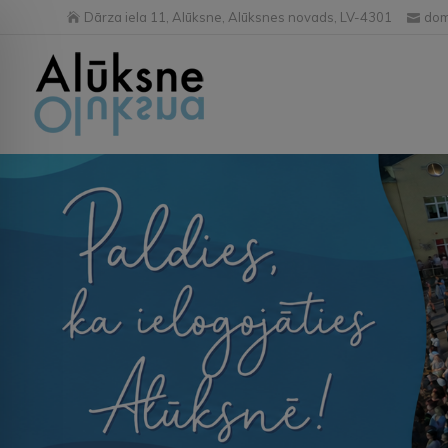
Dārza iela 11, Alūksne, Alūksnes novads, LV-4301
dom