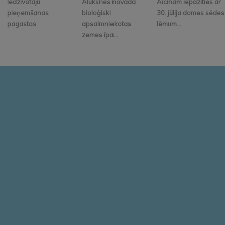
Iedzīvotāju
Alūksnes novadā
Aicinām iepazīties ar
pieņemšanas
bioloģiski
30. jūlija domes sēdes
pagastos
apsaimniekotas
lēmum...
zemes īpa...