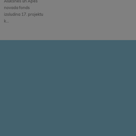
Alūksnes un Apes
novada fonds
izsludina 17. projektu
k...