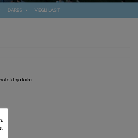
DARBS
VIEGLI LASĪT
noteiktajā laikā.
tu
s.