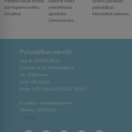
Pastāsti savas domas
Alūksnē notiks
Iznācis jaunākais
par Kopienu svētku
orientēšanās
pašvaldības
iniciatīvu!
apmācība
informatīvā izdevum...
Zemessardze...
Pašvaldības rekvizīti
Reģ. Nr.90000018622
PVN reģ. Nr. LV 90000018622
AS „SEB banka”
Kods: UNLALV2X
Konts: LV58 UNLA 0025 0041 3033 5
E – pasts – dome@aluksne.lv
Tālrunis – 64381496
E-adrese