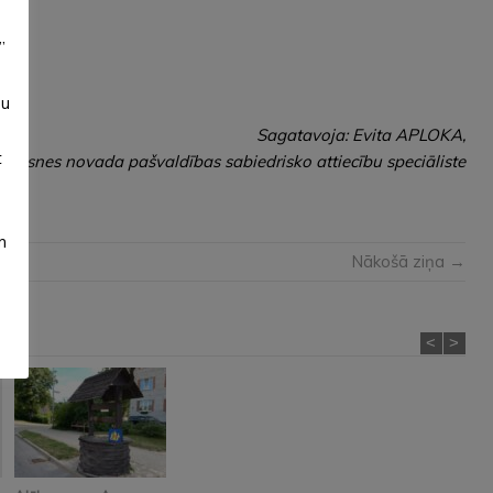
”
su
Sagatavoja: Evita APLOKA,
t
lūksnes novada pašvaldības sabiedrisko attiecību speciāliste
m
Nākošā ziņa →
<
>