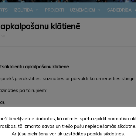
RTS
IZGLĪTĪBA
PROJEKTI
UZŅĒMĒJIEM
SABIEDRĪBA
u apkalpošanu klātienē
enē
tsāk klientu apkalpošanu klātienē.
iekš pierakstīties, sazinoties ar pārvaldi, kā arī ierasties stingri 
azināties pa tālruņiem:
a),
s),
ai šī tīmekļvietne darbotos, kā arī mēs spētu izpildīt normatīvo ak
jekts),
rasības, tā izmanto savas un trešo pušu nepieciešamās sīkdatne
Ar Jūsu piekrišanu var tik uzstādītas papildu sīkdatnes.