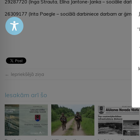
29287720 (Inga Strauta, Elīna Jantone-Janka – sociālie darbini
26309177 (Irita Paegle – sociālā darbiniece darbam ar ģimeni 
“
← Iepriekšējā ziņa
Iesakām arī šo