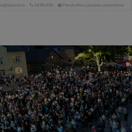
e@aluksne.lv
64381496
Pierakstīties jaunumu saņemšanai