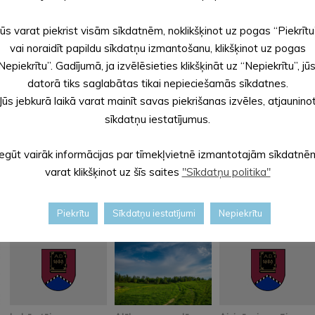
eki darbam ar ģimeni un bērniem),
Jūs varat piekrist visām sīkdatnēm, noklikšķinot uz pogas “Piekrītu
un bērniem).
vai noraidīt papildu sīkdatņu izmantošanu, klikšķinot uz pogas
Nepiekrītu”. Gadījumā, ja izvēlēsieties klikšķināt uz “Nepiekrītu”, jū
datorā tiks saglabātas tikai nepieciešamās sīkdatnes.
Jūs jebkurā laikā varat mainīt savas piekrišanas izvēles, atjaunino
A
sīkdatņu iestatījumus.
Iegūt vairāk informācijas par tīmekļvietnē izmantotajām sīkdatnē
varat klikšķinot uz šīs saites
"Sīkdatņu politika"
Piekrītu
Sīkdatņu iestatījumi
Nepiekrītu