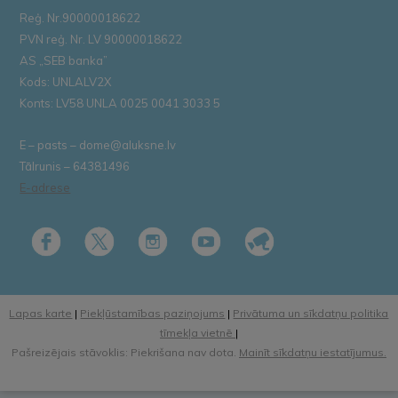
Reģ. Nr.90000018622
PVN reģ. Nr. LV 90000018622
AS „SEB banka”
Kods: UNLALV2X
Konts: LV58 UNLA 0025 0041 3033 5
E – pasts – dome@aluksne.lv
Tālrunis – 64381496
E-adrese
Lapas karte
|
Piekļūstamības paziņojums
|
Privātuma un sīkdatņu politika
tīmekļa vietnē
|
Pašreizējais stāvoklis: Piekrišana nav dota.
Mainīt sīkdatņu iestatījumus.