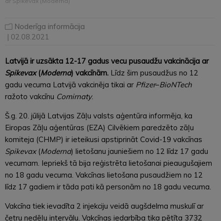
ar Spikevax (Moderna)
Noderīga informācija
| 02.08.2021
Latvijā ir uzsākta 12-17 gadus vecu pusaudžu vakcinācija ar
Spikevax
(
Moderna
) vakcīnām.
Līdz šim pusaudžus no 12
gadu vecuma Latvijā vakcinēja tikai ar
Pfizer
–
BioNTech
ražoto vakcīnu
Comirnaty
.
Š.g. 20. jūlijā Latvijas Zāļu valsts aģentūra informēja, ka
Eiropas Zāļu aģentūras (EZA) Cilvēkiem paredzēto zāļu
komiteja (CHMP) ir ieteikusi apstiprināt Covid-19 vakcīnas
Spikevax
(
Moderna
) lietošanu jauniešiem no 12 līdz 17 gadu
vecumam. Iepriekš tā bija reģistrēta lietošanai pieaugušajiem
no 18 gadu vecuma. Vakcīnas lietošana pusaudžiem no 12
līdz 17 gadiem ir tāda pati kā personām no 18 gadu vecuma.
Vakcīna tiek ievadīta 2 injekciju veidā augšdelma muskulī ar
četru nedēļu intervālu. Vakcīnas iedarbība tika pētīta 3732