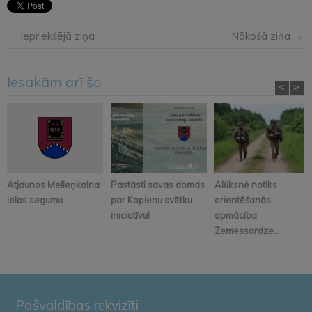
← Iepriekšējā ziņa
Nākošā ziņa →
Iesakām arī šo
<
>
Atjaunos Melleņkalna
Pastāsti savas domas
Alūksnē notiks
ielas segumu
par Kopienu svētku
orientēšanās
iniciatīvu!
apmācība
Zemessardze...
Pašvaldības rekvizīti