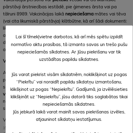
pārstāvji ārstniecības iestādē, pie ģimenes ārsta vai pa
tālruni 8989. Vakcinācijas laikā
nepieciešama
mātes vai tēva
(vai cita likumiskā pārstāvja) klātbūtne, kā arī šādi dokumenti:
likumiskajam pārstāvim – pase vai personas apliecība, kā arī
apliecinošs dokuments par bērnu (ieraksts par bērnu pasē vai
Lai šī tīmekļvietne darbotos, kā arī mēs spētu izpildīt
dzimšanas apliecība, vai nepieciešamības gadījumā notariāli
normatīvo aktu prasības, tā izmanto savas un trešo pušu
apstiprināta pilnvara).
nepieciešamās sīkdatnes. Ar Jūsu piekrišanu var tik
uzstādītas papildu sīkdatnes.
Vakcinācijas kārtība pusaudžiem no 14 gadiem
Atbilstoši Pacientu tiesību likuma 13. pantam nepilngadīgiem
Jūs varat piekrist visām sīkdatnēm, noklikšķinot uz pogas
pacientiem no 14 gadu vecuma ārstniecība ir pieļaujama, ja
“Piekrītu” vai noraidīt papildu sīkdatņu izmantošanu,
saņemta viņu piekrišana, līdz ar to
pusaudži no 14 gadu
klikšķinot uz pogas “Nepiekrītu”. Gadījumā, ja izvēlēsieties
vecuma paši var pieņemt lēmumu vakcinēties
un nav
klikšķināt uz “Nepiekrītu”, jūsu datorā tiks saglabātas tikai
nepieciešama vecāku vai aizbildņu atļauja vakcīnas
nepieciešamās sīkdatnes.
saņemšanai.
Jūs jebkurā laikā varat mainīt savas piekrišanas izvēles,
atjauninot sīkdatņu iestatījumus.
Vakcinācijai pusaudzis
pats var pierakstīties
vietnē
www.manavakcina.lv
,
kur autentificēšanās notiek caur