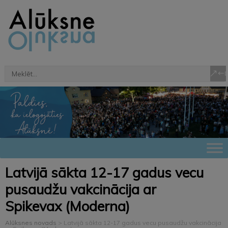
Latvijā sākta 12-17 gadus vecu
pusaudžu vakcinācija ar
Spikevax (Moderna)
Alūksnes novads
>
Latvijā sākta 12-17 gadus vecu pusaudžu vakcinācija