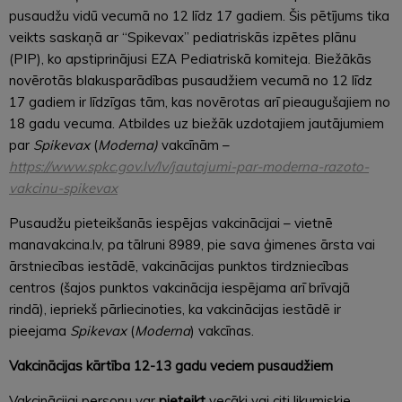
pusaudžu vidū vecumā no 12 līdz 17 gadiem. Šis pētījums tika
veikts saskaņā ar “Spikevax” pediatriskās izpētes plānu
(PIP), ko apstiprinājusi EZA Pediatriskā komiteja. Biežākās
novērotās blakusparādības pusaudžiem vecumā no 12 līdz
17 gadiem ir līdzīgas tām, kas novērotas arī pieaugušajiem no
18 gadu vecuma. Atbildes uz biežāk uzdotajiem jautājumiem
par
Spikevax
(
Moderna)
vakcīnām –
https://www.spkc.gov.lv/lv/jautajumi-par-moderna-razoto-
vakcinu-spikevax
Pusaudžu pieteikšanās iespējas vakcinācijai – vietnē
manavakcina.lv, pa tālruni 8989, pie sava ģimenes ārsta vai
ārstniecības iestādē, vakcinācijas punktos tirdzniecības
centros (šajos punktos vakcinācija iespējama arī brīvajā
rindā), iepriekš pārliecinoties, ka vakcinācijas iestādē ir
pieejama
Spikevax
(
Moderna
) vakcīnas.
Vakcinācijas kārtība 12-13 gadu veciem pusaudžiem
Vakcinācijai personu var
pieteikt
vecāki vai citi likumiskie