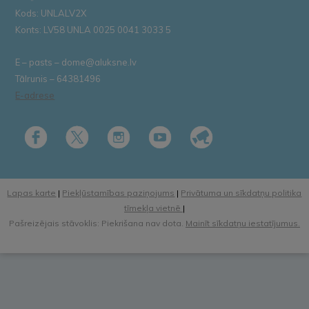
Kods: UNLALV2X
Konts: LV58 UNLA 0025 0041 3033 5
E – pasts – dome@aluksne.lv
Tālrunis – 64381496
E-adrese
Lapas karte
|
Piekļūstamības paziņojums
|
Privātuma un sīkdatņu politika
tīmekļa vietnē
|
Pašreizējais stāvoklis: Piekrišana nav dota.
Mainīt sīkdatņu iestatījumus.