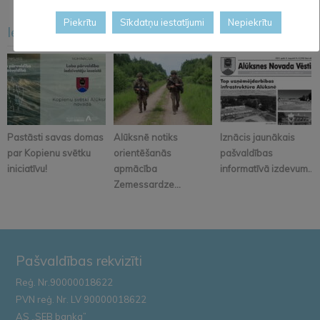
Piekrītu
Sīkdatņu iestatījumi
Nepiekrītu
Iesakām arī šo
<
>
Pastāsti savas domas
Alūksnē notiks
Iznācis jaunākais
par Kopienu svētku
orientēšanās
pašvaldības
iniciatīvu!
apmācība
informatīvā izdevum...
Zemessardze...
Pašvaldības rekvizīti
Reģ. Nr.90000018622
PVN reģ. Nr. LV 90000018622
AS „SEB banka”