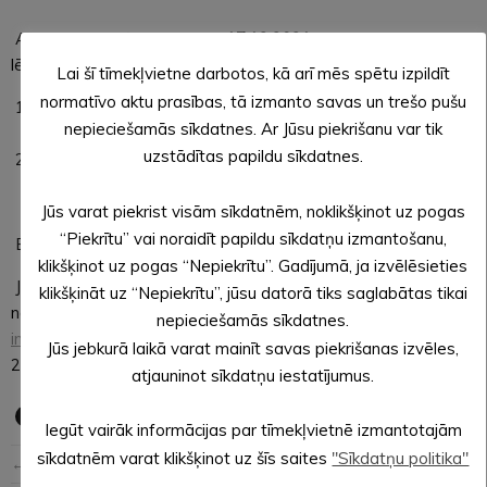
Aicinām dzīvokļu kopību līdz
17.12.2021.
rūpīgi iepazīties ar
lēmumu un rakstveidā:
Lai šī tīmekļvietne darbotos, kā arī mēs spētu izpildīt
normatīvo aktu prasības, tā izmanto savas un trešo pušu
Nobalsot “par” vai “pret” lēmumā norādītajiem
nepieciešamās sīkdatnes. Ar Jūsu piekrišanu var tik
jautājumiem;
uzstādītas papildu sīkdatnes.
Aizpildīt informāciju par dzīvokļa īpašnieku.
Jūs varat piekrist visām sīkdatnēm, noklikšķinot uz pogas
“Piekrītu” vai noraidīt papildu sīkdatņu izmantošanu,
Balsojumi jānodod katrā kāpņu telpā izvietotajā pastkastē!
klikšķinot uz pogas “Nepiekrītu”. Gadījumā, ja izvēlēsieties
Jautājumu vai neskaidrību gadījumā griezties SIA “Alūksnes
klikšķināt uz “Nepiekrītu”, jūsu datorā tiks saglabātas tikai
nami”, zvanot pa tālruni 64321456 vai rakstot
nepieciešamās sīkdatnes.
info@aluksnesnami.lv
, kā arī pie Ņinas Razmislovas, tālrunis
Jūs jebkurā laikā varat mainīt savas piekrišanas izvēles,
28451455.
atjauninot sīkdatņu iestatījumus.
Iegūt vairāk informācijas par tīmekļvietnē izmantotajām
sīkdatnēm varat klikšķinot uz šīs saites
"Sīkdatņu politika"
← Iepriekšējā ziņa
Nākošā ziņa →