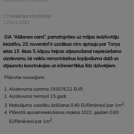
nepieciešamo aizdevumu
Noderīga informācija
| 25.11.2021
SIA “Alūksnes nami”, pamatojoties uz mājas iedzīvotāju
iniciatīvu, 25. novembrī ir uzsākusi otro aptauju par Torņa
ielas 15 ēkas 5. kāpņu telpas atjaunošanai nepieciešamo
aizdevumu, lai veiktu remontdarbus kopīpašuma daļā un
atjaunotu konstrukcijas un inženiertīklus līdz dzīvokļiem.
Plānotie nosacījumi:
Aizdevuma summa 193076,22 EUR;
Aizdevuma termiņš 15 gadi;
2
Maksājums saistību dzēšanai 0,40 EUR/mēnesī par 1m
;
Plānotā apsaimniekošanas maksa 2022. gadam 0,60
2
EUR/mēnesī par 1m
.