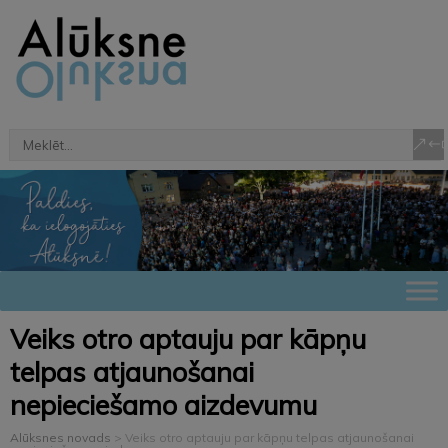
Veiks otro aptauju par kāpņu
telpas atjaunošanai
nepieciešamo aizdevumu
Alūksnes novads
>
Veiks otro aptauju par kāpņu telpas atjaunošanai