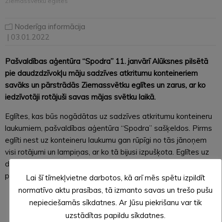
Ziemassvētku eglītes
Noderīga informācija
| 03.01.2022
Pašvaldības aģentūra “Spodra” 11. janvārī Alūksnes pilsētā
pie daudzdzīvokļu māju sadzīves atkritumu konteineriem
savāks un pārstrādās Ziemassvētku eglītes un zarus, ar ko
iedzīvotāji rotājuši savas mājas svētku laikā.
Eglītes, kas būs nogādātas uz sadzīves atkritumu konteineru
laukumiem, pašvaldības aģentūra “Spodra” sašķeldos. Pirms
eglīti nest uz konteineru laukumu gan rūpīgi no tās jānoņem
visi rotājumi un lampiņas, ar ko tā bijusi izpušķota. Eglītes uz
daudzdzīvokļu māju konteineru laukumiem var nest arī
privātmāju iedzīvotāji, ja tiem nav citu iespēju egli utilizēt.
Lai šī tīmekļvietne darbotos, kā arī mēs spētu izpildīt
normatīvo aktu prasības, tā izmanto savas un trešo pušu
nepieciešamās sīkdatnes. Ar Jūsu piekrišanu var tik
SAGATAVOJA: Evita APLOKA,
uzstādītas papildu sīkdatnes.