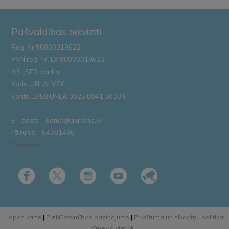
Pašvaldības rekvizīti
Reģ. Nr.90000018622
PVN reģ. Nr. LV 90000018622
AS „SEB banka”
Kods: UNLALV2X
Konts: LV58 UNLA 0025 0041 3033 5
E – pasts – dome@aluksne.lv
Tālrunis – 64381496
E-adrese
Lapas karte
|
Piekļūstamības paziņojums
|
Privātuma un sīkdatņu politika
tīmekļa vietnē
|