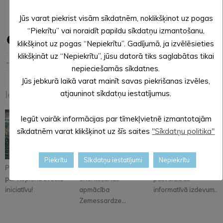
Alūksnes novada pašvaldības Centrālās administrācijas
sabiedrisko attiecību speciāliste
Jūs varat piekrist visām sīkdatnēm, noklikšķinot uz pogas
“Piekrītu” vai noraidīt papildu sīkdatņu izmantošanu,
klikšķinot uz pogas “Nepiekrītu”. Gadījumā, ja izvēlēsieties
klikšķināt uz “Nepiekrītu”, jūsu datorā tiks saglabātas tikai
← Iepriekšējā ziņa
Nākošā ziņa →
nepieciešamās sīkdatnes.
Jūs jebkurā laikā varat mainīt savas piekrišanas izvēles,
Iesakām arī šo
atjauninot sīkdatņu iestatījumus.
<
>
Iegūt vairāk informācijas par tīmekļvietnē izmantotajām
sīkdatnēm varat klikšķinot uz šīs saites
"Sīkdatņu politika"
Piekrītu
Sīkdatņu iestatījumi
Nepiekrītu
Pastāsti savas domas
Alūksnē notiks
Iznācis jaunākais
par Kopienu svētku
orientēšanās
pašvaldības
iniciatīvu!
apmācība
informatīvā izdevum...
Zemessardze...