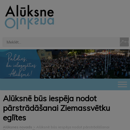
Alūksnē būs iespēja nodot
pārstrādāšanai Ziemassvētku
eglītes
Alūksnes novads
>
Alūksnē būs iespēja nodot pārstrādāšanai