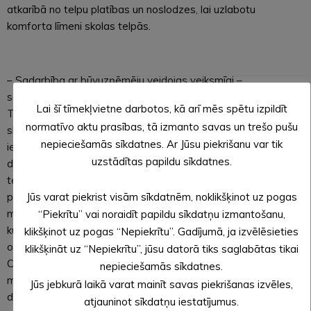
atkarībā no telpu platības un noslodzes, lai uzlabotu
komforta līmeni skolas telpās.
– Sadarbība ar būvuzņēmēju veidojas veiksmīgi –
saskaņojam darbu organizāciju ar skolas mācību darba ritmu.
Lai šī tīmekļvietne darbotos, kā arī mēs spētu izpildīt
Tādēļ intensīvs darbs notika Ziemassvētku brīvlaikā, kad
normatīvo aktu prasības, tā izmanto savas un trešo pušu
skolā neatradās skolēni un būvnieki varēja strādāt bez
nepieciešamās sīkdatnes. Ar Jūsu piekrišanu var tik
ierobežojumiem, tāpat arī pavasara brīvlaikā plānots paveikt
uzstādītas papildu sīkdatnes.
darbus, kuru veikšanai būvniekiem nepieciešamas brīvas
telpas. Esam arī vienojušies, ka trokšņainākie darbi tiek veikti
Jūs varat piekrist visām sīkdatnēm, noklikšķinot uz pogas
pēc mācību stundām. Pašlaik būvdarbi tiešā veidā maz skar
mācību procesu – būvnieki strādā tikai divās klašu telpās, no
“Piekrītu” vai noraidīt papildu sīkdatņu izmantošanu,
kurām vienai mācību procesa norise ir pārcelta uz sporta zāli,
klikšķinot uz pogas “Nepiekrītu”. Gadījumā, ja izvēlēsieties
otrai – uz skolas bibliotēku. Sporta stundas notiek laukā.
klikšķināt uz “Nepiekrītu”, jūsu datorā tiks saglabātas tikai
Ceram uz raitu darbu gaitu, jo svarīga ir ikviena pilnvērtīga
nepieciešamās sīkdatnes.
mācību diena, – saka Alūksnes pilsētas sākumskolas
Jūs jebkurā laikā varat mainīt savas piekrišanas izvēles,
direktore Uva Grencione-Lapseniete.
atjauninot sīkdatņu iestatījumus.