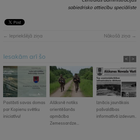
sabiedrisko attiecību speciāliste
← Iepriekšējā ziņa
Nākošā ziņa →
Iesakām arī šo
<
>
Pastāsti savas domas
Alūksnē notiks
Iznācis jaunākais
par Kopienu svētku
orientēšanās
pašvaldības
iniciatīvu!
apmācība
informatīvā izdevum...
Zemessardze...