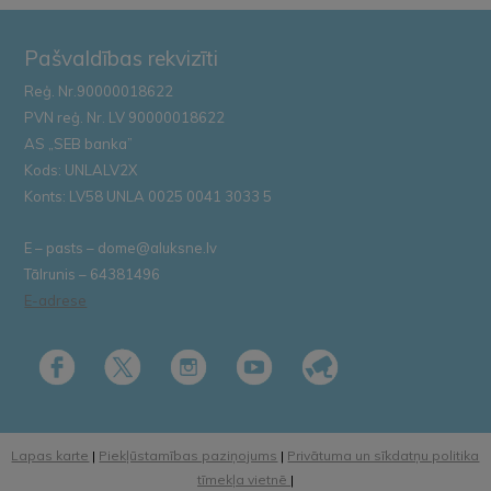
Pašvaldības rekvizīti
Reģ. Nr.90000018622
PVN reģ. Nr. LV 90000018622
AS „SEB banka”
Kods: UNLALV2X
Konts: LV58 UNLA 0025 0041 3033 5
E – pasts – dome@aluksne.lv
Tālrunis – 64381496
E-adrese
Lapas karte
|
Piekļūstamības paziņojums
|
Privātuma un sīkdatņu politika
tīmekļa vietnē
|