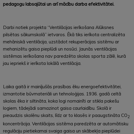
pedagogu labsajūtai un arī mācību darba efektivitātei.
Darbi notiek projekta “Ventilācijas ierīkošana Alūksnes
pilsētas sākumskolā” ietvaros. Ēkā tiks ierīkota centralizēta
mehāniskā ventilācija, uzstādot rekuperācijas sistēmu ar
mehanizētu gaisa pieplūdi un nosūci. Jaunās ventilācijas
sistēmas ierīkošana nav paredzēta skolas sporta zālē, kurā
jau iepriekš ir ierīkota lokālā ventilācija.
Laika gaitā ir mainījušās prasības ēku energoefektivitātei,
izmantotie būvmateriāli un tehnoloģijas. 1936. gadā celtā
skolas ēka ir siltināta, koka logi nomainīti ar stikla pakešu
logiem, tādejādi samazinot gaisa caurlaidību. Skolā ir
pieaudzis skolēnu skaits, līdz ar to klasēs ir paaugstināta CO
2
koncentrācija. Ventilācijas sistēma paredzēta ar automātisku
regulāciju pietiekamai svaiga gaisa un skābekļa pieplūdei