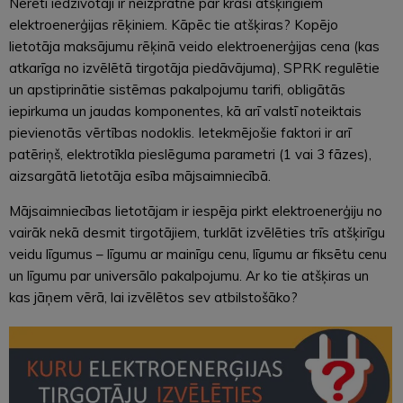
Nereti iedzīvotāji ir neizpratnē par krasi atšķirīgiem
elektroenerģijas rēķiniem. Kāpēc tie atšķiras? Kopējo
lietotāja maksājumu rēķinā veido elektroenerģijas cena (kas
atkarīga no izvēlētā tirgotāja piedāvājuma), SPRK regulētie
un apstiprinātie sistēmas pakalpojumu tarifi, obligātās
iepirkuma un jaudas komponentes, kā arī valstī noteiktais
pievienotās vērtības nodoklis. Ietekmējošie faktori ir arī
patēriņš, elektrotīkla pieslēguma parametri (1 vai 3 fāzes),
aizsargātā lietotāja esība mājsaimniecībā.
Mājsaimniecības lietotājam ir iespēja pirkt elektroenerģiju no
vairāk nekā desmit tirgotājiem, turklāt izvēlēties trīs atšķirīgu
veidu līgumus – līgumu ar mainīgu cenu, līgumu ar fiksētu cenu
un līgumu par universālo pakalpojumu. Ar ko tie atšķiras un
kas jāņem vērā, lai izvēlētos sev atbilstošāko?