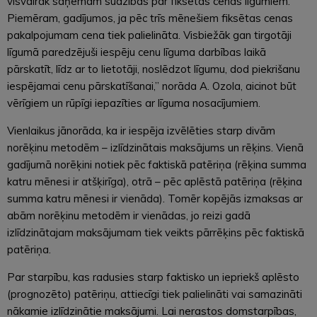
visvairāk saņemam sūdzības par fiksētas cenas līgumiem.
Piemēram, gadījumos, ja pēc trīs mēnešiem fiksētas cenas
pakalpojumam cena tiek palielināta. Visbiežāk gan tirgotāji
līgumā paredzējuši iespēju cenu līguma darbības laikā
pārskatīt, līdz ar to lietotāji, noslēdzot līgumu, dod piekrišanu
iespējamai cenu pārskatīšanai,” norāda A. Ozola, aicinot būt
vērīgiem un rūpīgi iepazīties ar līguma nosacījumiem.
Vienlaikus jānorāda, ka ir iespēja izvēlēties starp divām
norēķinu metodēm – izlīdzinātais maksājums un rēķins. Vienā
gadījumā norēķini notiek pēc faktiskā patēriņa (rēķina summa
katru mēnesi ir atšķirīga), otrā – pēc aplēstā patēriņa (rēķina
summa katru mēnesi ir vienāda). Tomēr kopējās izmaksas ar
abām norēķinu metodēm ir vienādas, jo reizi gadā
izlīdzinātajam maksājumam tiek veikts pārrēķins pēc faktiskā
patēriņa.
Par starpību, kas radusies starp faktisko un iepriekš aplēsto
(prognozēto) patēriņu, attiecīgi tiek palielināti vai samazināti
nākamie izlīdzinātie maksājumi. Lai nerastos domstarpības,