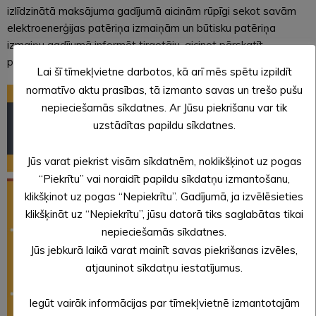
izlīdzinātā maksājuma gadījumā aicinām rūpīgi sekot savām
elektroenerģijas patēriņa izmaiņām un būtisku patēriņa
izmaiņu gadījumā informēt tirgotāju, aicinot pārskatīt
patēriņa aplēsi (prognozi)!
Lai šī tīmekļvietne darbotos, kā arī mēs spētu izpildīt
normatīvo aktu prasības, tā izmanto savas un trešo pušu
nepieciešamās sīkdatnes. Ar Jūsu piekrišanu var tik
uzstādītas papildu sīkdatnes.
Jūs varat piekrist visām sīkdatnēm, noklikšķinot uz pogas
“Piekrītu” vai noraidīt papildu sīkdatņu izmantošanu,
klikšķinot uz pogas “Nepiekrītu”. Gadījumā, ja izvēlēsieties
klikšķināt uz “Nepiekrītu”, jūsu datorā tiks saglabātas tikai
nepieciešamās sīkdatnes.
Jūs jebkurā laikā varat mainīt savas piekrišanas izvēles,
atjauninot sīkdatņu iestatījumus.
Iegūt vairāk informācijas par tīmekļvietnē izmantotajām