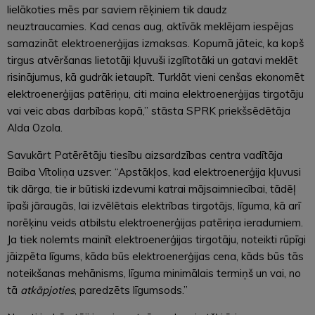
lielākoties mēs par saviem rēķiniem tik daudz
neuztraucamies. Kad cenas aug, aktīvāk meklējam iespējas
samazināt elektroenerģijas izmaksas. Kopumā jāteic, ka kopš
tirgus atvēršanas lietotāji kļuvuši izglītotāki un gatavi meklēt
risinājumus, kā gudrāk ietaupīt. Turklāt vieni cenšas ekonomēt
elektroenerģijas patēriņu, citi maina elektroenerģijas tirgotāju
vai veic abas darbības kopā,” stāsta SPRK priekšsēdētāja
Alda Ozola.
Savukārt Patērētāju tiesību aizsardzības centra vadītāja
Baiba Vītoliņa uzsver: “Apstākļos, kad elektroenerģija kļuvusi
tik dārga, tie ir būtiski izdevumi katrai mājsaimniecībai, tādēļ
īpaši jāraugās, lai izvēlētais elektrības tirgotājs, līguma, kā arī
norēķinu veids atbilstu elektroenerģijas patēriņa ieradumiem.
Ja tiek nolemts mainīt elektroenerģijas tirgotāju, noteikti rūpīgi
jāizpēta līgums, kāda būs elektroenerģijas cena, kāds būs tās
noteikšanas mehānisms, līguma minimālais termiņš un vai, no
tā
atkāpjoties
, paredzēts līgumsods.”