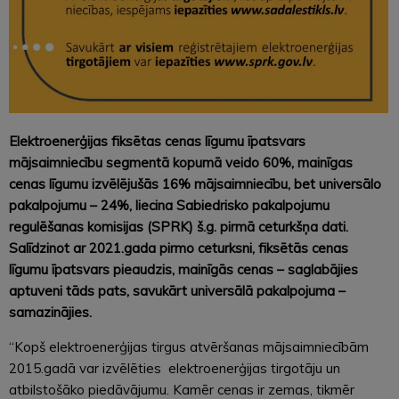
Elektroenerģijas fiksētas cenas līgumu īpatsvars
mājsaimniecību segmentā kopumā veido 60%, mainīgas
cenas līgumu izvēlējušās 16% mājsaimniecību, bet universālo
pakalpojumu – 24%, liecina Sabiedrisko pakalpojumu
regulēšanas komisijas (SPRK) š.g. pirmā ceturkšņa dati.
Salīdzinot ar 2021.gada pirmo ceturksni, fiksētās cenas
līgumu īpatsvars pieaudzis, mainīgās cenas – saglabājies
aptuveni tāds pats, savukārt universālā pakalpojuma –
samazinājies.
“Kopš elektroenerģijas tirgus atvēršanas mājsaimniecībām
2015.gadā var izvēlēties elektroenerģijas tirgotāju un
atbilstošāko piedāvājumu. Kamēr cenas ir zemas, tikmēr