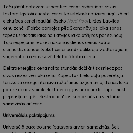
Taču jābūt gatavam uzņemties cenas svārstības riskus,
tostarp ilgstoši augstai cenai, ko ietekmē notikumi tirgū, kā arī
elektrības cenai regulāri jāseko
Nord Pool
biržas Latvijas
cenu zonā (šī birža darbojas pēc Skandināvijas laika zonas,
tāpēc uzrādītais laiks no Latvijas laika atšķiras par stundu).
Tajā iespējams redzēt nākamās dienas cenas katrai
diennakts stundai. Sekot cenai palīdz aplikācija viedtālruņiem,
saņemot arī cenas savā telefonā katru dienu.
Elektroenerģijas cena nakts stundās dažkārt sasniedz pat
divas reizes zemāku cenu. Kāpēc tā? Liela daļa patērētāju,
tai skaitā energointensīvu ražošanas uzņēmumu, dienas laikā
patērē daudz vairāk elektroenerģijas nekā naktī. Tāpēc naktī
pieprasījums pēc elektroenerģijas samazinās un vienlaikus
samazinās arī cena.
Universālais pakalpojums
Universālā pakalpojuma īpatsvars arvien samazinās. Šeit