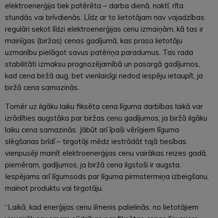
elektroenerģija tiek patērēta – darba dienā, naktī, rīta
stundās vai brīvdienās. Līdz ar to lietotājam nav vajadzības
regulāri sekot līdzi elektroenerģijas cenu izmaiņām, kā tas ir
mainīgas (biržas) cenas gadījumā, kas prasa lietotāju
uzmanību pielāgot savus patēriņa paradumus. Tas rada
stabilitāti izmaksu prognozējamībā un pasargā gadījumos,
kad cena biržā aug, bet vienlaicīgi nedod iespēju ietaupīt, ja
biržā cena samazinās.
Tomēr uz ilgāku laiku fiksēta cena līguma darbības laikā var
izrādīties augstāka par biržas cenu gadījumos, ja biržā ilgāku
laiku cena samazinās. Jābūt arī īpaši vērīgiem līguma
slēgšanas brīdī – tirgotāji mēdz iestrādāt tajā tiesības
vienpusēji mainīt elektroenerģijas cenu vairākas reizes gadā,
piemēram, gadījumos, ja biržā cena ilgstoši ir augsta.
Iespējams arī līgumsods par līguma pirmstermiņa izbeigšanu,
mainot produktu vai tirgotāju.
“Laikā, kad enerģijas cenu līmenis palielinās, no lietotājiem