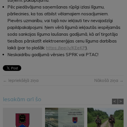
saņemt pakalpojumu.
Pēc piedāvājuma saņemšanas rūpīgi izlasi līgumu,
pārliecinies, ka tas atbilst vēlamajiem nosacījumiem.
Pievērs uzmanību, vai tajā nav iekļauti tev nevajadzīgi
papildpakalpojumi. Ņem vērā līgumā iekļautās iespējamās
soda sankcijas līguma laušanas gadījumā, kā arī tirgotāja
tiesības pārskatīt elektroenerģijas cenu līguma darbības
laikā (par to plašāk:
https://ieej.lv/KEeKP
).
Neskaidrību gadījumā vērsies SPRK vai PTAC!
← Iepriekšējā ziņa
Nākošā ziņa →
Iesakām arī šo
<
>