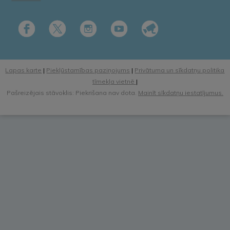
Lapas karte
|
Piekļūstamības paziņojums
|
Privātuma un sīkdatņu politika
tīmekļa vietnē
|
Pašreizējais stāvoklis: Piekrišana nav dota.
Mainīt sīkdatņu iestatījumus.