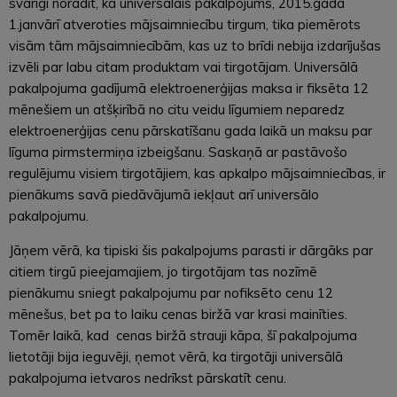
svarīgi norādīt, ka universālais pakalpojums, 2015.gada
1.janvārī atveroties mājsaimniecību tirgum, tika piemērots
visām tām mājsaimniecībām, kas uz to brīdi nebija izdarījušas
izvēli par labu citam produktam vai tirgotājam. Universālā
pakalpojuma gadījumā elektroenerģijas maksa ir fiksēta 12
mēnešiem un atšķirībā no citu veidu līgumiem neparedz
elektroenerģijas cenu pārskatīšanu gada laikā un maksu par
līguma pirmstermiņa izbeigšanu. Saskaņā ar pastāvošo
regulējumu visiem tirgotājiem, kas apkalpo mājsaimniecības, ir
pienākums savā piedāvājumā iekļaut arī universālo
pakalpojumu.
Jāņem vērā, ka tipiski šis pakalpojums parasti ir dārgāks par
citiem tirgū pieejamajiem, jo tirgotājam tas nozīmē
pienākumu sniegt pakalpojumu par nofiksēto cenu 12
mēnešus, bet pa to laiku cenas biržā var krasi mainīties.
Tomēr laikā, kad cenas biržā strauji kāpa, šī pakalpojuma
lietotāji bija ieguvēji, ņemot vērā, ka tirgotāji universālā
pakalpojuma ietvaros nedrīkst pārskatīt cenu.