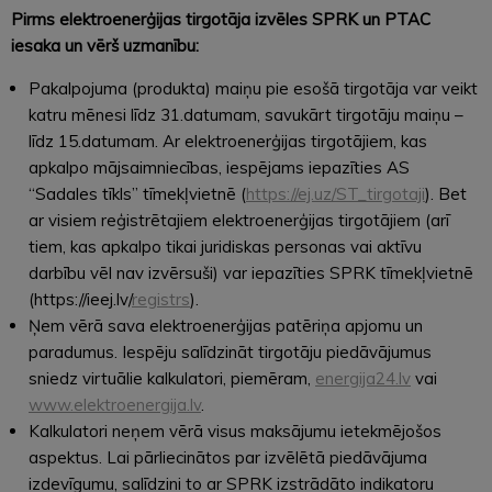
Pirms elektroenerģijas tirgotāja izvēles SPRK un PTAC
iesaka un vērš uzmanību:
Pakalpojuma (produkta) maiņu pie esošā tirgotāja var veikt
katru mēnesi līdz 31.datumam, savukārt tirgotāju maiņu –
līdz 15.datumam. Ar elektroenerģijas tirgotājiem, kas
apkalpo mājsaimniecības, iespējams iepazīties AS
“Sadales tīkls” tīmekļvietnē (
https://ej.uz/ST_tirgotaji
). Bet
ar visiem reģistrētajiem elektroenerģijas tirgotājiem (arī
tiem, kas apkalpo tikai juridiskas personas vai aktīvu
darbību vēl nav izvērsuši) var iepazīties SPRK tīmekļvietnē
(https://ieej.lv/
registrs
).
Ņem vērā sava elektroenerģijas patēriņa apjomu un
paradumus. Iespēju salīdzināt tirgotāju piedāvājumus
sniedz virtuālie kalkulatori, piemēram,
energija24.lv
vai
www.elektroenergija.lv
.
Kalkulatori neņem vērā visus maksājumu ietekmējošos
aspektus. Lai pārliecinātos par izvēlētā piedāvājuma
izdevīgumu, salīdzini to ar SPRK izstrādāto indikatoru