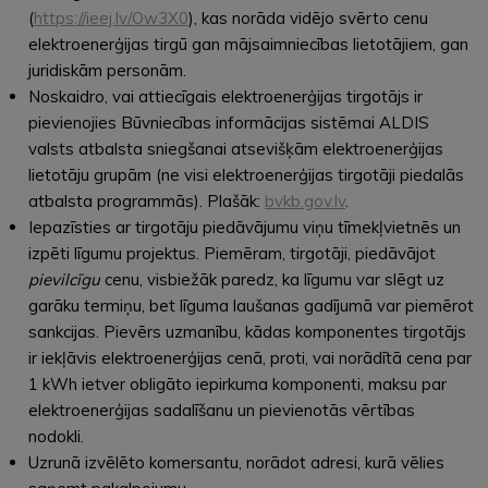
(
https://ieej.lv/Ow3X0
), kas norāda vidējo svērto cenu
elektroenerģijas tirgū gan mājsaimniecības lietotājiem, gan
juridiskām personām.
Noskaidro, vai attiecīgais elektroenerģijas tirgotājs ir
pievienojies Būvniecības informācijas sistēmai ALDIS
valsts atbalsta sniegšanai atsevišķām elektroenerģijas
lietotāju grupām (ne visi elektroenerģijas tirgotāji piedalās
atbalsta programmās). Plašāk:
bvkb.gov.lv
.
Iepazīsties ar tirgotāju piedāvājumu viņu tīmekļvietnēs un
izpēti līgumu projektus. Piemēram, tirgotāji, piedāvājot
pievilcīgu
cenu, visbiežāk paredz, ka līgumu var slēgt uz
garāku termiņu, bet līguma laušanas gadījumā var piemērot
sankcijas. Pievērs uzmanību, kādas komponentes tirgotājs
ir iekļāvis elektroenerģijas cenā, proti, vai norādītā cena par
1 kWh ietver obligāto iepirkuma komponenti, maksu par
elektroenerģijas sadalīšanu un pievienotās vērtības
nodokli.
Uzrunā izvēlēto komersantu, norādot adresi, kurā vēlies