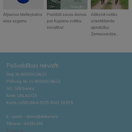
Atjaunos Melleņkalna
Pastāsti savas domas
Alūksnē notiks
ielas segumu
par Kopienu svētku
orientēšanās
iniciatīvu!
apmācība
Zemessardze...
Pašvaldības rekvizīti
Reģ. Nr.90000018622
PVN reģ. Nr. LV 90000018622
AS „SEB banka”
Kods: UNLALV2X
Konts: LV58 UNLA 0025 0041 3033 5
E – pasts – dome@aluksne.lv
Tālrunis – 64381496
E-adrese