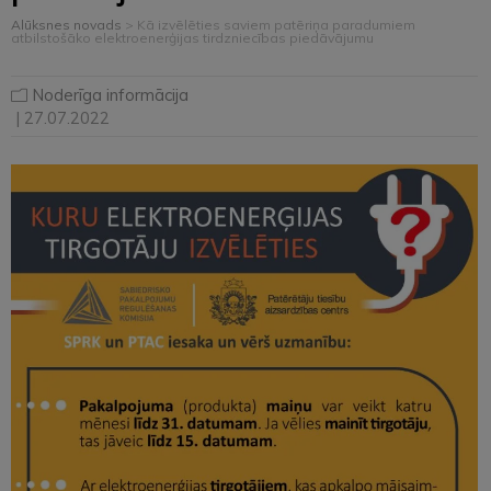
Alūksnes novads
>
Kā izvēlēties saviem patēriņa paradumiem
atbilstošāko elektroenerģijas tirdzniecības piedāvājumu
Noderīga informācija
| 27.07.2022