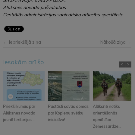
SAGATAVOJA: Evita APLOKA,
Alūksnes novada pašvaldības
Centrālās administrācijas sabiedrisko attiecību speciāliste
← Iepriekšējā ziņa
Nākošā ziņa →
Iesakām arī šo
<
>
Priekšlikumus par
Pastāsti savas domas
Alūksnē notiks
Alūksnes novada
par Kopienu svētku
orientēšanās
jaunā teritorijas ...
iniciatīvu!
apmācība
Zemessardze...