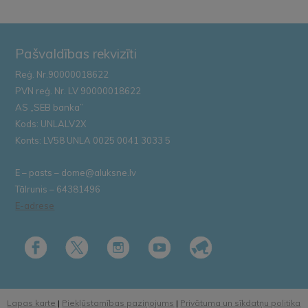
Pašvaldības rekvizīti
Reģ. Nr.90000018622
PVN reģ. Nr. LV 90000018622
AS „SEB banka”
Kods: UNLALV2X
Konts: LV58 UNLA 0025 0041 3033 5
E – pasts – dome@aluksne.lv
Tālrunis – 64381496
E-adrese
Lapas karte
|
Piekļūstamības paziņojums
|
Privātuma un sīkdatņu politika