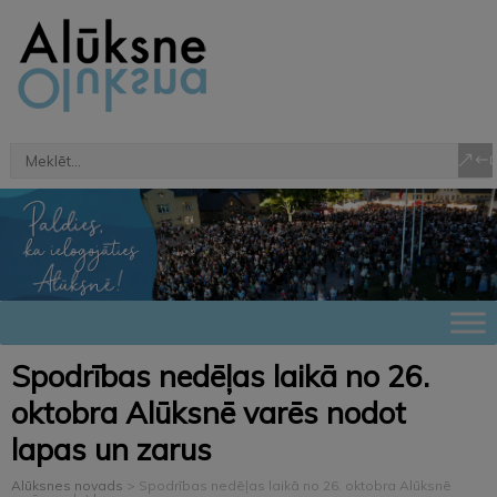
Spodrības nedēļas laikā no 26.
oktobra Alūksnē varēs nodot
lapas un zarus
Alūksnes novads
>
Spodrības nedēļas laikā no 26. oktobra Alūksnē