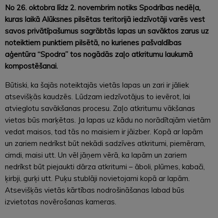
No 26. oktobra līdz 2. novembrim notiks Spodrības nedēļa,
kuras laikā Alūksnes pilsētas teritorijā iedzīvotāji varēs vest
savos privātīpašumus sagrābtās lapas un savāktos zarus uz
noteiktiem punktiem pilsētā, no kurienes pašvaldības
aģentūra “Spodra” tos nogādās zaļo atkritumu laukumā
kompostēšanai.
Būtiski, ka šajās noteiktajās vietās lapas un zari ir jāliek
atsevišķās kaudzēs. Lūdzam iedzīvotājus to ievērot, lai
atvieglotu savākšanas procesu. Zaļo atkritumu vākšanas
vietas būs marķētas. Ja lapas uz kādu no norādītajām vietām
vedat maisos, tad tās no maisiem ir jāizber. Kopā ar lapām
un zariem nedrīkst būt nekādi sadzīves atkritumi, piemēram,
cimdi, maisi utt. Un vēl jāņem vērā, ka lapām un zariem
nedrīkst būt piejaukti dārza atkritumi – āboli, plūmes, kabači,
ķirbji, gurķi utt. Puķu stublāji novietojami kopā ar lapām.
Atsevišķās vietās kārtības nodrošināšanas labad būs
izvietotas novērošanas kameras.