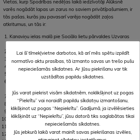
Vietas, kurp Spodrības nedēļas laikā iedzīvotāji Alūksnē
varēs nogādāt lapas un zarus no saviem privātīpašumiem, ir
tās pašas, kurās jau pavasarī varēja nogādāt zaļos
atkritumus, un tās ir:
Kanaviņu ielas malā pie Sociālo lietu pārvaldes Uzvaras
ielā 1;
Pie Latgales un Rijukalna ielu krustojuma;
Lai šī tīmekļvietne darbotos, kā arī mēs spētu izpildīt
Kārklu ielas malā (bijušās katlu mājas teritorijā);
normatīvo aktu prasības, tā izmanto savas un trešo pušu
Siguldas ielas galā pie Pētera Buka ielas parkā;
nepieciešamās sīkdatnes. Ar Jūsu piekrišanu var tik
Pie Helēnas un Uzvaras ielu krustojuma;
uzstādītas papildu sīkdatnes.
Helēnas ielas malā starp Dārza ielu 11 un Helēnas ielu
63A;
Jūs varat piekrist visām sīkdatnēm, noklikšķinot uz pogas
Pie Helēnas ielas un Pilsētas bulvāra krustojuma;
“Piekrītu” vai noraidīt papildu sīkdatņu izmantošanu,
Ojāra Vācieša ielas malā aiz “Velo ostas”;
klikšķinot uz pogas “Nepiekrītu”. Gadījumā, ja izvēlēsieties
Dzirnavu ielas malā pret dzīvojamo māju Dzirnavu ielā 3;
klikšķināt uz “Nepiekrītu”, jūsu datorā tiks saglabātas tikai
Tirgotāju ielas malā pirms krustojuma ar Blaumaņa ielu;
nepieciešamās sīkdatnes.
Pie Jāņkalna un Lielā Ezera ielu krustojuma;
Jūs jebkurā laikā varat mainīt savas piekrišanas izvēles,
Smilšu ielas malā pie Jānkalniņa;
atjauninot sīkdatņu iestatījumus.