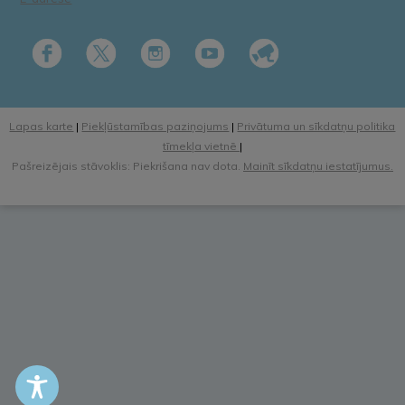
Lapas karte
|
Piekļūstamības paziņojums
|
Privātuma un sīkdatņu politika
tīmekļa vietnē
|
Pašreizējais stāvoklis: Piekrišana nav dota.
Mainīt sīkdatņu iestatījumus.