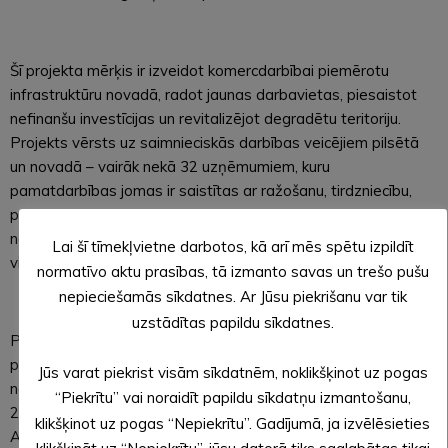
Šī projekta mērķis ir izveidot komercdarbībai piemērotu
infrastruktūru novadā, radot jaunas darbavietas, piesaistot
nefinanšu investīcijas un revitalizējot degradētu teritoriju.
Projekts vērsts uz saimnieciskās darbības veicējiem pilsētā
un novadā – vairāk nekā 32 uzņēmumiem, kuru
pamatdarbības jomas ir saistītas ar ražošanu, tirdzniecību,
pārvadājumiem un citām novada attīstībai svarīgām
nozarēm, kā arī potenciālajiem komersantiem, investoriem,
Lai šī tīmekļvietne darbotos, kā arī mēs spētu izpildīt
vietējiem uzņēmumiem un projekta sadarbības partneriem.
normatīvo aktu prasības, tā izmanto savas un trešo pušu
nepieciešamās sīkdatnes. Ar Jūsu piekrišanu var tik
uzstādītas papildu sīkdatnes.
Par ražošanas ēkas “Biznesa stacija” telpu izmantošanu
pašvaldība ir organizējusi telpu nomas izsoles un ir
Jūs varat piekrist visām sīkdatnēm, noklikšķinot uz pogas
noskaidroti komersanti, kuri nomās jaunās ēkas telpas. No
“Piekrītu” vai noraidīt papildu sīkdatņu izmantošanu,
2023. gada “Biznesa stacijā” darīs Alūksnes alu, gatavos
klikšķinot uz pogas “Nepiekrītu”. Gadījumā, ja izvēlēsieties
Alūksnes ezera zušu konservus, ražos keramikas un miksētu