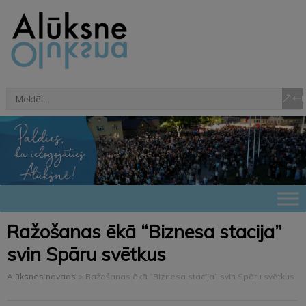
Ražošanas ēkā “Biznesa stacija”
svin Spāru svētkus
Alūksnes novads
>
Ražošanas ēkā “Biznesa stacija” svin Spāru svētkus