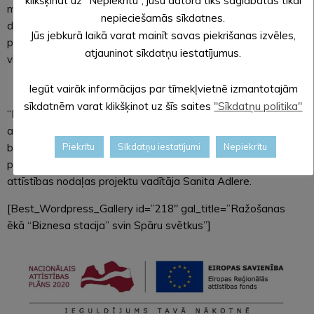
klikšķināt uz “Nepiekrītu”, jūsu datorā tiks saglabātas tikai
materiālu interjera dizaina priekšmetus, sniegs grafiskā
nepieciešamās sīkdatnes.
dizaina un vizuālās reklāmas ražošanas, drukas un montāžas
Jūs jebkurā laikā varat mainīt savas piekrišanas izvēles,
pakalpojumus, ražos Click sistēmas saplākšņa stendus
atjauninot sīkdatņu iestatījumus.
vietējiem uzņēmumiem un eksportam.
Iegūt vairāk informācijas par tīmekļvietnē izmantotajām
sīkdatnēm varat klikšķinot uz šīs saites
"Sīkdatņu politika"
“Biznesa staciju” būvē SIA “Velve-AE”, projektētājs un
autoruzraugs – SIA “ARHITEKTA L. ŠMITA DARBNĪCA”,
būvuzraugs – SIA “BBPV”. Projektu vada Alūksnes novada
Piekrītu
Sīkdatņu iestatījumi
Nepiekrītu
pašvaldības Centrālās administrācijas Plānošanas un
attīstības nodaļas projektu vadītāja Sanita Adlere.
[Best_Wordpress_Gallery id=”218″ gal_title=”Ražošanas
ēkā “Biznesa stacija” svin Spāru svētkus”]