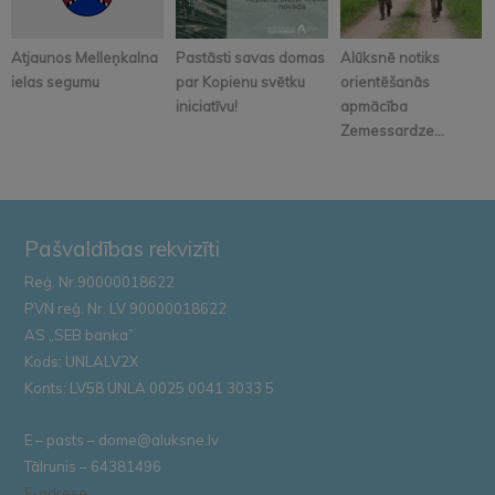
Atjaunos Melleņkalna
Pastāsti savas domas
Alūksnē notiks
ielas segumu
par Kopienu svētku
orientēšanās
iniciatīvu!
apmācība
Zemessardze...
Pašvaldības rekvizīti
Reģ. Nr.90000018622
PVN reģ. Nr. LV 90000018622
AS „SEB banka”
Kods: UNLALV2X
Konts: LV58 UNLA 0025 0041 3033 5
E – pasts – dome@aluksne.lv
Tālrunis – 64381496
E-adrese