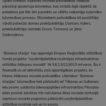
Spāru svētkos Alūksnes novada pašvaldības vadības
pārstāvji apciemoja būvniekus, kas strādā šajā objektā, lai
pateiktos par līdz šim paveikto un vēlētu veiksmīgu turpmāko
būvniecības procesu. Būvniekiem pašvaldības kā pasūtītāja
vārdā pateicās domes priekšsēdētājs Dzintars Adlers,
priekšsēdētāja vietnieki Druvis Tomsons un Jānis
Sadovņikovs.
“Biznesa stacija” top apjomīgā Eiropas Reģionālās attīstības
fonda projekta “Uzņēmējdarbībai nozīmīgas infrastruktūras
attīstība Alūksnes novadā” Nr.5.6.2.0/21/I/010 ietvaros. Šis ir
finansiāli un arī aktivitāšu ziņā apjomīgākais projekts, ko
īsteno Alūksnes novada pašvaldība. Līdztekus “Biznesa
stacijas” būvniecībai tiek pārbūvēti arī Tālavas un Gulbenes
ielu posmi, uzlabota ūdensapgādes infrastruktūra Pilssalas
ielas posmā, būvētas trīs ražošanas ēkas novada teritorijā,
septiņos novada pagastos pārbūvēti uzņēmējdarbības
attīstībai nozīmīgi ceļi un to posmi.