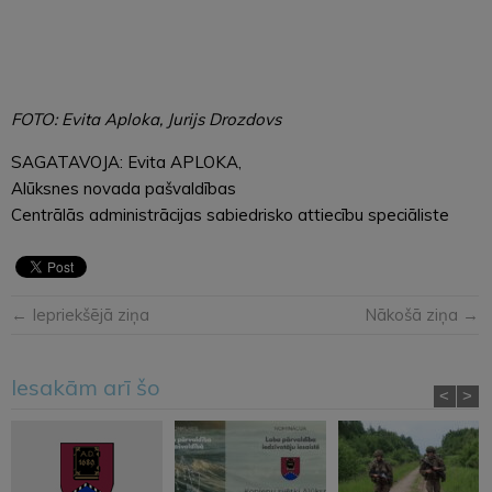
FOTO: Evita Aploka, Jurijs Drozdovs
SAGATAVOJA: Evita APLOKA,
Alūksnes novada pašvaldības
Centrālās administrācijas sabiedrisko attiecību speciāliste
← Iepriekšējā ziņa
Nākošā ziņa →
Iesakām arī šo
<
>