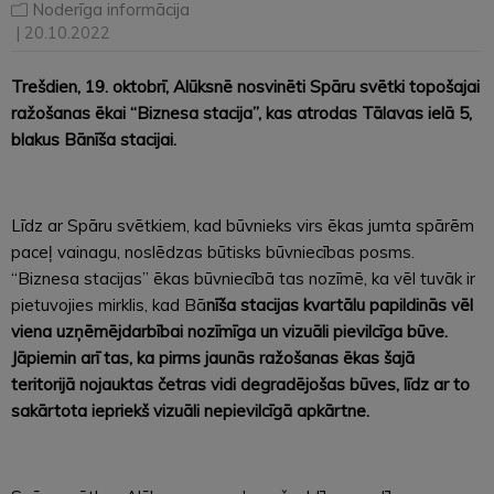
Noderīga informācija
| 20.10.2022
Trešdien, 19. oktobrī, Alūksnē nosvinēti Spāru svētki topošajai
ražošanas ēkai “Biznesa stacija”, kas atrodas Tālavas ielā 5,
blakus Bānīša stacijai.
Līdz ar Spāru svētkiem, kad būvnieks virs ēkas jumta spārēm
paceļ vainagu, noslēdzas būtisks būvniecības posms.
“Biznesa stacijas” ēkas būvniecībā tas nozīmē, ka vēl tuvāk ir
pietuvojies mirklis, kad Bā
nīša stacijas kvartālu papildinās vēl
viena uzņēmējdarbībai nozīmīga un vizuāli pievilcīga būve.
Jāpiemin arī tas, ka pirms jaunās ražošanas ēkas šajā
teritorijā nojauktas četras vidi degradējošas būves, līdz ar to
sakārtota iepriekš vizuāli nepievilcīgā apkārtne.