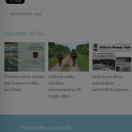
← Iepriekšējā ziņa
Iesakām arī šo
Pastāsti savas domas
Alūksnē notiks
Iznācis jaunākais
par Kopienu svētku
mācības
pašvaldības
iniciatīvu!
Zemessardzes 25.
informatīvā izdevum...
kaujas atba...
Pašvaldības rekvizīti