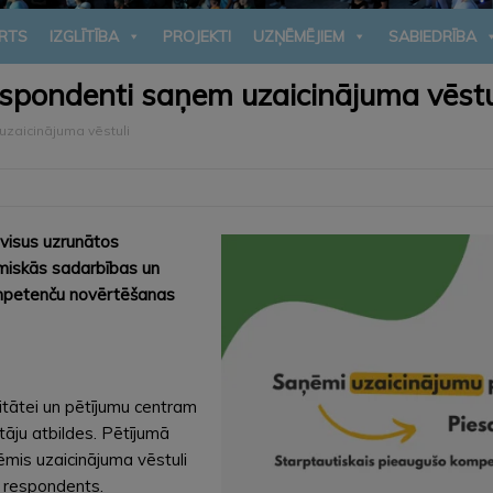
RTS
IZGLĪTĪBA
PROJEKTI
UZŅĒMĒJIEM
SABIEDRĪBA
espondenti saņem uzaicinājuma vēstu
zaicinājuma vēstuli
s visus uzrunātos
omiskās sadarbības un
ompetenču novērtēšanas
sitātei un pētījumu centram
tāju atbildes. Pētījumā
ņēmis uzaicinājuma vēstuli
s respondents.