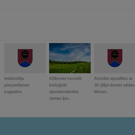
Iedzīvotāju
Alūksnes novadā
Aicinām iepazīties ar
pieņemšanas
bioloģiski
30. jūlija domes sēdes
pagastos
apsaimniekotas
lēmum...
zemes īpa...