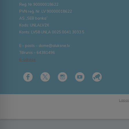
Reģ. Nr.90000018622
PVN reģ. Nr. LV 90000018622
AS „SEB banka”
Kods: UNLALV2X
Konts: LV58 UNLA 0025 0041 3033 5
E – pasts – dome@aluksne.lv
Tālrunis – 64381496
E-adrese
Lapas