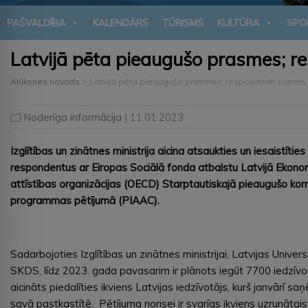
PAŠVALDĪBA
KALENDĀRS
TŪRISMS
KULTŪRA
SPO
Latvijā pēta pieaugušo prasmes; r
Alūksnes novads
>
Latvijā pēta pieaugušo prasmes; respondenti saņem u
Noderīga informācija
| 11.01.2023
Izglītības un zinātnes ministrija aicina atsaukties un iesaistītie
respondentus ar Eiropas Sociālā fonda atbalstu Latvijā Ekon
attīstības organizācijas (OECD) Starptautiskajā pieaugušo k
programmas pētījumā (PIAAC).
Sadarbojoties Izglītības un zinātnes ministrijai, Latvijas Univer
SKDS, līdz 2023. gada pavasarim ir plānots iegūt 7700 iedzīvo
aicināts piedalīties ikviens Latvijas iedzīvotājs, kurš janvārī sa
savā pastkastītē. Pētījuma norisei ir svarīgs ikviens uzrunātai