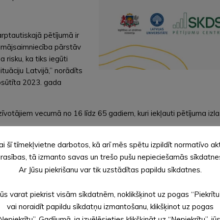
arptautiskajā pētījumā ir
sī mājsaimniecība pārstāv
risku, ka tiks iegūti
ituāciju Latvijā,” norādīts
osūtīta 2023. gada
īvotājiem vecumā no 16 līdz 65 gadiem, kuri iekļauti pētījuma izl
ai šī tīmekļvietne darbotos, kā arī mēs spētu izpildīt normatīvo ak
rsitātes diplomu, gan tie, kas izglītošanos pabeiguši zemākās pakāp
rasības, tā izmanto savas un trešo pušu nepieciešamās sīkdatne
Ar Jūsu piekrišanu var tik uzstādītas papildu sīkdatnes.
dalību, zvanot vai rakstot uz vēstulē norādīto kontaktinformāci
Jūs varat piekrist visām sīkdatnēm, noklikšķinot uz pogas “Piekrītu
jot dalībnieka atbildes, un uzdevumi, kurus dalībnieks veic patstā
vai noraidīt papildu sīkdatņu izmantošanu, klikšķinot uz pogas
Nepiekrītu”. Gadījumā, ja izvēlēsieties klikšķināt uz “Nepiekrītu”, jū