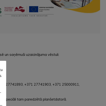
asē un saņēmuši uzaicinājuma vēstuli:
tu
ēs.
s.
ju: +371 27741893, +371 27741903, +371 25000911,
”
vīgi speciāli tam paredzētā planšetdatorā.
su