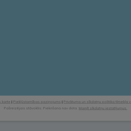
 karte
|
Piekļūstamības paziņojums
|
Privātuma un sīkdatņu politika tīmekļa 
Pašreizējais stāvoklis: Piekrišana nav dota.
Mainīt sīkdatņu iestatījumus.