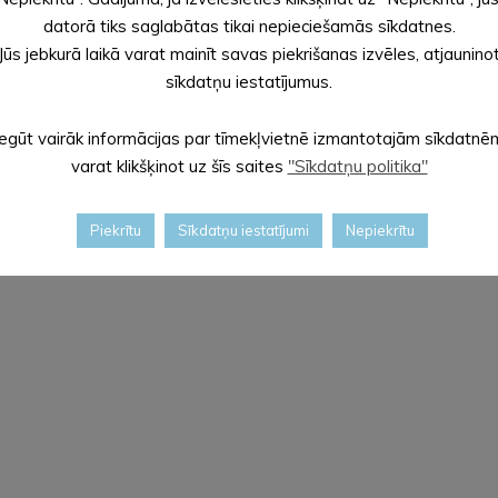
datorā tiks saglabātas tikai nepieciešamās sīkdatnes.
Jūs jebkurā laikā varat mainīt savas piekrišanas izvēles, atjaunino
sīkdatņu iestatījumus.
formācijas apstrādes jomās, tostarp lasītpratībā, rēķinātpratīb
rgū, parūpēties par sevi un saviem tuvajiem.
Iegūt vairāk informācijas par tīmekļvietnē izmantotajām sīkdatnē
varat klikšķinot uz šīs saites
"Sīkdatņu politika"
k nekā 40 pētījumā iesaistītajām valstīm varēs izstrādāt izglītī
Piekrītu
Sīkdatņu iestatījumi
Nepiekrītu
jektā Nr. 8.3.6.1/16/I/001 „Dalība starptautiskos izglītības pētī