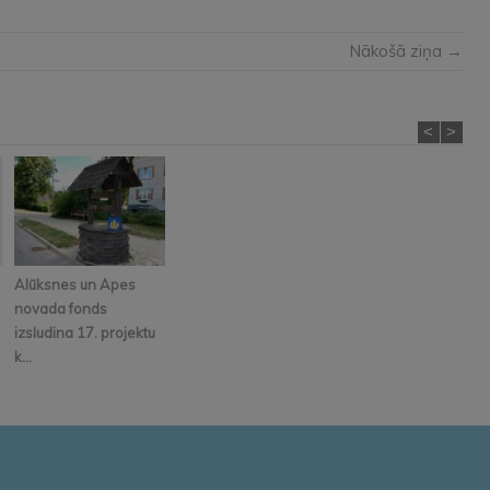
Nākošā ziņa →
<
>
Alūksnes un Apes
novada fonds
izsludina 17. projektu
k...