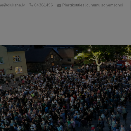
e@aluksne.lv
64381496
Pierakstīties jaunumu saņemšanai