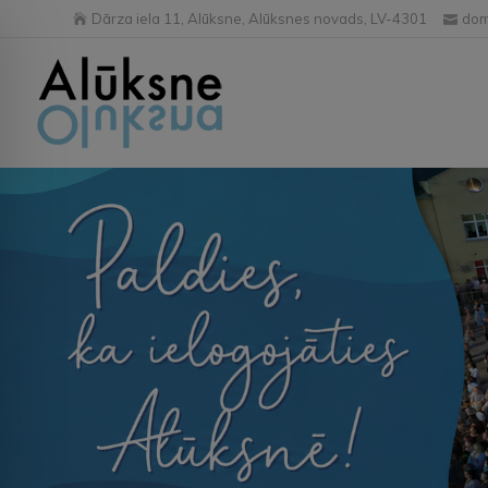
Dārza iela 11, Alūksne, Alūksnes novads, LV-4301
dom