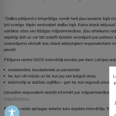
“Dalība pētījumā ir brīvprātīga, tomēr tieši jūsu iesaiste šajā st
ļoti svarīga, tāpēc neatsakiet dalību tajā. Katra izlasē iekļuvu
vairākas citas sev līdzīgas mājsaimniecības. Jūsu atteikums rada 
nepilnīgi dati un var tikt izdarīti kļūdaini secinājumi par patieso s
uzaicinājuma vēstulē, kas izlasē iekļautajiem respondentiem n
janvārī.
Pētījuma centra SKDS intervētāji ierodas pie tiem Latvijas iedz
nodarbinātie, bezdarbnieki un pensionāri,
tie, kuri vēl mācās un tie, kuri jau sen beiguši skolu,
L
iedzīvotāji ar dažādu izglītību – gan tie, kuri ieguvuši unive
p
Uzrunātie respondenti aicināti informēt par mājsaimniecības 
piaac@skds.lv
.
Pētījumu veido aptaujas anketa, kuru aizpilda intervētājs, fiksē
“