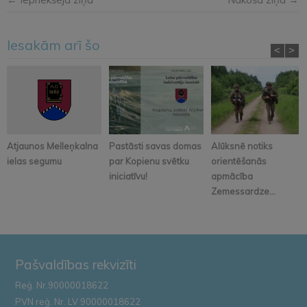
Iesakām arī šo
<
>
Atjaunos Melleņkalna
Pastāsti savas domas
Alūksnē notiks
ielas segumu
par Kopienu svētku
orientēšanās
iniciatīvu!
apmācība
Zemessardze...
Pašvaldības rekvizīti
Reģ. Nr.90000018622
PVN reģ. Nr. LV 90000018622