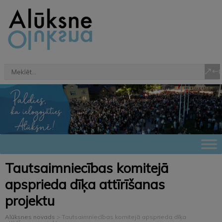
Tautsaimniecības komitejā
apsprieda dīķa attīrīšanas
projektu
Alūksnes novads
>
Tautsaimniecības komitejā apsprieda dīķa