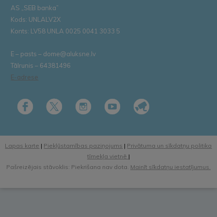
AS „SEB banka”
Kods: UNLALV2X
Konts: LV58 UNLA 0025 0041 3033 5
E – pasts – dome@aluksne.lv
Tālrunis – 64381496
E-adrese
Lapas karte
|
Piekļūstamības paziņojums
|
Privātuma un sīkdatņu politika
tīmekļa vietnē
|
Pašreizējais stāvoklis: Piekrišana nav dota.
Mainīt sīkdatņu iestatījumus.