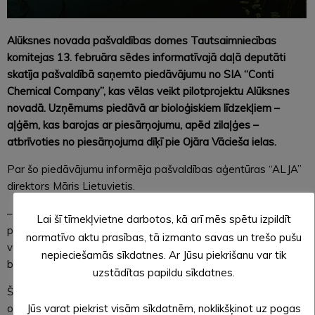
Alūksnes novada pašvaldības domes Tautsaimniecības
komitejas 13. februāra sēdes informatīvajā daļā deputāti
skatīja pašvaldībā saņemto piedāvājumu no SIA “Conti
Chemical Company”, kas vēlas veikt pilotprojektu Alūksnes
novadā. Uzņēmums piedāvā ar bioloģiskiem līdzekļiem –
aļģēm, kas barojas ar piesārņojumu, apēd zilaļģes –
atbrīvoties no piesārņojuma dīķī pie Ojāra Vācieša ielas.
Par šo piedāvājumu informēja pašvaldības aģentūras “ALJA”
direktors Māris Lietuvietis.
– Apzinoties, ka dīķis gadu laikā ir uzkrājis ievērojamu
Lai šī tīmekļvietne darbotos, kā arī mēs spētu izpildīt
piesārņojuma daļu no pilsētas notekūdeņiem, ir nepieciešams
normatīvo aktu prasības, tā izmanto savas un trešo pušu
vērst uzmanību tā attīrīšanai un piesārņojuma novēršanai un
nepieciešamās sīkdatnes. Ar Jūsu piekrišanu var tik
būtiski uzsvērt, ka tā notece ir uz Alūksnes ezeru.
uzstādītas papildu sīkdatnes.
Šī tehnoloģija, ko piedāvā kompānija, ir aļģes, kas ir bioloģisks
organisms, kurš jau tiek izmantots akvakultūrā kā zivju
Jūs varat piekrist visām sīkdatnēm, noklikšķinot uz pogas