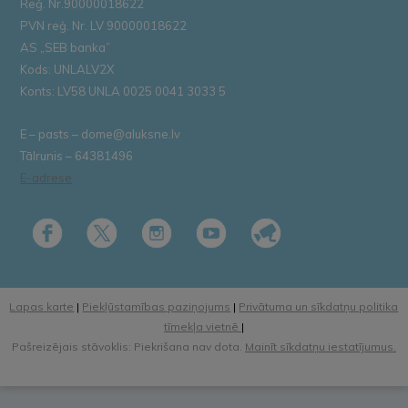
Reģ. Nr.90000018622
PVN reģ. Nr. LV 90000018622
AS „SEB banka”
Kods: UNLALV2X
Konts: LV58 UNLA 0025 0041 3033 5
E – pasts – dome@aluksne.lv
Tālrunis – 64381496
E-adrese
Lapas karte
|
Piekļūstamības paziņojums
|
Privātuma un sīkdatņu politika
tīmekļa vietnē
|
Pašreizējais stāvoklis: Piekrišana nav dota.
Mainīt sīkdatņu iestatījumus.