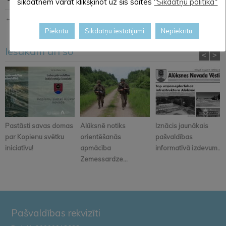
sīkdatnēm varat klikšķinot uz šīs saites
"Sīkdatņu politika"
← Iepriekšējā ziņa
Nākošā ziņa →
Piekrītu
Sīkdatņu iestatījumi
Nepiekrītu
Iesakām arī šo
<
>
Pastāsti savas domas
Alūksnē notiks
Iznācis jaunākais
par Kopienu svētku
orientēšanās
pašvaldības
iniciatīvu!
apmācība
informatīvā izdevum...
Zemessardze...
Pašvaldības rekvizīti