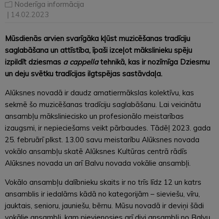
Noderīga informācija
| 14.02.2023
Mūsdienās arvien svarīgāka kļūst muzicēšanas tradīciju
saglabāšana un attīstība, īpaši izceļot mākslinieku spēju
izpildīt dziesmas
a cappella
tehnikā, kas
ir nozīmīga Dziesmu
un deju svētku tradīcijas ilgtspējas sastāvdaļa.
Alūksnes novadā ir daudz amatiermākslas kolektīvu, kas
sekmē šo muzicēšanas tradīciju saglabāšanu. Lai veicinātu
ansambļu māksliniecisko un profesionālo meistarības
izaugsmi, ir nepieciešams veikt pārbaudes. Tādēļ 2023. gada
25. februārī plkst. 13.00 savu meistarību Alūksnes novada
vokālo ansambļu skatē Alūksnes Kultūras centrā rādīs
Alūksnes novada un arī Balvu novada vokālie ansambļi.
Vokālo ansambļu dalībnieku skaits ir no trīs līdz 12 un katrs
ansamblis ir iedalāms kādā no kategorijām – sieviešu, vīru,
jauktais, senioru, jauniešu, bērnu. Mūsu novadā ir deviņi šādi
vokālie ansambļi, kam pievienosies arī divi ansambļi no Balvu