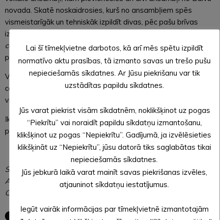
novada. Skatē noskaidrosies, kurš no ansambļiem spēs
vismeistarīgāk un tehniskāk izpildīt divas, pēc pašu brīvas
izvēles atlasītas dziesmas. Vienai no šīm dziesmām jābūt
a
cappella
izpildījumā un otra dziesma var tikt izpildīta ar
Lai šī tīmekļvietne darbotos, kā arī mēs spētu izpildīt
pavadījumu.
normatīvo aktu prasības, tā izmanto savas un trešo pušu
nepieciešamās sīkdatnes. Ar Jūsu piekrišanu var tik
Vokālo ansambļu skates rīkotājs ir Alūksnes novada Kultūras
uzstādītas papildu sīkdatnes.
centrs sadarbībā ar Alūksnes, Gulbenes un Balvu koru apriņķa
virsdiriģentu Uldi Kokaru.
Jūs varat piekrist visām sīkdatnēm, noklikšķinot uz pogas
Ikviens interesents aicināts nākt izbaudīt muzikālos
“Piekrītu” vai noraidīt papildu sīkdatņu izmantošanu,
priekšnesumus. Ieeja skatē brīva.
klikšķinot uz pogas “Nepiekrītu”. Gadījumā, ja izvēlēsieties
klikšķināt uz “Nepiekrītu”, jūsu datorā tiks saglabātas tikai
nepieciešamās sīkdatnes.
Sagatavoja: Monta MELZOBA,
Jūs jebkurā laikā varat mainīt savas piekrišanas izvēles,
Alūksnes novada pašvaldības
atjauninot sīkdatņu iestatījumus.
Centrālās administrācijas sabiedrisko attiecību speciāliste
Iegūt vairāk informācijas par tīmekļvietnē izmantotajām