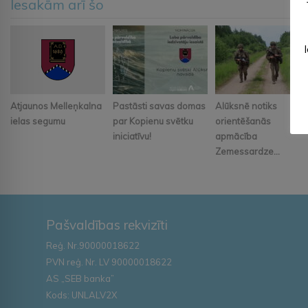
Iesakām arī šo
Atjaunos Melleņkalna
Pastāsti savas domas
Alūksnē notiks
ielas segumu
par Kopienu svētku
orientēšanās
iniciatīvu!
apmācība
Zemessardze...
Pašvaldības rekvizīti
Reģ. Nr.90000018622
PVN reģ. Nr. LV 90000018622
AS „SEB banka”
Kods: UNLALV2X