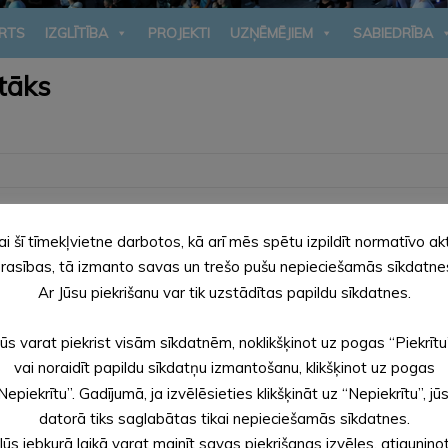
RTS
IZGLĪTĪBA
PROJEKTI
UZŅĒMĒJIEM
SABIEDRĪBA
ētāks
ā kurināmā cenu samazinājumu, ar 2023. gada 1. jūniju siltumenerģ
ai šī tīmekļvietne darbotos, kā arī mēs spētu izpildīt normatīvo ak
īdzšinējo 88,36 EUR/MWh vietā. Tarifa samazinājums ir par 7,72 
rasības, tā izmanto savas un trešo pušu nepieciešamās sīkdatne
Ar Jūsu piekrišanu var tik uzstādītas papildu sīkdatnes.
Jūs varat piekrist visām sīkdatnēm, noklikšķinot uz pogas “Piekrītu
vai noraidīt papildu sīkdatņu izmantošanu, klikšķinot uz pogas
Nepiekrītu”. Gadījumā, ja izvēlēsieties klikšķināt uz “Nepiekrītu”, jū
datorā tiks saglabātas tikai nepieciešamās sīkdatnes.
Jūs jebkurā laikā varat mainīt savas piekrišanas izvēles, atjaunino