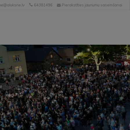
e@aluksne.lv
64381496
Pierakstīties jaunumu saņemšanai