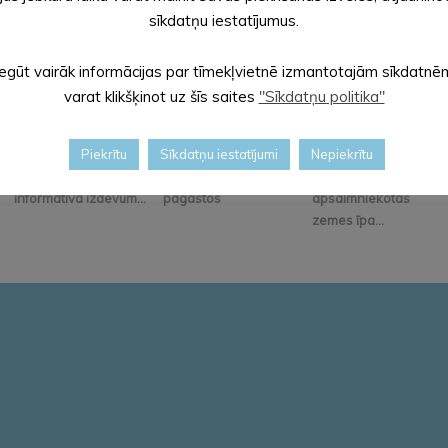
sīkdatņu iestatījumus.
Iegūt vairāk informācijas par tīmekļvietnē izmantotajām sīkdatnē
varat klikšķinot uz šīs saites
"Sīkdatņu politika"
Iznācis jaunākais
Iedzīvotāju
Alūksnes novadā
Piekrītu
Sīkdatņu iestatījumi
Nepiekrītu
pašvaldības
pieņemšanas
bioloģiski
informatīvā izdevum...
pagastos
apsaimniekotas
zemes īpa...