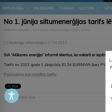
PAŠVALDĪBA
KALENDĀRS
TŪRISMS
KULTŪRA
SPO
No 1. jūnija siltumenerģijas tarifs l
Alūksnes novads
>
No 1. jūnija siltumenerģijas tarifs lētāks
Noderīga informācija
| 27.04.2023
SIA “Alūksnes enerģija” informē klientus, ka sakarā ar iepērkam
L
Tarifs no 2023. gada 1. jūnija būs 81,54 EUR/MWh (bez PVN) l
p
Paziņojums par noteikto tarifu
← Iepriekšējā ziņa
“