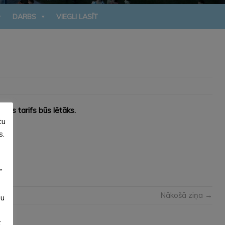
DARBS
VIEGLI LASĪT
ijas tarifs būs lētāks.
tu
%.
s.
”
Nākošā ziņa →
su
t