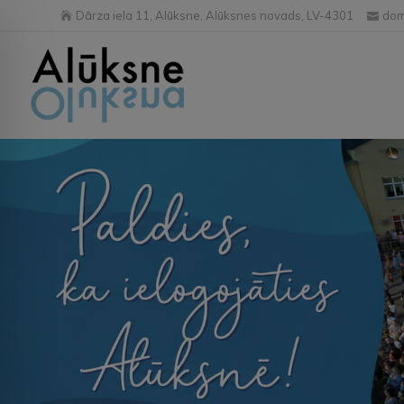
Dārza iela 11, Alūksne, Alūksnes novads, LV-4301
dom