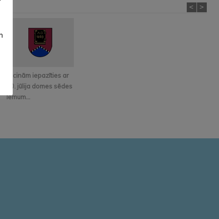
<
>
m
Aicinām iepazīties ar
30. jūlija domes sēdes
lēmum...