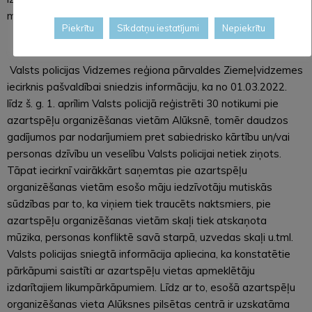
materiālo labklājību, apdraudēt bērna veselību un dzīvību.
Piekrītu
Sīkdatņu iestatījumi
Nepiekrītu
Valsts policijas Vidzemes reģiona pārvaldes Ziemeļvidzemes
iecirknis pašvaldībai sniedzis informāciju, ka no 01.03.2022.
līdz š. g. 1. aprīlim Valsts policijā reģistrēti 30 notikumi pie
azartspēļu organizēšanas vietām Alūksnē, tomēr daudzos
gadījumos par nodarījumiem pret sabiedrisko kārtību un/vai
personas dzīvību un veselību Valsts policijai netiek ziņots.
Tāpat iecirknī vairākkārt saņemtas pie azartspēļu
organizēšanas vietām esošo māju iedzīvotāju mutiskās
sūdzības par to, ka viņiem tiek traucēts naktsmiers, pie
azartspēļu organizēšanas vietām skaļi tiek atskaņota
mūzika, personas konfliktē savā starpā, uzvedas skaļi u.tml.
Valsts policijas sniegtā informācija apliecina, ka konstatētie
pārkāpumi saistīti ar azartspēļu vietas apmeklētāju
izdarītajiem likumpārkāpumiem. Līdz ar to, esošā azartspēļu
organizēšanas vieta Alūksnes pilsētas centrā ir uzskatāma