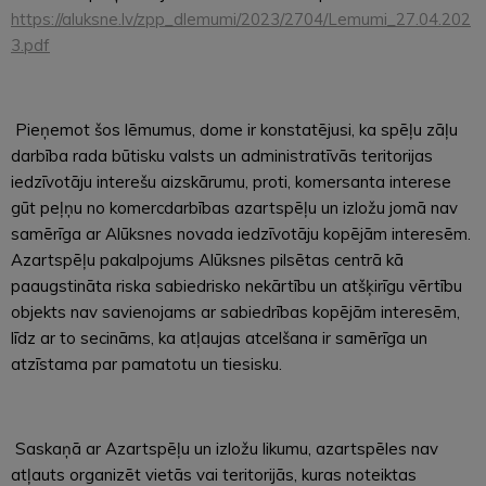
https://aluksne.lv/zpp_dlemumi/2023/2704/Lemumi_27.04.202
3.pdf
Pieņemot šos lēmumus, dome ir konstatējusi, ka spēļu zāļu
darbība rada būtisku valsts un administratīvās teritorijas
iedzīvotāju interešu aizskārumu, proti, komersanta interese
gūt peļņu no komercdarbības azartspēļu un izložu jomā nav
samērīga ar Alūksnes novada iedzīvotāju kopējām interesēm.
Azartspēļu pakalpojums Alūksnes pilsētas centrā kā
paaugstināta riska sabiedrisko nekārtību un atšķirīgu vērtību
objekts nav savienojams ar sabiedrības kopējām interesēm,
līdz ar to secināms, ka atļaujas atcelšana ir samērīga un
atzīstama par pamatotu un tiesisku.
Saskaņā ar Azartspēļu un izložu likumu, azartspēles nav
atļauts organizēt vietās vai teritorijās, kuras noteiktas