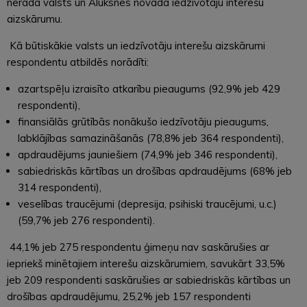
nerada valsts un Alūksnes novada iedzīvotāju interešu
aizskārumu.
Kā būtiskākie valsts un iedzīvotāju interešu aizskārumi
respondentu atbildēs norādīti:
azartspēļu izraisīto atkarību pieaugums (92,9% jeb 429
respondenti),
finansiālās grūtībās nonākušo iedzīvotāju pieaugums,
labklājības samazināšanās (78,8% jeb 364 respondenti),
apdraudējums jauniešiem (74,9% jeb 346 respondenti),
sabiedriskās kārtības un drošības apdraudējums (68% jeb
314 respondenti),
veselības traucējumi (depresija, psihiski traucējumi, u.c.)
(59,7% jeb 276 respondenti).
44,1% jeb 275 respondentu ģimeņu nav saskārušies ar
iepriekš minētajiem interešu aizskārumiem, savukārt 33,5%
jeb 209 respondenti saskārušies ar sabiedriskās kārtības un
drošības apdraudējumu, 25,2% jeb 157 respondenti