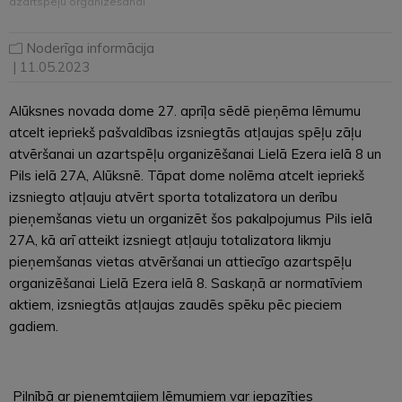
azartspēļu organizēšanai
Noderīga informācija
| 11.05.2023
Alūksnes novada dome 27. aprīļa sēdē pieņēma lēmumu
atcelt iepriekš pašvaldības izsniegtās atļaujas spēļu zāļu
atvēršanai un azartspēļu organizēšanai Lielā Ezera ielā 8 un
Pils ielā 27A, Alūksnē. Tāpat dome nolēma atcelt iepriekš
izsniegto atļauju atvērt sporta totalizatora un derību
pieņemšanas vietu un organizēt šos pakalpojumus Pils ielā
27A, kā arī atteikt izsniegt atļauju totalizatora likmju
pieņemšanas vietas atvēršanai un attiecīgo azartspēļu
organizēšanai Lielā Ezera ielā 8. Saskaņā ar normatīviem
aktiem, izsniegtās atļaujas zaudēs spēku pēc pieciem
gadiem.
Pilnībā ar pieņemtajiem lēmumiem var iepazīties