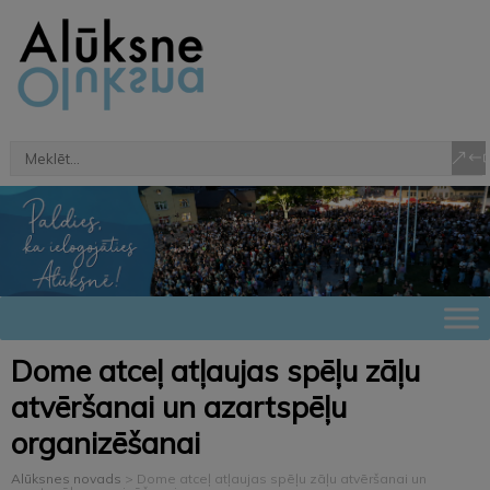
Dome atceļ atļaujas spēļu zāļu
atvēršanai un azartspēļu
organizēšanai
Alūksnes novads
>
Dome atceļ atļaujas spēļu zāļu atvēršanai un