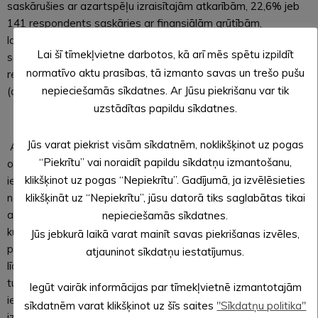
saskārušies ar azartspēļu izraisītajām atkarībām, 22,6% jeb
141 respondents saskāries ar finansiālām grūtībām,
labklājības mazināšanos, 20,4% jeb 127 respondenti
Lai šī tīmekļvietne darbotos, kā arī mēs spētu izpildīt
saskārušies ar apdraudējumu jauniešiem un 13,2% jeb 82
normatīvo aktu prasības, tā izmanto savas un trešo pušu
respondenti saskārušies ar veselības traucējumiem
nepieciešamās sīkdatnes. Ar Jūsu piekrišanu var tik
(depresija, psihiski traucējumi, u.c.).
uzstādītas papildu sīkdatnes.
Jūs varat piekrist visām sīkdatnēm, noklikšķinot uz pogas
Alūksnes novada bāriņtiesas ieskatā azartspēļu
“Piekrītu” vai noraidīt papildu sīkdatņu izmantošanu,
organizēšana Alūksnes pilsētā rada būtisku novada
klikšķinot uz pogas “Nepiekrītu”. Gadījumā, ja izvēlēsieties
iedzīvotāju, īpaši bērnu, interešu aizskārumu. Bāriņtiesa
norāda, ka atkarību izraisošo vielu lietošana un procesu
klikšķināt uz “Nepiekrītu”, jūsu datorā tiks saglabātas tikai
atkarību izraisošo darbību veikšana ir viens no riska faktoriem,
nepieciešamās sīkdatnes.
kurš būtiski ietekmē vecāku pienākumu pildīšanu un liedz
Jūs jebkurā laikā varat mainīt savas piekrišanas izvēles,
pilnvērtīgi pildīt vecāka lomu. Vecāka atkarība rada augstu
atjauninot sīkdatņu iestatījumus.
līdzatkarības risku azartspēļu atkarības veidošanai bērna
turpmākās dzīves laikā, un ilgtermiņā var atstāt spēcīgu
Iegūt vairāk informācijas par tīmekļvietnē izmantotajām
ietekmi uz bērna emocionālo attīstību un morālo vērtību
sīkdatnēm varat klikšķinot uz šīs saites
"Sīkdatņu politika"
izpratni. Vecāku azartspēļu atkarība var ietekmēt ģimenes