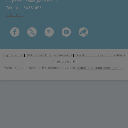
E – pasts – dome@aluksne.lv
Tālrunis – 64381496
E-adrese
Lapas karte
|
Piekļūstamības paziņojums
|
Privātuma un sīkdatņu politika
tīmekļa vietnē
|
Pašreizējais stāvoklis: Piekrišana nav dota.
Mainīt sīkdatņu iestatījumus.