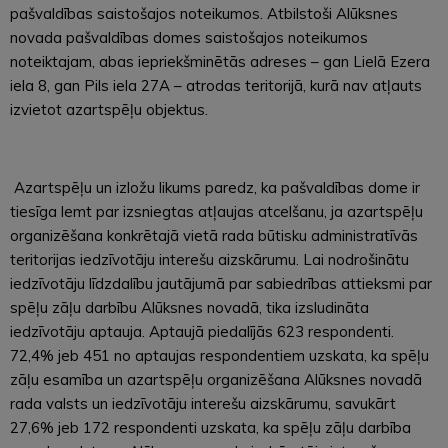
pašvaldības saistošajos noteikumos. Atbilstoši Alūksnes
novada pašvaldības domes saistošajos noteikumos
noteiktajam, abas iepriekšminētās adreses – gan Lielā Ezera
iela 8, gan Pils iela 27A – atrodas teritorijā, kurā nav atļauts
izvietot azartspēļu objektus.
Azartspēļu un izložu likums paredz, ka pašvaldības dome ir
tiesīga lemt par izsniegtas atļaujas atcelšanu, ja azartspēļu
organizēšana konkrētajā vietā rada būtisku administratīvās
teritorijas iedzīvotāju interešu aizskārumu. Lai nodrošinātu
iedzīvotāju līdzdalību jautājumā par sabiedrības attieksmi par
spēļu zāļu darbību Alūksnes novadā, tika izsludināta
iedzīvotāju aptauja. Aptaujā piedalījās 623 respondenti.
72,4% jeb 451 no aptaujas respondentiem uzskata, ka spēļu
zāļu esamība un azartspēļu organizēšana Alūksnes novadā
rada valsts un iedzīvotāju interešu aizskārumu, savukārt
27,6% jeb 172 respondenti uzskata, ka spēļu zāļu darbība