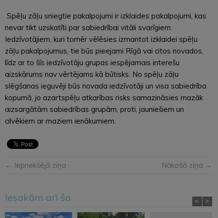
Spēļu zāļu sniegtie pakalpojumi ir izklaides pakalpojumi, kas
nevar tikt uzskatīti par sabiedrībai vitāli svarīgiem.
Iedzīvotājiem, kuri tomēr vēlēsies izmantot izklaidei spēļu
zāļu pakalpojumus, tie būs pieejami Rīgā vai citos novados,
līdz ar to šīs iedzīvotāju grupas iespējamais interešu
aizskārums nav vērtējams kā būtisks. No spēļu zāļu
slēgšanas ieguvēji būs novada iedzīvotāji un visa sabiedrība
kopumā, jo azartspēļu atkarības risks samazināsies mazāk
aizsargātām sabiedrības grupām, proti, jauniešiem un
cilvēkiem ar maziem ienākumiem.
← Iepriekšējā ziņa
Nākošā ziņa →
Iesakām arī šo
<
>