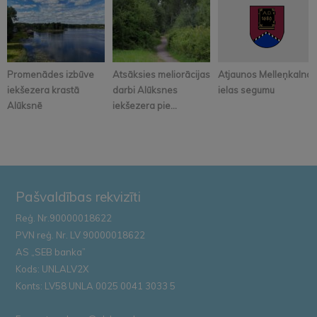
Promenādes izbūve
Atsāksies meliorācijas
Atjaunos Melleņkalna
iekšezera krastā
darbi Alūksnes
ielas segumu
Alūksnē
iekšezera pie...
Pašvaldības rekvizīti
Reģ. Nr.90000018622
PVN reģ. Nr. LV 90000018622
AS „SEB banka”
Kods: UNLALV2X
Konts: LV58 UNLA 0025 0041 3033 5