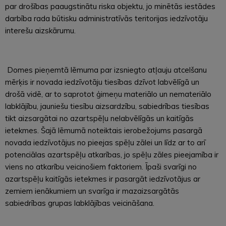
par drošības paaugstinātu riska objektu, jo minētās iestādes
darbība rada būtisku administratīvās teritorijas iedzīvotāju
interešu aizskārumu.
Domes pieņemtā lēmuma par izsniegto atļauju atcelšanu
mērķis ir novada iedzīvotāju tiesības dzīvot labvēlīgā un
drošā vidē, ar to saprotot ģimeņu materiālo un nemateriālo
labklājību, jauniešu tiesību aizsardzību, sabiedrības tiesības
tikt aizsargātai no azartspēļu nelabvēlīgās un kaitīgās
ietekmes. Šajā lēmumā noteiktais ierobežojums pasargā
novada iedzīvotājus no pieejas spēļu zālei un līdz ar to arī
potenciālas azartspēļu atkarības, jo spēļu zāles pieejamība ir
viens no atkarību veicinošiem faktoriem. Īpaši svarīgi no
azartspēļu kaitīgās ietekmes ir pasargāt iedzīvotājus ar
zemiem ienākumiem un svarīga ir mazaizsargātās
sabiedrības grupas labklājības veicināšana.