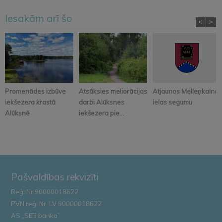
Iesakām arī šo
<
>
Promenādes izbūve
Atsāksies meliorācijas
Atjaunos Melleņkalna
iekšezera krastā
darbi Alūksnes
ielas segumu
Alūksnē
iekšezera pie...
Pašvaldības rekvizīti
Reģ. Nr.90000018622
PVN reģ. Nr. LV 90000018622
AS „SEB banka”