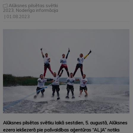
Alūksnes pilsētas svētki
2023
,
Noderīga informācija
| 01.08.2023
Alūksnes pilsētas svētku laikā sestdien, 5. augustā, Alūksnes
ezera iekšezerā pie pašvaldības aģentūras “ALJA” notiks