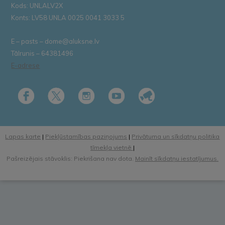
Kods: UNLALV2X
Konts: LV58 UNLA 0025 0041 3033 5
E – pasts – dome@aluksne.lv
Tālrunis – 64381496
E-adrese
Lapas karte
|
Piekļūstamības paziņojums
|
Privātuma un sīkdatņu politika
tīmekļa vietnē
|
Pašreizējais stāvoklis: Piekrišana nav dota.
Mainīt sīkdatņu iestatījumus.