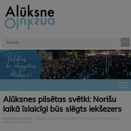
Alūksnes pilsētas svētki: Norišu
laikā īslaicīgi būs slēgts iekšezers
Alūksnes novads
>
Alūksnes pilsētas svētki: Norišu laikā īslaicīgi būs
slēgts iekšezers