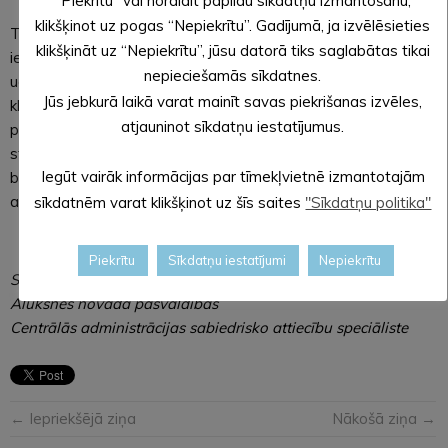
“Piekrītu” vai noraidīt papildu sīkdatņu izmantošanu,
klikšķinot uz pogas “Nepiekrītu”. Gadījumā, ja izvēlēsieties
Turpat iekšezerā pie PA “ALJA” ēkas būs vērojami arī
klikšķināt uz “Nepiekrītu”, jūsu datorā tiks saglabātas tikai
iespaidīgi un elpu aizraujoši Jūrmalas sporta kluba “Partizāņu
nepieciešamās sīkdatnes.
ugunskurs” ūdens akrobātikas paraugdemonstrējumi. Sporta
Jūs jebkurā laikā varat mainīt savas piekrišanas izvēles,
klubs darbojas kopš 2002. gada un ar saviem
atjauninot sīkdatņu iestatījumus.
priekšnesumiem viņi bijuši daudzu pilsētu svētku dalībnieki,
starp citu, pirmoreiz – tieši Alūksnē, 2011. gadā! Līdz ar to šī
Iegūt vairāk informācijas par tīmekļvietnē izmantotajām
būs skaista atkalsatikšanās alūksniešiem ar ūdens
akrobātiem no Jūrmalas. Aicinām skatītājus!
sīkdatnēm varat klikšķinot uz šīs saites
"Sīkdatņu politika"
Piekrītu
Sīkdatņu iestatījumi
Nepiekrītu
SAGATAVOJA: Evita APLOKA,
Alūksnes novada pašvaldības
Centrālās administrācijas sabiedrisko attiecību speciāliste
← Iepriekšējā ziņa
Nākošā ziņa →