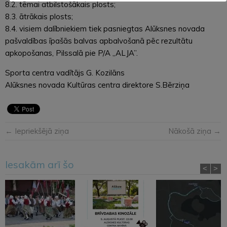
8.2. tēmai atbilstošākais plosts;
8.3. ātrākais plosts;
8.4. visiem dalībniekiem tiek pasniegtas Alūksnes novada
pašvaldības īpašās balvas apbalvošanā pēc rezultātu
apkopošanas, Pilssalā pie P/A „ALJA”.
Sporta centra vadītājs G. Kozilāns
Alūksnes novada Kultūras centra direktore S.Bērziņa
← Iepriekšējā ziņa
Nākošā ziņa →
Iesakām arī šo
<
>