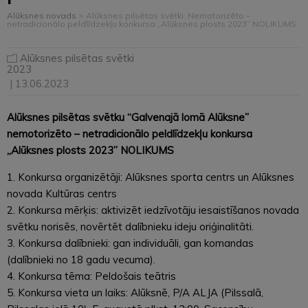
Alūksnes novads
>
Alūksnes pilsētas svētki: Nemotorizēto –
netradicionālo peldlīdzekļu konkursa „Alūksnes plosts 2023” NOLIKUMS
Alūksnes pilsētas svētki
2023
| 13.06.2023
Alūksnes pilsētas svētku “Galvenajā lomā Alūksne”
nemotorizēto – netradicionālo peldlīdzekļu konkursa
„Alūksnes plosts 2023” NOLIKUMS
1. Konkursa organizētāji: Alūksnes sporta centrs un Alūksnes
novada Kultūras centrs
2. Konkursa mērķis: aktivizēt iedzīvotāju iesaistīšanos novada
svētku norisēs, novērtēt dalībnieku ideju oriģinalitāti.
3. Konkursa dalībnieki: gan individuāli, gan komandas
(dalībnieki no 18 gadu vecuma).
4. Konkursa tēma: Peldošais teātris
5. Konkursa vieta un laiks: Alūksnē, P/A ALJA (Pilssalā,