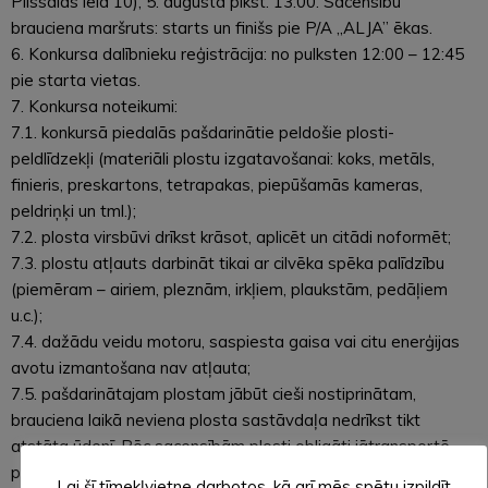
Pilssalas ielā 10), 5. augustā plkst. 13:00. Sacensību
brauciena maršruts: starts un finišs pie P/A „ALJA” ēkas.
6. Konkursa dalībnieku reģistrācija: no pulksten 12:00 – 12:45
pie starta vietas.
7. Konkursa noteikumi:
7.1. konkursā piedalās pašdarinātie peldošie plosti-
peldlīdzekļi (materiāli plostu izgatavošanai: koks, metāls,
finieris, preskartons, tetrapakas, piepūšamās kameras,
peldriņķi un tml.);
7.2. plosta virsbūvi drīkst krāsot, aplicēt un citādi noformēt;
7.3. plostu atļauts darbināt tikai ar cilvēka spēka palīdzību
(piemēram – airiem, pleznām, irkļiem, plaukstām, pedāļiem
u.c.);
7.4. dažādu veidu motoru, saspiesta gaisa vai citu enerģijas
avotu izmantošana nav atļauta;
7.5. pašdarinātajam plostam jābūt cieši nostiprinātam,
brauciena laikā neviena plosta sastāvdaļa nedrīkst tikt
atstāta ūdenī. Pēc sacensībām plosti obligāti jātransportē
projām no konkursa vietas;
Lai šī tīmekļvietne darbotos, kā arī mēs spētu izpildīt