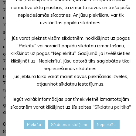
7.6. dalībniekiem jābūt klāt apbalvošanas ceremonijā;
normatīvo aktu prasības, tā izmanto savas un trešo pušu
7.7. uzvarētāju nosaka žūrija. Žūrijas lēmums ir galīgs un
nepieciešamās sīkdatnes. Ar Jūsu piekrišanu var tik
nepārsūdzams;
uzstādītas papildu sīkdatnes.
7.8. piedalīties drīkst tikai tie plosti, kuri veikuši reģistrāciju šīm
sacensībām, cilvēku skaits uz plosta nav ierobežots;
Jūs varat piekrist visām sīkdatnēm, noklikšķinot uz pogas
7.9. katram uz plosta esošajam cilvēkam obligāti jābūt
“Piekrītu” vai noraidīt papildu sīkdatņu izmantošanu,
uzvilktai glābšanas vestei (iepriekš pieteiktas vestes
klikšķinot uz pogas “Nepiekrītu”. Gadījumā, ja izvēlēsieties
organizators nodrošina);
klikšķināt uz “Nepiekrītu”, jūsu datorā tiks saglabātas tikai
7.10. pirms sacensībām brauciena dalībniekiem jāiepazīstas
ar drošības instrukciju un jāparakstās
nepieciešamās sīkdatnes.
par tās ievērošanu;
Jūs jebkurā laikā varat mainīt savas piekrišanas izvēles,
7.11. ja drošības noteikumi tiek pārkāpti, organizatoram ir
atjauninot sīkdatņu iestatījumus.
tiesības pārtraukt sacensības vai diskvalificēt tās dalībnieku;
7.12. pieteikšanās konkursam un vestēm:
Iegūt vairāk informācijas par tīmekļvietnē izmantotajām
guntis.kozilans@aluksne.lv vai 25663337 līdz 2023. gada 1.
sīkdatnēm varat klikšķinot uz šīs saites
"Sīkdatņu politika"
augustam.
8. Apbalvojumu kategorijas:
Piekrītu
Sīkdatņu iestatījumi
Nepiekrītu
8.1. oriģinālākais plosts;