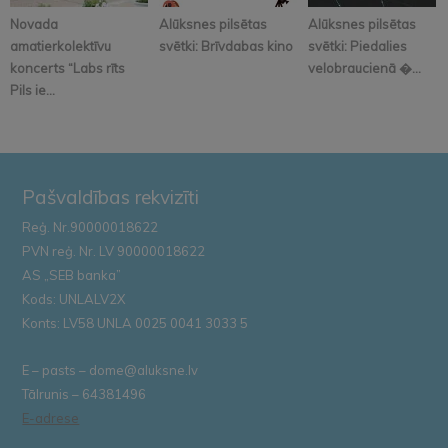
Novada
Alūksnes pilsētas
Alūksnes pilsētas
amatierkolektīvu
svētki: Brīvdabas kino
svētki: Piedalies
koncerts “Labs rīts
velobraucienā �...
Pils ie...
Pašvaldības rekvizīti
Reģ. Nr.90000018622
PVN reģ. Nr. LV 90000018622
AS „SEB banka”
Kods: UNLALV2X
Konts: LV58 UNLA 0025 0041 3033 5
E – pasts – dome@aluksne.lv
Tālrunis – 64381496
E-adrese