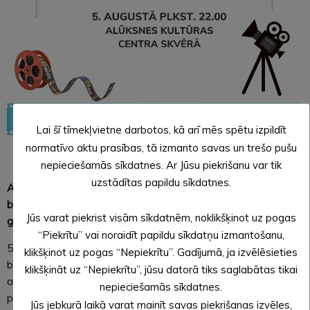
Lai šī tīmekļvietne darbotos, kā arī mēs spētu izpildīt
normatīvo aktu prasības, tā izmanto savas un trešo pušu
nepieciešamās sīkdatnes. Ar Jūsu piekrišanu var tik
uzstādītas papildu sīkdatnes.
Atbilstoši svētku tematikai – kino, šogad pilsētas svētkos arī
baudīsim īstu brīvdabas kino, kur Alūksne tik tiešām būs
Jūs varat piekrist visām sīkdatnēm, noklikšķinot uz pogas
galvenajā lomā.
“Piekrītu” vai noraidīt papildu sīkdatņu izmantošanu,
5. augustā plkst. 22.00 Alūksnes Kultūras centra skvērā
klikšķinot uz pogas “Nepiekrītu”. Gadījumā, ja izvēlēsieties
brīvdabas kino, kur varēsim pakavēties 20 gadus vecās
klikšķināt uz “Nepiekrītu”, jūsu datorā tiks saglabātas tikai
atmiņās. Brīvdabas kinozālē vērosim kino par Alūksnes
nepieciešamās sīkdatnes.
pilsētas svētkiem no 2002. gada līdz pat 2014. gadam.
Jūs jebkurā laikā varat mainīt savas piekrišanas izvēles,