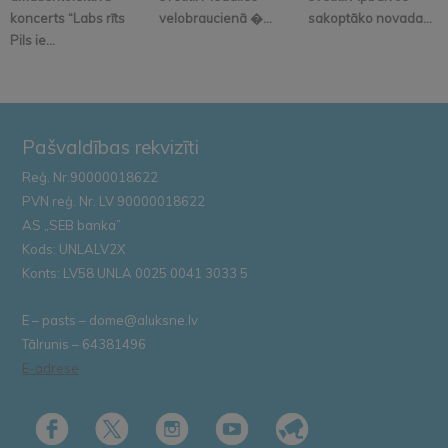
koncerts “Labs rīts
velobraucienā �...
sakoptāko novada...
Pils ie...
Pašvaldības rekvizīti
Reģ. Nr.90000018622
PVN reģ. Nr. LV 90000018622
AS „SEB banka”
Kods: UNLALV2X
Konts: LV58 UNLA 0025 0041 3033 5
E – pasts – dome@aluksne.lv
Tālrunis – 64381496
E-adrese