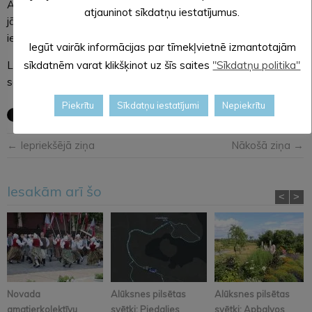
Apzinoties, kā pilsēta ir mainījusies pēdējo 5 gadu laikā, šim ir
atjauninot sīkdatņu iestatījumus.
jābūt patiesi interesanti paskatīties un salīdzināt, kā ir bijis
iepriekš un kā ir tagad.
Iegūt vairāk informācijas par tīmekļvietnē izmantotajām
Lai ērtāka un mājīgāka sajūta paņem līdzi arī kādu uzkodu un
sīkdatnēm varat klikšķinot uz šīs saites
"Sīkdatņu politika"
savu sedziņu.
Piekrītu
Sīkdatņu iestatījumi
Nepiekrītu
← Iepriekšējā ziņa
Nākošā ziņa →
Iesakām arī šo
<
>
Novada
Alūksnes pilsētas
Alūksnes pilsētas
amatierkolektīvu
svētki: Piedalies
svētki: Apbalvos