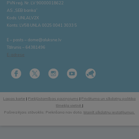
PVN reģ. Nr. LV 90000018622
AS „SEB banka”
Kods: UNLALV2X
Konts: LV58 UNLA 0025 0041 3033 5
E – pasts – dome@aluksne.lv
Tālrunis – 64381496
E-adrese
Lapas karte
|
Piekļūstamības paziņojums
|
Privātuma un sīkdatņu politika
tīmekļa vietnē
|
Pašreizējais stāvoklis: Piekrišana nav dota.
Mainīt sīkdatņu iestatījumus.