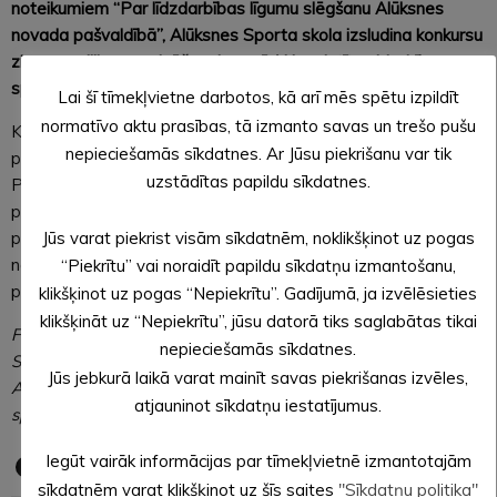
noteikumiem “Par līdzdarbības līgumu slēgšanu Alūksnes
novada pašvaldībā”, Alūksnes Sporta skola izsludina konkursu
ziemas rallija organizēšanai ar mērķi iesaistīt sabiedrību
sporta pasākumu norisē.
Lai šī tīmekļvietne darbotos, kā arī mēs spētu izpildīt
normatīvo aktu prasības, tā izmanto savas un trešo pušu
Konkursa nolikums un pieteikuma veidlapas pieejamas
nepieciešamās sīkdatnes. Ar Jūsu piekrišanu var tik
pašvaldības tīmekļvietnē
www.aluksne.lv
sadaļā “Konkursi”.
uzstādītas papildu sīkdatnes.
Pieteikumi projektu konkursam jāiesniedz elektroniski e-
pastā: albjss@aluksne.lv, parakstīti ar drošu elektronisko
Jūs varat piekrist visām sīkdatnēm, noklikšķinot uz pogas
parakstu. Pieteikumu jāiesniedz līdz 2023. gada 6.
novembrim (ieskaitot). Projektam paredzētos līdzekļus
“Piekrītu” vai noraidīt papildu sīkdatņu izmantošanu,
piešķir konkursa kārtībā.
klikšķinot uz pogas “Nepiekrītu”. Gadījumā, ja izvēlēsieties
klikšķināt uz “Nepiekrītu”, jūsu datorā tiks saglabātas tikai
FOTO: J. Asaris (2019. gads)
nepieciešamās sīkdatnes.
Sagatavoja: Sanita SPUDIŅA,
Jūs jebkurā laikā varat mainīt savas piekrišanas izvēles,
Alūksnes novada pašvaldības sabiedrisko attiecību
atjauninot sīkdatņu iestatījumus.
speciāliste
Iegūt vairāk informācijas par tīmekļvietnē izmantotajām
sīkdatnēm varat klikšķinot uz šīs saites
"Sīkdatņu politika"