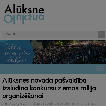
Alūksnes novada pašvaldība
izsludina konkursu ziemas rallija
organizēšanai
Alūksnes novads
>
Alūksnes novada pašvaldība izsludina konkursu