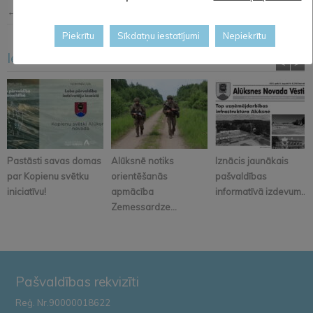
← Iepriekšējā ziņa
Nākošā ziņa →
Piekrītu
Sīkdatņu iestatījumi
Nepiekrītu
Iesakām arī šo
<
>
Pastāsti savas domas
Alūksnē notiks
Iznācis jaunākais
par Kopienu svētku
orientēšanās
pašvaldības
iniciatīvu!
apmācība
informatīvā izdevum...
Zemessardze...
Pašvaldības rekvizīti
Reģ. Nr.90000018622