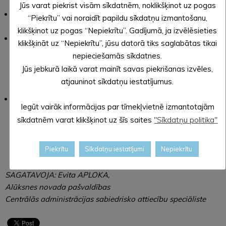
adresi portālā
latvija.gov.lv
,
Jūs varat piekrist visām sīkdatnēm, noklikšķinot uz pogas
nosūtot elektroniski parakstītu iesniegumu uz e-pasta
“Piekrītu” vai noraidīt papildu sīkdatņu izmantošanu,
adresi
priekslikumi@aluksne.lv
,
klikšķinot uz pogas “Nepiekrītu”. Gadījumā, ja izvēlēsieties
nogādājot pašvaldībā pašrocīgi parakstītu iesniegumu vai
klikšķināt uz “Nepiekrītu”, jūsu datorā tiks saglabātas tikai
aizpildot iesnieguma veidlapu Valsts un pašvaldības
nepieciešamās sīkdatnes.
vienotajos klientu apkalpošanas centros Alūksnes novada
Jūs jebkurā laikā varat mainīt savas piekrišanas izvēles,
pašvaldības administratīvajā ēkā Dārza ielā 11, Alūksnē,
atjauninot sīkdatņu iestatījumus.
Alūksnes novadā, vai pagastu bibliotēkās
to darba laikā
,
nosūtot pa pastu Alūksnes novada pašvaldībai, Dārza ielā
Iegūt vairāk informācijas par tīmekļvietnē izmantotajām
11, Alūksnē, Alūksnes novadā, LV-4301 (pasta zīmogam uz
sīkdatnēm varat klikšķinot uz šīs saites
"Sīkdatņu politika"
aploksnes jāsakrīt ar attiecīgo saistošo noteikumu projekta
viedokļu izteikšanai izsludinātā termiņa pēdējo dienu).
Piekrītu
Sīkdatņu iestatījumi
Nepiekrītu
SAGATAVOJA: Evita APLOKA,
Alūksnes novada pašvaldības
Centrālās administrācijas sabiedrisko attiecību speciāliste