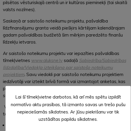
pilsētas vēsturiskajā centrā un ir kultūras pieminekļi (tai skaitā
valsts nozīmes).
Saskaņā ar saistošo noteikumu projektu, pašvaldība
līdzfinansējumu granta veidā piešķirs kārtējam kalendārajam
gadam pašvaldības budžetā šim mērķim paredzēto finanšu
līdzekļu ietvaros.
Ar saistošo noteikumu projektu var iepazīties pašvaldības
tīmekļvietnes
www.aluksne.lv
sadaļā
Sabiedrība/Sabiedrības
līdzdalība/Viedokļa izteikšana par saistošo noteikumu
projektiem
.
Savu viedokli par saistošo noteikumu projektiem
iedzīvotāji var izteikt brīvā formā vai izmantojot anketas, kas
pieejamas iepriekš minētajā tīmekļvietnes
www.aluksne.lv
sadaļā.
Lai šī tīmekļvietne darbotos, kā arī mēs spētu izpildīt
normatīvo aktu prasības, tā izmanto savas un trešo pušu
Viedokli par saistošo noteikumu projektiem izziņotajā
nepieciešamās sīkdatnes. Ar Jūsu piekrišanu var tik
termiņā var iesniegt kādā no šiem veidiem:
uzstādītas papildu sīkdatnes.
nosūtot kā elektronisku iesniegumu uz pašvaldības e-