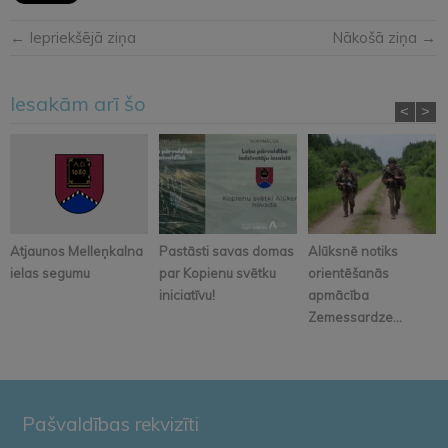
← Iepriekšējā ziņa
Nākošā ziņa →
Iesakām arī šo
<
>
Atjaunos Melleņkalna
Pastāsti savas domas
Alūksnē notiks
ielas segumu
par Kopienu svētku
orientēšanās
iniciatīvu!
apmācība
Zemessardze...
Pašvaldības rekvizīti