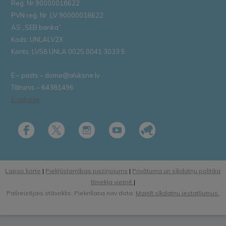
Reģ. Nr.90000018622
PVN reģ. Nr. LV 90000018622
AS „SEB banka”
Kods: UNLALV2X
Konts: LV58 UNLA 0025 0041 3033 5
E – pasts – dome@aluksne.lv
Tālrunis – 64381496
E-adrese
Lapas karte
|
Piekļūstamības paziņojums
|
Privātuma un sīkdatņu politika
tīmekļa vietnē
|
Pašreizējais stāvoklis: Piekrišana nav dota.
Mainīt sīkdatņu iestatījumus.