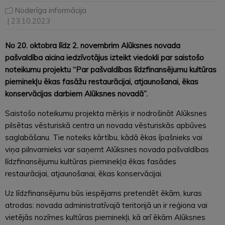
Noderīga informācija
| 23.10.2023
No 20. oktobra līdz 2. novembrim Alūksnes novada
pašvaldība aicina iedzīvotājus izteikt viedokli par saistošo
noteikumu projektu “
Par pašvaldības līdzfinansējumu kultūras
pieminekļu ēkas fasāžu restaurācijai, atjaunošanai, ēkas
konservācijas darbiem Alūksnes novadā”.
Saistošo noteikumu projekta mērķis ir nodrošināt Alūksnes
pilsētas vēsturiskā centra un novada vēsturiskās apbūves
saglabāšanu. Tie noteiks kārtību, kādā ēkas īpašnieks vai
viņa pilnvarnieks var saņemt Alūksnes novada pašvaldības
līdzfinansējumu kultūras pieminekļa ēkas fasādes
restaurācijai, atjaunošanai, ēkas konservācijai.
Uz līdzfinansējumu būs iespējams pretendēt ēkām, kuras
atrodas: novada administratīvajā teritorijā un ir reģiona vai
vietējās nozīmes kultūras pieminekļi, kā arī ēkām Alūksnes