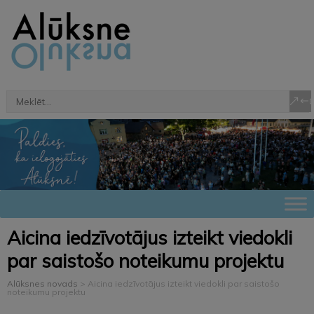
Aicina iedzīvotājus izteikt viedokli
par saistošo noteikumu projektu
Alūksnes novads
>
Aicina iedzīvotājus izteikt viedokli par saistošo
noteikumu projektu