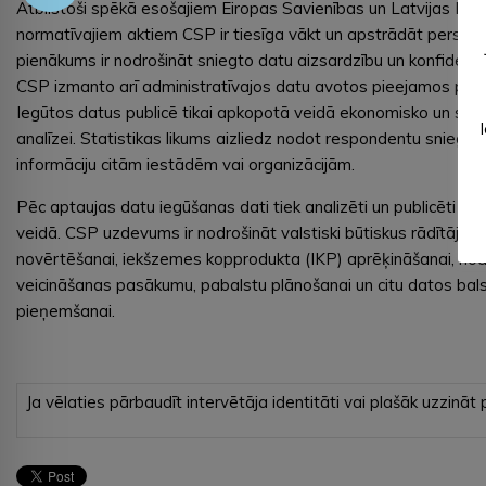
Atbilstoši spēkā esošajiem Eiropas Savienības un Latvijas Rep
normatīvajiem aktiem CSP ir tiesīga vākt un apstrādāt personu
pienākums ir nodrošināt sniegto datu aizsardzību un konfidencia
CSP izmanto arī administratīvajos datu avotos pieejamos per
Iegūtos datus publicē tikai apkopotā veidā ekonomisko un soci
analīzei. Statistikas likums aizliedz nodot respondentu sniegto 
informāciju citām iestādēm vai organizācijām.
Pēc aptaujas datu iegūšanas dati tiek analizēti un publicēti ti
veidā. CSP uzdevums ir nodrošināt valstiski būtiskus rādītājus 
novērtēšanai, iekšzemes kopprodukta (IKP) aprēķināšanai, nod
veicināšanas pasākumu, pabalstu plānošanai un citu datos bal
pieņemšanai.
Ja vēlaties pārbaudīt intervētāja identitāti vai plašāk uzzinā