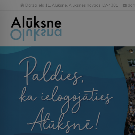
Dārza iela 11, Alūksne, Alūksnes novads, LV-4301
dom