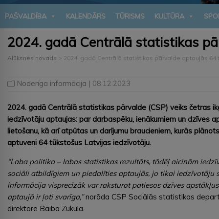
PAŠVALDĪBA
KALENDĀRS
TŪRISMS
KULTŪRA
SPO
2024. gadā Centrālā statistikas pā
Alūksnes novads
>
2024. gadā Centrālā statistikas pārvalde aptaujās 64 t
Noderīga informācija
| 08.12.2023
2024. gadā Centrālā statistikas pārvalde (CSP) veiks četras i
iedzīvotāju aptaujas: par darbaspēku, ienākumiem un dzīves a
lietošanu, kā arī atpūtas un darījumu braucieniem, kurās plānots
aptuveni 64 tūkstošus Latvijas iedzīvotāju.
“Laba politika – labas statistikas rezultāts, tādēļ aicinām iedzī
sociāli atbildīgiem un piedalīties aptaujās, jo tikai iedzīvotāju 
informācija visprecīzāk var raksturot patiesos dzīves apstākļus
aptaujā ir ļoti svarīga,”
norāda CSP Sociālās statistikas depa
direktore Baiba Zukula.