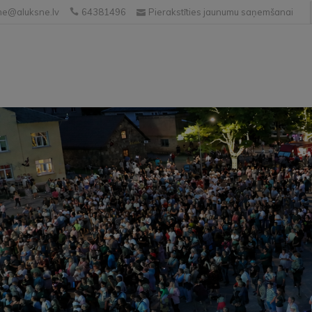
e@aluksne.lv
64381496
Pierakstīties jaunumu saņemšanai