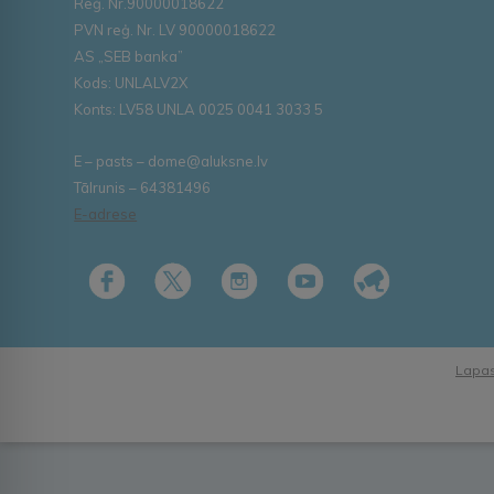
Reģ. Nr.90000018622
PVN reģ. Nr. LV 90000018622
AS „SEB banka”
Kods: UNLALV2X
Konts: LV58 UNLA 0025 0041 3033 5
E – pasts – dome@aluksne.lv
Tālrunis – 64381496
E-adrese
Lapas