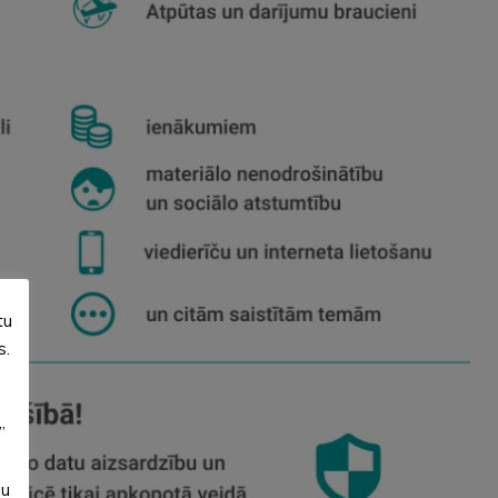
tu
s.
”
su