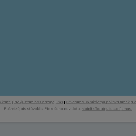
 karte
|
Piekļūstamības paziņojums
|
Privātuma un sīkdatņu politika tīmekļa 
Pašreizējais stāvoklis: Piekrišana nav dota.
Mainīt sīkdatņu iestatījumus.