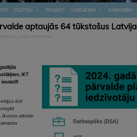
RTS
IZGLĪTĪBA
PROJEKTI
UZŅĒMĒJIEM
SABIEDRĪBA
rvalde aptaujās 64 tūkstošus Latvija
ūkstošus Latvijas iedzīvotāju
kgadējās
pstākļiem, IKT
 iesaistīt
votājus būt
sniegtā
.
Ikviena atbilde
rtamenta