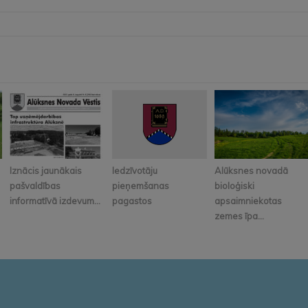
Iznācis jaunākais
Iedzīvotāju
Alūksnes novadā
pašvaldības
pieņemšanas
bioloģiski
informatīvā izdevum...
pagastos
apsaimniekotas
zemes īpa...