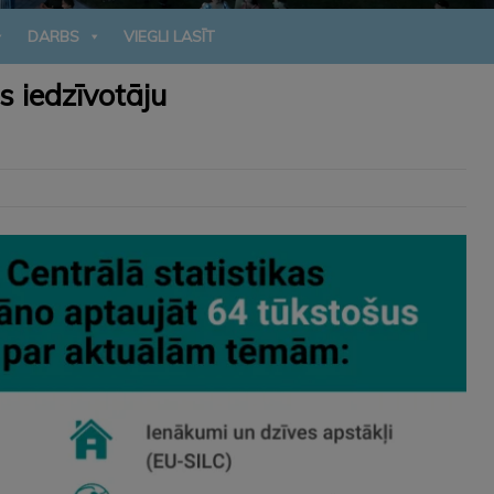
DARBS
VIEGLI LASĪT
s iedzīvotāju