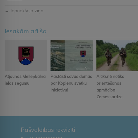
← Iepriekšējā ziņa
Iesakām arī šo
Atjaunos Melleņkalna
Pastāsti savas domas
Alūksnē notiks
ielas segumu
par Kopienu svētku
orientēšanās
iniciatīvu!
apmācība
Zemessardze...
Pašvaldības rekvizīti