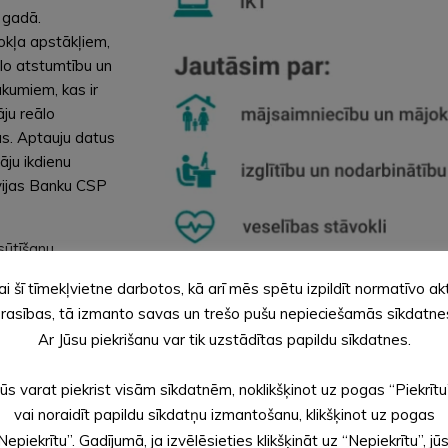
 gadā.
okļa apstākļiem,
ālo atstumtību un
ākumiem, kas ir
āju reālo
as. Aptauju datus
āju ikdienu
vijas Banku CSP
sūtīšanu
a izlases veidā.
ai šī tīmekļvietne darbotos, kā arī mēs spētu izpildīt normatīvo ak
ebkurā CSP
rasības, tā izmanto savas un trešo pušu nepieciešamās sīkdatne
csp.gov.lv. Ja
Ar Jūsu piekrišanu var tik uzstādītas papildu sīkdatnes.
c klātienes
pondents vienmēr
Jūs varat piekrist visām sīkdatnēm, noklikšķinot uz pogas “Piekrītu
ijas laiks,
vai noraidīt papildu sīkdatņu izmantošanu, klikšķinot uz pogas
es otrā pusē.
Nepiekrītu”. Gadījumā, ja izvēlēsieties klikšķināt uz “Nepiekrītu”, jū