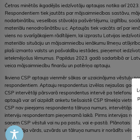
Četras minētās ikgadējās iedzīvotāju aptaujas notika arī 2023.
Respondentiem tiek jautāts par mājsaimniecības sastāvu, māj
nodarbinātību, veselības stāvokļa pašvērtējumu, izglītību, soci
materiālu nenodrošinātību u.c. Aptaujās tiek vaicāts arī par ien
viens no svarīgākajiem rādītājiem, lai izprastu Latvijas iedzīvot
materiālo situāciju un mājsaimniecību ienākumu līmeņu atšķirīb
plaši izmanto valsts un pašvaldību iestādes, pieņemot iedzīvot
ietekmējošus lēmumus. Papildus 2023. gadā sadarbībā ar Lat
veica mājsaimniecību finanšu un patēriņa aptauju.
Ikviena CSP aptauja vienmēr sākas ar uzaicinājuma vēstuļu no
respondentiem. Aptauju respondentus izvēlas nejaušas gadījum
L
CSP intervētāji pārsvarā respondentus intervē pa telefonu. J
p
aptaujā var arī aizpildīt anketu tiešsaistē CSP tīmekļa vietnē e.
CSP nav pieejams respondenta tālruņa numurs, intervētājs vei
interviju respondentam pieņemamā laikā. Pirms intervijas res
saņem CSP vēstuli vai nu pa pastu, vai e-pastā. Plānotais interv
intervētāja vārds, uzvārds un tālruņa numurs ir norādīts vēstul
“