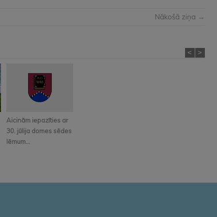
Nākošā ziņa →
<
>
Aicinām iepazīties ar
30. jūlija domes sēdes
lēmum...