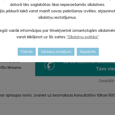
ublikas
datorā tiks saglabātas tikai nepieciešamās sīkdatnes.
 datus, un tās
Jūs jebkurā laikā varat mainīt savas piekrišanas izvēles, atjaunino
litāti. Papildus
sīkdatņu iestatījumus.
sonu datus.
ālo procesu
Iegūt vairāk informācijas par tīmekļvietnē izmantotajām sīkdatnē
individuālo
varat klikšķinot uz šīs saites
"Sīkdatņu politika"
kai apkopotā
Piekrītu
Sīkdatņu iestatījumi
Nepiekrītu
darba tirgus
arbinātības
stītu lēmumu
t par aptaujas norisi, zvaniet uz bezmaksas konsultatīvo tālruni 8