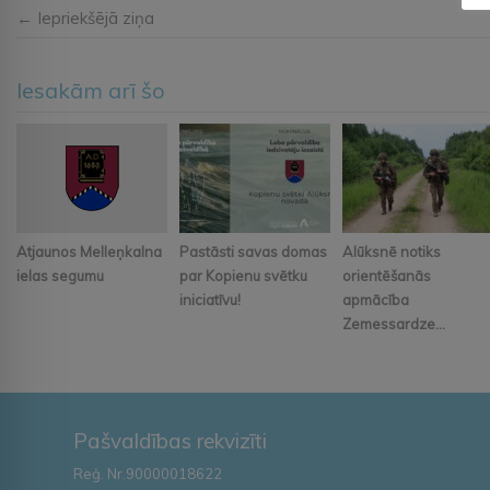
← Iepriekšējā ziņa
Iesakām arī šo
Atjaunos Melleņkalna
Pastāsti savas domas
Alūksnē notiks
ielas segumu
par Kopienu svētku
orientēšanās
iniciatīvu!
apmācība
Zemessardze...
Pašvaldības rekvizīti
Reģ. Nr.90000018622