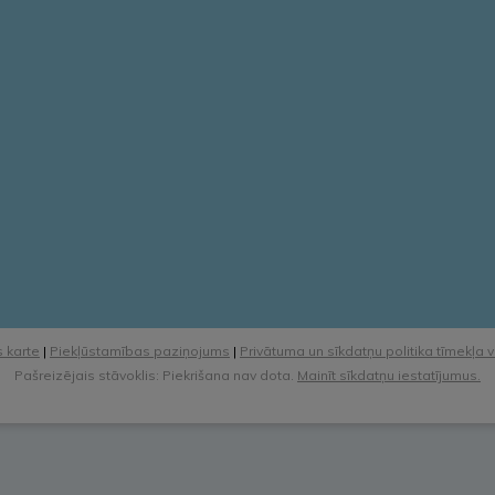
 karte
|
Piekļūstamības paziņojums
|
Privātuma un sīkdatņu politika tīmekļa 
Pašreizējais stāvoklis: Piekrišana nav dota.
Mainīt sīkdatņu iestatījumus.