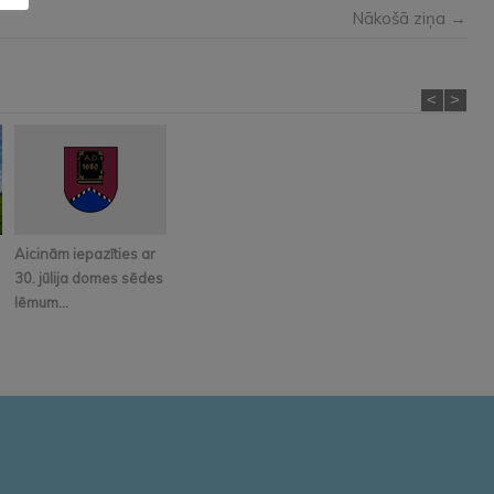
Nākošā ziņa →
<
>
Aicinām iepazīties ar
30. jūlija domes sēdes
lēmum...