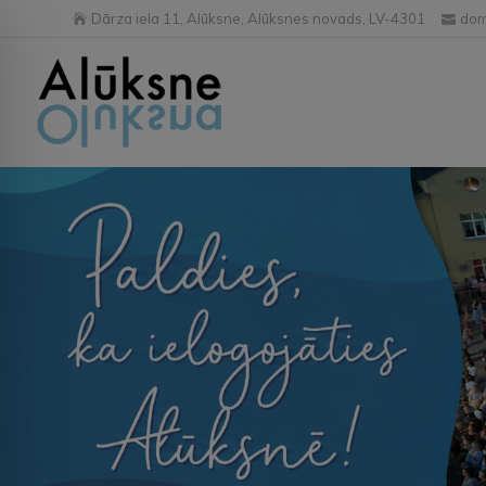
Dārza iela 11, Alūksne, Alūksnes novads, LV-4301
dom