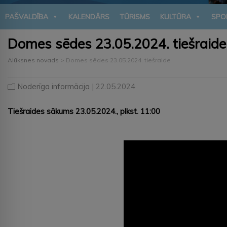
PAŠVALDĪBA
KALENDĀRS
TŪRISMS
KULTŪRA
SPO
Domes sēdes 23.05.2024. tiešraide
Alūksnes novads
>
Domes sēdes 23.05.2024. tiešraide
Noderīga informācija
| 22.05.2024
Tiešraides sākums 23.05.2024., plkst. 11:00