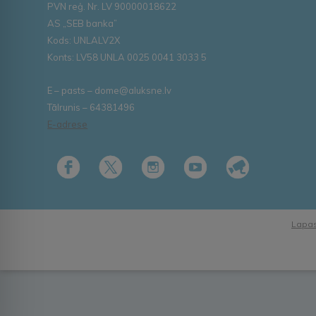
PVN reģ. Nr. LV 90000018622
AS „SEB banka”
Kods: UNLALV2X
Konts: LV58 UNLA 0025 0041 3033 5
E – pasts – dome@aluksne.lv
Tālrunis – 64381496
E-adrese
Lapas