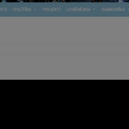
RTS
IZGLĪTĪBA
PROJEKTI
UZŅĒMĒJIEM
SABIEDRĪBA