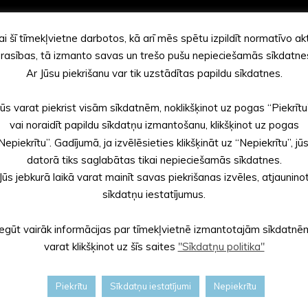
ai šī tīmekļvietne darbotos, kā arī mēs spētu izpildīt normatīvo ak
rasības, tā izmanto savas un trešo pušu nepieciešamās sīkdatne
Ar Jūsu piekrišanu var tik uzstādītas papildu sīkdatnes.
Jūs varat piekrist visām sīkdatnēm, noklikšķinot uz pogas “Piekrītu
vai noraidīt papildu sīkdatņu izmantošanu, klikšķinot uz pogas
Nepiekrītu”. Gadījumā, ja izvēlēsieties klikšķināt uz “Nepiekrītu”, jū
datorā tiks saglabātas tikai nepieciešamās sīkdatnes.
Jūs jebkurā laikā varat mainīt savas piekrišanas izvēles, atjaunino
sīkdatņu iestatījumus.
Iegūt vairāk informācijas par tīmekļvietnē izmantotajām sīkdatnē
varat klikšķinot uz šīs saites
"Sīkdatņu politika"
Piekrītu
Sīkdatņu iestatījumi
Nepiekrītu