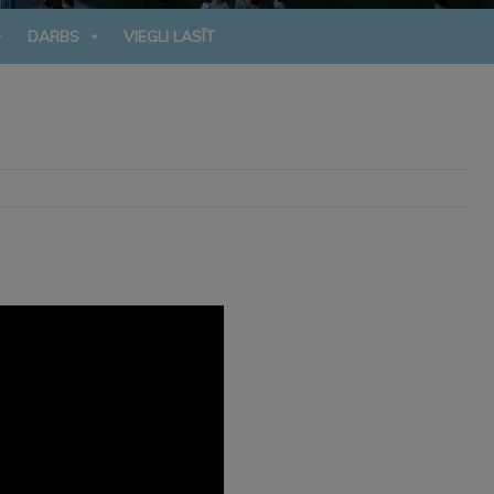
DARBS
VIEGLI LASĪT