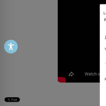
L
p
“