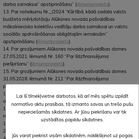
darba samaksai” apstiprināšanu” (
lēmumprojekts
).
13. Par noteikumu Nr._/2024 “Kārtībā, kādā sadala valsts
budžeta mērķdotāciju Alūksnes novada pašvaldības
māksliniecisko kolektīvu vadītāju darba samaksai un valsts
sociālās apdrošināšanas obligātajām iemaksām”
apstiprināšanu (
lēmumprojekts
).
14. Par grozījumiem Alūksnes novada pašvaldības domes
27.05.2021. lēmumā Nr. 160 “Par līdzfinansējuma
piešķiršanu” (
lēmumprojekts
).
15. Par grozījumiem Alūksnes novada pašvaldības domes
31.05.2018. lēmumā Nr. 212 “Par līdzfinansējuma
piešķiršanu” (
lēmumprojekts
).
16. Par dalības maksas apstiprināšanu skolēnu vasaras
Lai šī tīmekļvietne darbotos, kā arī mēs spētu izpildīt
aktivitātēm (
lēmumprojekts
).
normatīvo aktu prasības, tā izmanto savas un trešo pušu
17. Par Alūksnes Bērnu un jauniešu centra sniegtajiem
nepieciešamās sīkdatnes. Ar Jūsu piekrišanu var tik
maksas pakalpojumiem (
lēmumprojekts
).
uzstādītas papildu sīkdatnes.
18. Par grozījumiem Alūksnes novada pašvaldības domes
29.12.2022. lēmumā Nr. 469 “Par nomas maksas noteikšanu
Jūs varat piekrist visām sīkdatnēm, noklikšķinot uz pogas
Alūksnes novada pašvaldības izglītības iestāžu telpām, kas