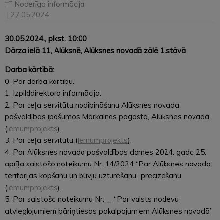
Noderīga informācija
| 27.05.2024
30.05.2024., plkst. 10:00
Dārza ielā 11, Alūksnē, Alūksnes novadā zālē 1.stāvā
Darba kārtībā:
0. Par darba kārtību.
1. Izpilddirektora informācija.
2. Par ceļa servitūtu nodibināšanu Alūksnes novada
pašvaldības īpašumos Mārkalnes pagastā, Alūksnes novadā
(
lēmumprojekts
).
3. Par ceļa servitūtu (
lēmumprojekts
).
4. Par Alūksnes novada pašvaldības domes 2024. gada 25.
aprīļa saistošo noteikumu Nr. 14/2024 “Par Alūksnes novada
teritorijas kopšanu un būvju uzturēšanu” precizēšanu
(
lēmumprojekts
).
5. Par saistošo noteikumu Nr.__ “Par valsts nodevu
atvieglojumiem bāriņtiesas pakalpojumiem Alūksnes novadā”