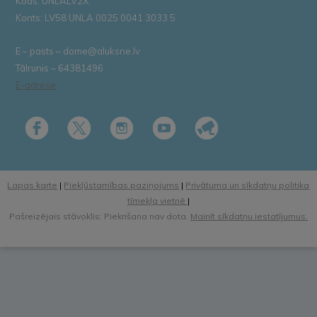
Kods: UNLALV2X
Konts: LV58 UNLA 0025 0041 3033 5
E – pasts – dome@aluksne.lv
Tālrunis – 64381496
E-adrese
Lapas karte
|
Piekļūstamības paziņojums
|
Privātuma un sīkdatņu politika
tīmekļa vietnē
|
Pašreizējais stāvoklis: Piekrišana nav dota.
Mainīt sīkdatņu iestatījumus.