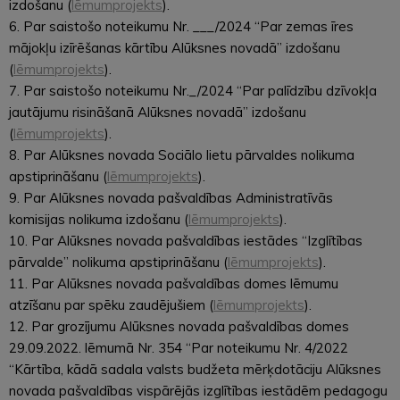
izdošanu (
lēmumprojekts
).
6. Par saistošo noteikumu Nr. ___/2024 “Par zemas īres
mājokļu izīrēšanas kārtību Alūksnes novadā” izdošanu
(
lēmumprojekts
).
7. Par saistošo noteikumu Nr._/2024 “Par palīdzību dzīvokļa
jautājumu risināšanā Alūksnes novadā” izdošanu
(
lēmumprojekts
).
8. Par Alūksnes novada Sociālo lietu pārvaldes nolikuma
apstiprināšanu (
lēmumprojekts
).
9. Par Alūksnes novada pašvaldības Administratīvās
komisijas nolikuma izdošanu (
lēmumprojekts
).
10. Par Alūksnes novada pašvaldības iestādes “Izglītības
pārvalde” nolikuma apstiprināšanu (
lēmumprojekts
).
11. Par Alūksnes novada pašvaldības domes lēmumu
atzīšanu par spēku zaudējušiem (
lēmumprojekts
).
12. Par grozījumu Alūksnes novada pašvaldības domes
29.09.2022. lēmumā Nr. 354 “Par noteikumu Nr. 4/2022
“Kārtība, kādā sadala valsts budžeta mērķdotāciju Alūksnes
novada pašvaldības vispārējās izglītības iestādēm pedagogu