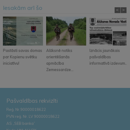
Iesakām arī šo
<
>
Pastāsti savas domas
Alūksnē notiks
Iznācis jaunākais
par Kopienu svētku
orientēšanās
pašvaldības
iniciatīvu!
apmācība
informatīvā izdevum...
Zemessardze...
Pašvaldības rekvizīti
Reģ. Nr.90000018622
PVN reģ. Nr. LV 90000018622
AS „SEB banka”