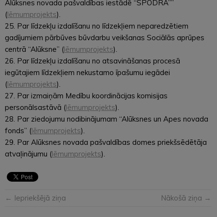
Alūksnes novada pašvaldības iestādē “SPODRA””
(
lēmumprojekts
).
25. Par līdzekļu izdalīšanu no līdzekļiem neparedzētiem
gadījumiem pārbūves būvdarbu veikšanas Sociālās aprūpes
centrā “Alūksne” (
lēmumprojekts
).
26. Par līdzekļu izdalīšanu no atsavināšanas procesā
iegūtajiem līdzekļiem nekustamo īpašumu iegādei
(
lēmumprojekts
).
27. Par izmaiņām Medību koordinācijas komisijas
personālsastāvā (
lēmumprojekts
).
28. Par ziedojumu nodibinājumam “Alūksnes un Apes novada
fonds” (
lēmumprojekts
).
29. Par Alūksnes novada pašvaldības domes priekšsēdētāja
atvaļinājumu (
lēmumprojekts
).
← Iepriekšējā ziņa
Nākošā ziņa →