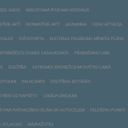
026. GADĀ
NEKUSTAMĀ ĪPAŠUMA NODOKLIS
TĪVIE AKTI
NORMATĪVIE AKTI
JAUNANNA
CENU APTAUJA
RVALDE
DZĪVESVIETA
KULTŪRAS PASĀKUMU MĒNEŠA PLĀNS
 IEPRIEKŠĒJOS DOMES SASAUKUMOS
PIEŅEMŠANU LAIKI
S
IZGLĪTĪBA
SATIKSMES IEROBEŽOJUMI SVĒTKU LAIKĀ
ALPOJUMI
KALNCEMPJI
IZGLĪTĪBAS IESTĀDES
 REISI UZ KAPSĒTU
LOKĀLPLĀNOJUMI
I PAR PAŠVALDĪBAS IELĀM UN AUTOCEĻIEM
FELDŠERU PUNKTI
S ATĻAUJAS
MĀJRAŽOTĀJI