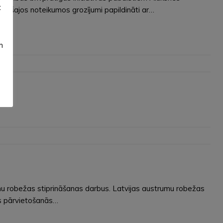
t
tošajos noteikumos grozījumi papildināti ar…
m
mu robežas stiprināšanas darbus. Latvijas austrumu robežas
as pārvietošanās…