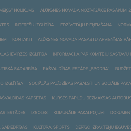
MEĶIS” NOLIKUMS
ALŪKSNES NOVADA NOZĪMĪGĀKIE PASĀKUMI 2
NTRS
INTEREŠU IZGLĪTĪBA
IEDZĪVOTĀJU PIEŅEMŠANA
NORMA
IEM
KONTAKTI
ALŪKSNES NOVADA PAGASTU APVIENĪBAS PĀ
LĀS IEVIRZES IZGLĪTĪBA
INFORMĀCIJA PAR KOMITEJU SASTĀVU
TISKĀ SADARBĪBA
PAŠVALDĪBAS IESTĀDE „SPODRA”
BUDŽET
O IZGLĪTĪBA
SOCIĀLĀS PALĪDZĪBAS PABALSTI UN SOCIĀLIE PAK
AŠVALDĪBAS KAPSĒTAS
KURSĒS PAPILDU BEZMAKSAS AUTOBUSI
AS IESTĀDES
IZSOLES
KOMUNĀLIE PAKALPOJUMI
DOKUMENT
L SABIEDRĪBAS
KULTŪRA, SPORTS
DERĪGO IZRAKTEŅU IEGUVE