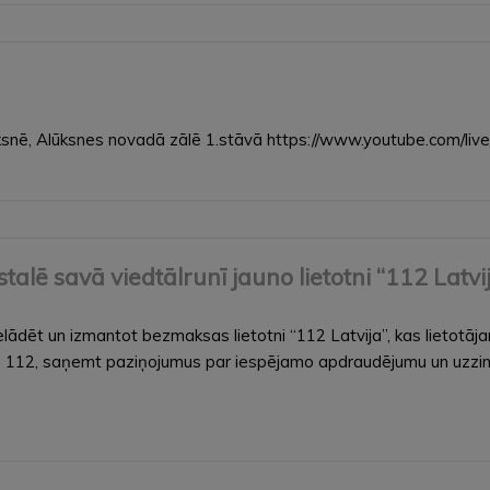
ūksnē, Alūksnes novadā zālē 1.stāvā https://www.youtube.com/liv
talē savā viedtālrunī jauno lietotni “112 Latvij
upielādēt un izmantot bezmaksas lietotni “112 Latvija”, kas lietotā
uru 112, saņemt paziņojumus par iespējamo apdraudējumu un uzzin