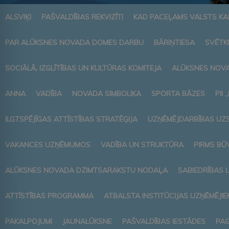
ALSVIĶI
PAŠVALDĪBAS REKVIZĪTI
KAD PACEĻAMS VALSTS K
PAR ALŪKSNES NOVADA DOMES DARBU
BĀRIŅTIESA
SVĒTK
SOCIĀLĀ, IZGLĪTĪBAS UN KULTŪRAS KOMITEJA
ALŪKSNES NOVA
ANNA
VADĪBA
NOVADA SIMBOLIKA
SPORTA BĀZES
PII 
ILGTSPĒJĪGAS ATTĪSTĪBAS STRATĒĢIJA
UZŅĒMĒJDARBĪBAS UZ
VAKANCES UZŅĒMUMOS
VADĪBA UN STRUKTŪRA
PIRMS BŪ
ALŪKSNES NOVADA DZIMTSARAKSTU NODAĻA
SABIEDRĪBAS 
ATTĪSTĪBAS PROGRAMMA
ATBALSTA INSTITŪCIJAS UZŅĒMĒJIE
PAKALPOJUMI
JAUNALŪKSNE
PAŠVALDĪBAS IESTĀDES
PAG