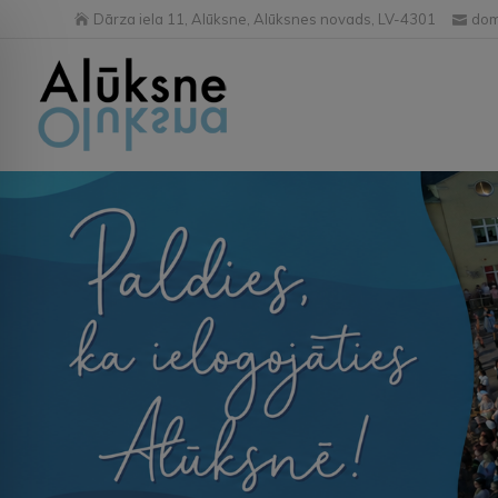
Dārza iela 11, Alūksne, Alūksnes novads, LV-4301
dom