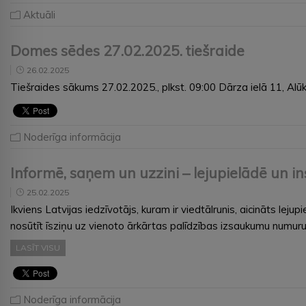
Aktuāli
Domes sēdes 27.02.2025. tiešraide
26.02.2025
Tiešraides sākums 27.02.2025., plkst. 09:00 Dārza ielā 11, Al
Noderīga informācija
Informē, saņem un uzzini – lejupielādē un ins
25.02.2025
Ikviens Latvijas iedzīvotājs, kuram ir viedtālrunis, aicināts lej
nosūtīt īsziņu uz vienoto ārkārtas palīdzības izsaukumu num
LASĪT VISU
Noderīga informācija