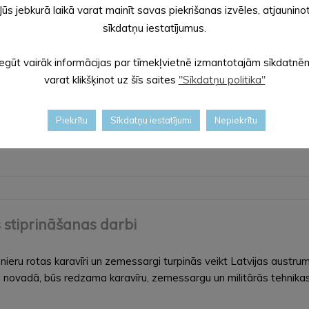
Jūs jebkurā laikā varat mainīt savas piekrišanas izvēles, atjaunino
ā” un paust savu viedokli pašvaldībai līdz 12. martam. Abos sais
sīkdatņu iestatījumus.
Iegūt vairāk informācijas par tīmekļvietnē izmantotajām sīkdatnē
varat klikšķinot uz šīs saites
"Sīkdatņu politika"
Piekrītu
Sīkdatņu iestatījumi
Nepiekrītu
 stiprināšanas darbi
ieru rotas karavīri un zemessargi turpinās veikt Latvijas austru
u novadā, būs redzama karavīru, zemessargu un militārās tehnik