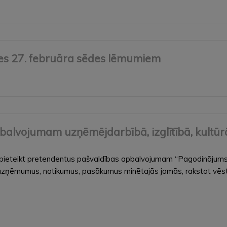
mes 27. februāra sēdes lēmumiem
pbalvojumam uzņēmējdarbībā, izglītībā, kultūr
 pieteikt pretendentus pašvaldības apbalvojumam “Pagodinājums” 
s, uzņēmumus, notikumus, pasākumus minētajās jomās, rakstot vēstu