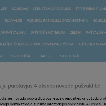
LUPE
KOMISIJAS
NEKUSTAMAIS ĪPAŠUMS
TERITORIJAS PLĀ
BŪVVALDE
PUBLISKU PASĀKUMU ORGANIZĒŠANA
NOLIKUM
 AR PAŠVALDĪBU
SAISTOŠIE NOTEIKUMI
ZELTIŅI
PAŠVALDĪB
MNIECĪBA, ŪDENS RESURSU APSAIMNIEKOŠANA
ALŪKSNES NOVA
M
SABIEDRĪBA
DARBS
VIEGLI LASĪT
esiju pārstāvjus Alūksnes novada pašvaldībā
 Alūksnes novada pašvaldībā būs iespēja iepazīties ar dažādu pro
ālajā administrācijā, tūrisma informācijas speciālistu Alūksnes T