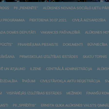
AROGS
PII „PIENENĪTE”
ALŪKSNES NOVADA SOCIĀLO LIETU PĀ
U PROGRAMMA
PIEKTDIENA 30.07.2021.
CIVILĀ AIZSARDZĪBA
DA DOMES DEPUTĀTI
VAKANCES PAŠVALDĪBĀ
ALŪKSNES NO
„PŪCĪTE”
FINANSĒJUMA PIESAISTE
DOKUMENTI
BŪVNIECĪBA
SĀKŠANA
PIRMSSKOLAS IZGLĪTĪBAS IESTĀDES
SKATU TORNIS
VĒ UN ATJAUNO
ILZENE
CENTRĀLĀ ADMINISTRĀCIJA
ALŪKS
LĪDZDALĪBA
ĪPAŠUMI
CIVILSTĀVOKĻA AKTU REĢISTRĀCIJA
SV
M
VISPĀRĒJĀS IZGLĪTĪBAS IESTĀDES
MEŽINIEKI
FINANŠU KOM
ASTI
PII „SPRĪDĪTIS”
ERNSTA GLIKA ALŪKSNES VALSTS ĢIMNĀZ