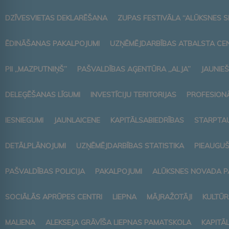
DZĪVESVIETAS DEKLARĒŠANA
ZUPAS FESTIVĀLA “ALŪKSNES S
ĒDINĀŠANAS PAKALPOJUMI
UZŅĒMĒJDARBĪBAS ATBALSTA CE
PII „MAZPUTNIŅŠ”
PAŠVALDĪBAS AĢENTŪRA „ALJA”
JAUNIEŠ
DELEĢĒŠANAS LĪGUMI
INVESTĪCIJU TERITORIJAS
PROFESIONĀ
IESNIEGUMI
JAUNLAICENE
KAPITĀLSABIEDRĪBAS
STARPTAU
DETĀLPLĀNOJUMI
UZŅĒMĒJDARBĪBAS STATISTIKA
PIEAUGUŠ
PAŠVALDĪBAS POLICIJA
PAKALPOJUMI
ALŪKSNES NOVADA P
SOCIĀLĀS APRŪPES CENTRI
LIEPNA
MĀJRAŽOTĀJI
KULTŪR
MALIENA
ALEKSEJA GRĀVĪŠA LIEPNAS PAMATSKOLA
KAPITĀ