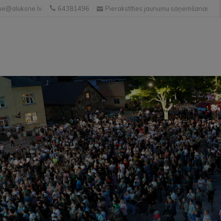
e@aluksne.lv
64381496
Pierakstīties jaunumu saņemšanai