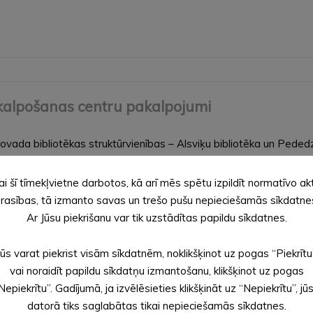
apkalpošanas centru pakalpojumi
 novada bibliotēkas struktūrvienības – Alsviķu bibliotēka un Pededz
. līdz 11.03.2025. Mārkalnes bibliotēka – no 28.02.2025….
ai šī tīmekļvietne darbotos, kā arī mēs spētu izpildīt normatīvo ak
rasības, tā izmanto savas un trešo pušu nepieciešamās sīkdatne
Ar Jūsu piekrišanu var tik uzstādītas papildu sīkdatnes.
Jūs varat piekrist visām sīkdatnēm, noklikšķinot uz pogas “Piekrītu
ātīgās iniciatīvās un sociālās palīdzības pabal
vai noraidīt papildu sīkdatņu izmantošanu, klikšķinot uz pogas
Nepiekrītu”. Gadījumā, ja izvēlēsieties klikšķināt uz “Nepiekrītu”, jū
datorā tiks saglabātas tikai nepieciešamās sīkdatnes.
zstrādātajiem grozījumiem divos saistošajos noteikumos “Par pašv