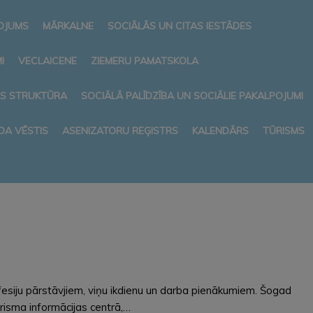
NOJUMS
MĀRKALNE
SOCIĀLĀS UN CITAS IESTĀDES
I
VECLAICENE
ZIEMERU PAMATSKOLA
AS STRUKTŪRA
SOCIĀLĀ PALĪDZĪBA UN SOCIĀLIE PAKALPOJUMI
DA VĒSTIS
ASENIZATORU REĢISTRS
KALENDĀRS
TŪRISMS
fesiju pārstāvjiem, viņu ikdienu un darba pienākumiem. Šogad
ūrisma informācijas centrā,…