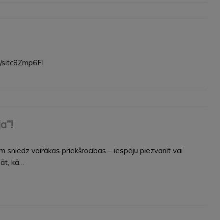
e/sitc8Zmp6FI
a”!
jam sniedz vairākas priekšrocības – iespēju piezvanīt vai
āt, kā…