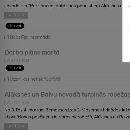
novadā” un “Par sociālās palīdzības pabalstiem Alūksnes novad
LASĪT VISU
Noderīga informācija
Darba plāns martā
28.02.2025
Uzzini kas notiek "Sprīdītī"
Alūksnes un Balvu novadā turpinās robežas
28.02.2025
No 3. līdz 4. martam Zemessardzes 2. Vidzemes brigādes Inžen
stiprināšanas pasākumu ietvaros pierobežā, Alūksnes un Balv
LASĪT VISU