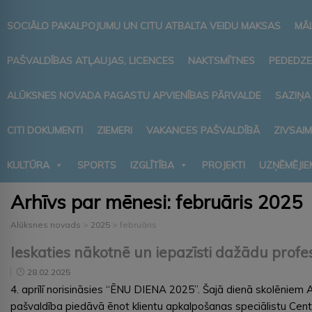
SOCIĀLO PAKALPOJUMU UN CITU ATBALTA VEIDU MAKSAS
MĀ
PAŠVALDĪBAS ATĻAUJAS, LICENCES
NAKTSMĪTNES
PEDEDZE
ALŪKSNES NOVADA PAGASTU APVIENĪBAS PĀRVALDE
SAZIŅA
CITI DOKUMENTI
ZIEMERI
VAKANCES PAŠVALDĪBĀ
ZIVSAI
KULTŪRA
SPORTS
IZGLĪTĪBA
PROJEKTI
UZŅĒMĒJIE
Arhīvs par mēnesi:
februāris 2025
Alūksnes novads
>
2025
>
februāris
Ieskaties nākotnē un iepazīsti dažādu prof
28.02.2025
4. aprīlī norisināsies “ĒNU DIENA 2025”. Šajā dienā skolēniem
pašvaldība piedāvā ēnot klientu apkalpošanas speciālistu Centr