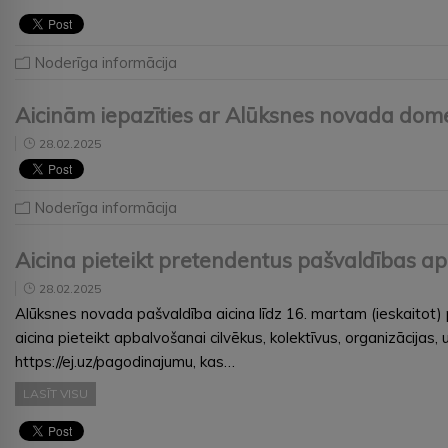
Noderīga informācija
Aicinām iepazīties ar Alūksnes novada do
28.02.2025
Noderīga informācija
Aicina pieteikt pretendentus pašvaldības a
28.02.2025
Alūksnes novada pašvaldība aicina līdz 16. martam (ieskaitot)
aicina pieteikt apbalvošanai cilvēkus, kolektīvus, organizācija
https://ej.uz/pagodinajumu, kas…
LASĪT VISU