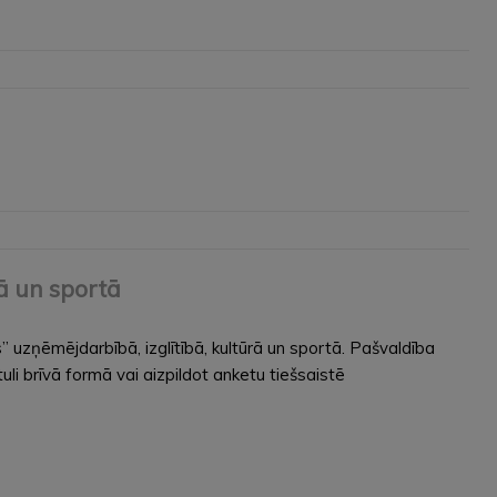
ā un sportā
uzņēmējdarbībā, izglītībā, kultūrā un sportā. Pašvaldība
li brīvā formā vai aizpildot anketu tiešsaistē