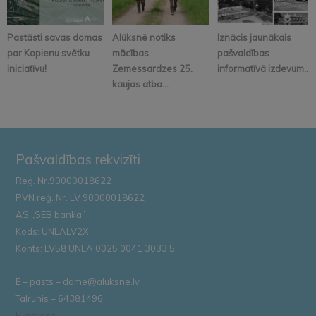
Pastāsti savas domas
Alūksnē notiks
Iznācis jaunākais
par Kopienu svētku
mācības
pašvaldības
iniciatīvu!
Zemessardzes 25.
informatīvā izdevum...
kaujas atba...
Pašvaldības rekvizīti
Reģ. Nr.90000018622
PVN reģ. Nr. LV 90000018622
AS „SEB banka”
Kods: UNLALV2X
Konts: LV58 UNLA 0025 0041 3033 5
E – pasts – dome@aluksne.lv
Tālrunis – 64381496
E-adrese