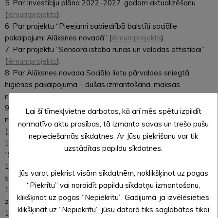
5. Par Investīciju plāna 2022.-2027. gadam aktualizēšanu
(
lēmumprojekts
).
6. Par projektu “Pieejami sabiedrībā balstīti sociālie
pakalpojumi Alūksnes novadā” (
lēmumprojekts
).
7. Par projektu “Sensorā istaba runas un valodas attīstībai”
(
lēmumprojekts
).
8. Par Alūksnes novada Sociālo lietu pārvaldes sniegtā
higiēnas pakalpojuma – dušas izmantošana, maksas
noteikšana (
lēmumprojekts
).
9. Par Alūksnes novada Sociālo lietu pārvaldes sniegtā veļas
Lai šī tīmekļvietne darbotos, kā arī mēs spētu izpildīt
mazgāšanas pakalpojuma maksas noteikšanu
normatīvo aktu prasības, tā izmanto savas un trešo pušu
(
lēmumprojekts
).
nepieciešamās sīkdatnes. Ar Jūsu piekrišanu var tik
10. Par maksas noteikšanu sociālajam pakalpojumam
uzstādītas papildu sīkdatnes.
“Specializētās darbnīcas” (
lēmumprojekts
).
11. Par maksas noteikšanu Dienas aprūpes centra “Saules
Jūs varat piekrist visām sīkdatnēm, noklikšķinot uz pogas
stars” sociālajam pakalpojumam (
lēmumprojekts
).
“Piekrītu” vai noraidīt papildu sīkdatņu izmantošanu,
12. Par maksas noteikšanu Dienas aprūpes centra “Saules
klikšķinot uz pogas “Nepiekrītu”. Gadījumā, ja izvēlēsieties
zaķi” sociālajam pakalpojumam (
lēmumprojekts
).
klikšķināt uz “Nepiekrītu”, jūsu datorā tiks saglabātas tikai
13. Par Alūksnes novada Kultūras centra pasākumu norišu