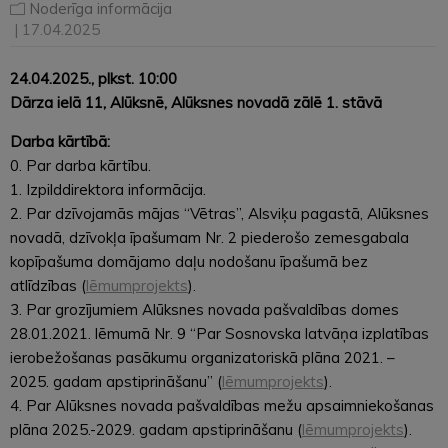
Noderīga informācija
| 17.04.2025
24.04.2025., plkst. 10:00
Dārza ielā 11, Alūksnē, Alūksnes novadā zālē 1. stāvā
Darba kārtībā:
0. Par darba kārtību.
1. Izpilddirektora informācija.
2. Par dzīvojamās mājas “Vētras”, Alsviķu pagastā, Alūksnes
novadā, dzīvokļa īpašumam Nr. 2 piederošo zemesgabala
kopīpašuma domājamo daļu nodošanu īpašumā bez
atlīdzības (
lēmumprojekts
).
3. Par grozījumiem Alūksnes novada pašvaldības domes
28.01.2021. lēmumā Nr. 9 “Par Sosnovska latvāņa izplatības
ierobežošanas pasākumu organizatoriskā plāna 2021. –
2025. gadam apstiprināšanu” (
lēmumprojekts
).
4. Par Alūksnes novada pašvaldības mežu apsaimniekošanas
plāna 2025.-2029. gadam apstiprināšanu (
lēmumprojekts
).