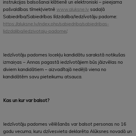
instrukcijas balsošanai klātienē un elektroniski – pieejama
pašvaldības tīmekļvietnē
www.aluksne.lv
sadaļā
Sabiedrība/Sabiedrības līdzdalība/Iedzīvotāju padome:
https://aluksne.lv/index.php/sabiedriba/sabiedribas-
lidzdaliba/iedzivotaju-padome/
.
Iedzīvotāju padomes locekļu kandidātu sarakstā notikušas
izmaiņas – Annas pagastā iedzīvotājiem būs jāizvēlas no
diviem kandidātiem – aizvadītajā nedēļā viena no
kandidātēm savu pieteikumu atsauca.
Kas un kur var balsot?
Iedzīvotāju padomes vēlēšanās var balsot personas no 16
gadu vecuma, kuru dzīvesvieta deklarēta Alūksnes novadā un