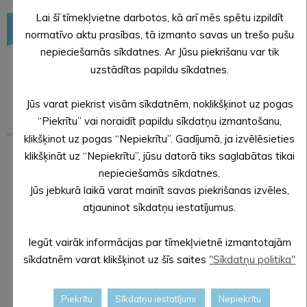
Lai šī tīmekļvietne darbotos, kā arī mēs spētu izpildīt
normatīvo aktu prasības, tā izmanto savas un trešo pušu
nepieciešamās sīkdatnes. Ar Jūsu piekrišanu var tik
uzstādītas papildu sīkdatnes.
Jūs varat piekrist visām sīkdatnēm, noklikšķinot uz pogas
“Piekrītu” vai noraidīt papildu sīkdatņu izmantošanu,
klikšķinot uz pogas “Nepiekrītu”. Gadījumā, ja izvēlēsieties
klikšķināt uz “Nepiekrītu”, jūsu datorā tiks saglabātas tikai
nepieciešamās sīkdatnes.
Jūs jebkurā laikā varat mainīt savas piekrišanas izvēles,
atjauninot sīkdatņu iestatījumus.
Iegūt vairāk informācijas par tīmekļvietnē izmantotajām
sīkdatnēm varat klikšķinot uz šīs saites
"Sīkdatņu politika"
Piekrītu
Sīkdatņu iestatījumi
Nepiekrītu