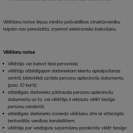
Vēlēšanu norise ārpus minēto pašvaldības struktūrvienību
telpām nav paredzēta, izņemot elektronisko balsošanu.
Vēlēšanu norise
Vēlētājs var balsot tikai personiski;
vēlētājs atbildīgajam darbiniekam klientu apkalpošanas
centrā, bibliotēkā uzrāda personu apliecinošu dokumentu
(pasi, ID karti);
atbildīgais darbinieks pārbauda personu apliecinošu
dokumentu un to, vai vēlētājs ir iekļauts vēlēt tiesīgo
personu sarakstā;
atbildīgais darbinieks izsniedz vēlēšanu zīmi ar attiecīgās
teritoriālās vienības kandidātiem;
vēlētājs par veidlapas saņemšanu parakstās vēlēt tiesīgo