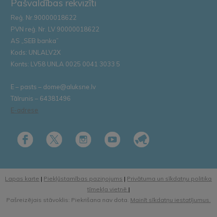
Pašvaldības rekvizīti
Reģ. Nr.90000018622
PVN reģ. Nr. LV 90000018622
AS „SEB banka”
Kods: UNLALV2X
Konts: LV58 UNLA 0025 0041 3033 5
E – pasts – dome@aluksne.lv
Tālrunis – 64381496
E-adrese
Lapas karte
|
Piekļūstamības paziņojums
|
Privātuma un sīkdatņu politika
tīmekļa vietnē
|
Pašreizējais stāvoklis: Piekrišana nav dota.
Mainīt sīkdatņu iestatījumus.