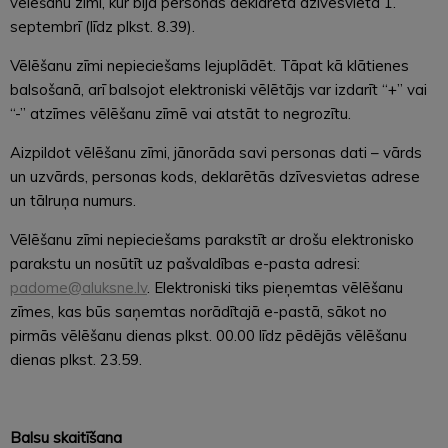
vēlēšanu zīmi, kur bija personas deklarētā dzīvesvieta 1.
septembrī (līdz plkst. 8.39).
Vēlēšanu zīmi nepieciešams lejuplādēt. Tāpat kā klātienes
balsošanā, arī balsojot elektroniski vēlētājs var izdarīt “+” vai
“-” atzīmes vēlēšanu zīmē vai atstāt to negrozītu.
Aizpildot vēlēšanu zīmi, jānorāda savi personas dati – vārds
un uzvārds, personas kods, deklarētās dzīvesvietas adrese
un tālruņa numurs.
Vēlēšanu zīmi nepieciešams parakstīt ar drošu elektronisko
parakstu un nosūtīt uz pašvaldības e-pasta adresi:
padome@aluksne.lv
. Elektroniski tiks pieņemtas vēlēšanu
zīmes, kas būs saņemtas norādītajā e-pastā, sākot no
pirmās vēlēšanu dienas plkst. 00.00 līdz pēdējās vēlēšanu
dienas plkst. 23.59.
Balsu skaitīšana