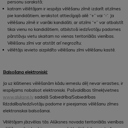
personu sarakstā;
katram vēlētājam ir iespēja vēlēšanu zīmē izdarīt atzīmes
pie kandidātiem, ierakstot attiecīgajā ailē “+” vai “-“. Ja
vēlēšanu zīmē ir vairāki kandidāti, ar atzīmi “+” var atbalstīt
tikai vienu no kandidātiem, atbilstoši iedzīvotāju padomes
pārstāvju vietu skaitam no vienas teritoriālās vienības.
Vēlēšanu zīmi var atstāt arī negrozītu;
vēlētājs ievieto aizpildīto vēlēšanu zīmi vēlēšanu kastē.
Balsošana elektroniski:
Ja uz klātienes vēlēšanām kādu iemeslu dēļ nevar ierasties, ir
iespējams nobalsot elektroniski. Pašvaldības tīmekļvietnes
www.aluksne.lv
sadaļā Sabiedrība/Sabiedrības
līdzdalība/Iedzīvotāju padome ir pieejamas vēlēšanu zīmes
elektroniskai balsošanai.
Vēlētājam jāizvēlas tās Alūksnes novada teritoriālās vienības