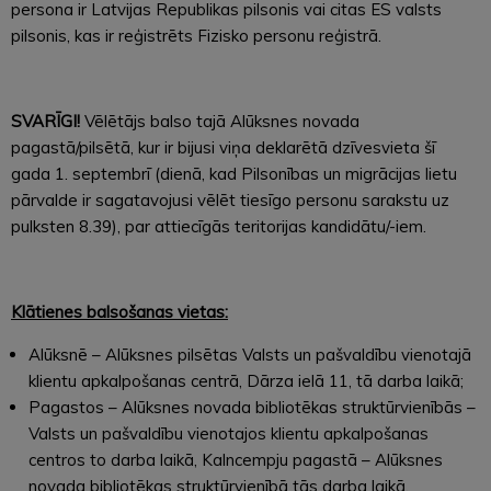
persona ir Latvijas Republikas pilsonis vai citas ES valsts
pilsonis, kas ir reģistrēts Fizisko personu reģistrā.
SVARĪGI!
Vēlētājs balso tajā Alūksnes novada
pagastā/pilsētā, kur ir bijusi viņa deklarētā dzīvesvieta šī
gada 1. septembrī (dienā, kad Pilsonības un migrācijas lietu
pārvalde ir sagatavojusi vēlēt tiesīgo personu sarakstu uz
pulksten 8.39), par attiecīgās teritorijas kandidātu/-iem.
Klātienes balsošanas vietas:
Alūksnē – Alūksnes pilsētas Valsts un pašvaldību vienotajā
klientu apkalpošanas centrā, Dārza ielā 11, tā darba laikā;
Pagastos – Alūksnes novada bibliotēkas struktūrvienībās –
Valsts un pašvaldību vienotajos klientu apkalpošanas
centros to darba laikā, Kalncempju pagastā – Alūksnes
novada bibliotēkas struktūrvienībā tās darba laikā.