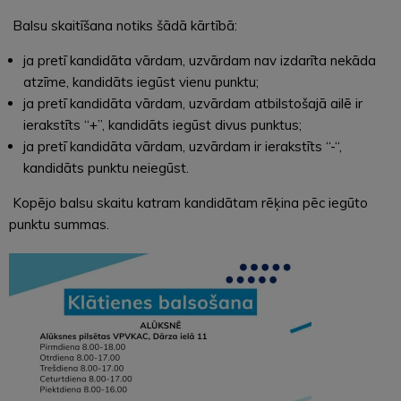
Balsu skaitīšana notiks šādā kārtībā:
ja pretī kandidāta vārdam, uzvārdam nav izdarīta nekāda
atzīme, kandidāts iegūst vienu punktu;
ja pretī kandidāta vārdam, uzvārdam atbilstošajā ailē ir
ierakstīts “+”, kandidāts iegūst divus punktus;
ja pretī kandidāta vārdam, uzvārdam ir ierakstīts “-“,
kandidāts punktu neiegūst.
Kopējo balsu skaitu katram kandidātam rēķina pēc iegūto
punktu summas.