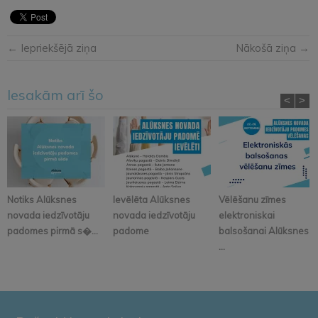
← Iepriekšējā ziņa
Nākošā ziņa →
Iesakām arī šo
<
>
Notiks Alūksnes
Ievēlēta Alūksnes
Vēlēšanu zīmes
novada iedzīvotāju
novada iedzīvotāju
elektroniskai
padomes pirmā s�...
padome
balsošanai Alūksnes
...