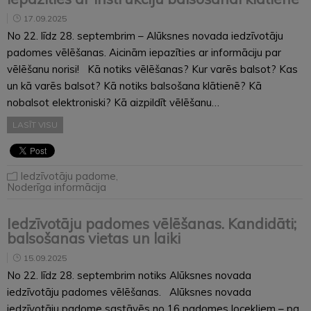
17.09.2025
No 22. līdz 28. septembrim – Alūksnes novada iedzīvotāju
padomes vēlēšanas. Aicinām iepazīties ar informāciju par
vēlēšanu norisi! Kā notiks vēlēšanas? Kur varēs balsot? Kas
un kā varēs balsot? Kā notiks balsošana klātienē? Kā
nobalsot elektroniski? Kā aizpildīt vēlēšanu…
LASĪT VISU
Iedzīvotāju padome
,
Noderīga informācija
Iedzīvotāju padomes vēlēšanas. Kandidāti;
balsošanas vietas un laiki
15.09.2025
No 22. līdz 28. septembrim notiks Alūksnes novada
iedzīvotāju padomes vēlēšanas. Alūksnes novada
iedzīvotāju padome sastāvēs no 16 padomes locekļiem – pa