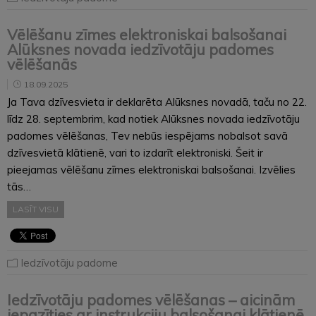
Vēlēšanu zīmes elektroniskai balsošanai
Alūksnes novada iedzīvotāju padomes
vēlēšanās
18.09.2025
Ja Tava dzīvesvieta ir deklarēta Alūksnes novadā, taču no 22.
līdz 28. septembrim, kad notiek Alūksnes novada iedzīvotāju
padomes vēlēšanas, Tev nebūs iespējams nobalsot savā
dzīvesvietā klātienē, vari to izdarīt elektroniski. Šeit ir
pieejamas vēlēšanu zīmes elektroniskai balsošanai. Izvēlies
tās…
LASĪT VISU
Iedzīvotāju padome
Iedzīvotāju padomes vēlēšanas – aicinām
iepazīties ar instrukciju balsošanai klātienē