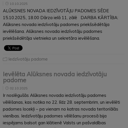
10.10.2025
ALŪKSNES NOVADA IEDZĪVOTĀJU PADOMES SĒDE
15.10.2025., 18.00 Dārza ielā 11, zālē DARBA KĀRTĪBA:
Alūksnes novada iedzīvotāju padomes priekšsēdētāja
ievēlēšana. Alūksnes novada iedzīvotāju padomes
priekšsēdētāja vietnieka un sekretāra ievēlēšana.
Iedzīvotāju padome
Ievēlēta Alūksnes novada iedzīvotāju
padome
02.10.2025
Ir noslēgušās Alūksnes novada iedzīvotāju padomes
vēlēšanas, kas notika no 22. līdz 28. septembrim, un ievēlēti
padomes locekļi – pa vienam no katras novada teritoriālās
vienības. Iedzīvotāju padomes vēlēšanu procesā bija
iespējams balsot gan klātienē Valsts un pašvaldības