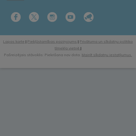
Lapas karte
|
Piekļūstamības paziņojums
|
Privātuma un sīkdatņu politika
tīmekļa vietnē
|
Pašreizējais stāvoklis: Piekrišana nav dota.
Mainīt sīkdatņu iestatījumus.