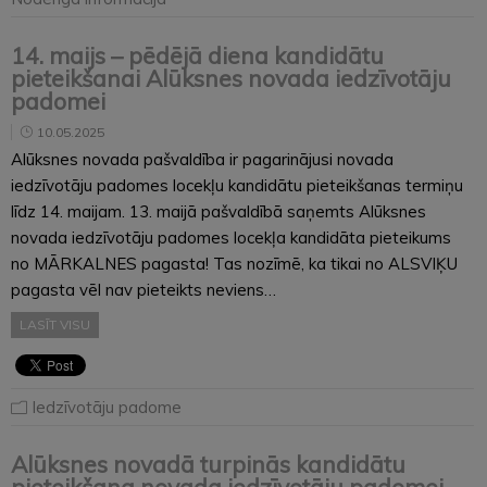
14. maijs – pēdējā diena kandidātu
pieteikšanai Alūksnes novada iedzīvotāju
padomei
10.05.2025
Alūksnes novada pašvaldība ir pagarinājusi novada
iedzīvotāju padomes locekļu kandidātu pieteikšanas termiņu
līdz 14. maijam. 13. maijā pašvaldībā saņemts Alūksnes
novada iedzīvotāju padomes locekļa kandidāta pieteikums
no MĀRKALNES pagasta! Tas nozīmē, ka tikai no ALSVIĶU
pagasta vēl nav pieteikts neviens…
LASĪT VISU
Iedzīvotāju padome
Alūksnes novadā turpinās kandidātu
pieteikšana novada iedzīvotāju padomei