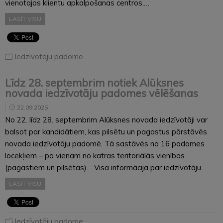
vienotajos klientu apkalpošanas centros,…
LASĪT VISU
Iedzīvotāju padome
Līdz 28. septembrim notiek Alūksnes
novada iedzīvotāju padomes vēlēšanas
22.09.2025
No 22. līdz 28. septembrim Alūksnes novada iedzīvotāji var
balsot par kandidātiem, kas pilsētu un pagastus pārstāvēs
novada iedzīvotāju padomē. Tā sastāvēs no 16 padomes
locekļiem – pa vienam no katras teritoriālās vienības
(pagastiem un pilsētas). Visa informācija par iedzīvotāju…
LASĪT VISU
Iedzīvotāju padome