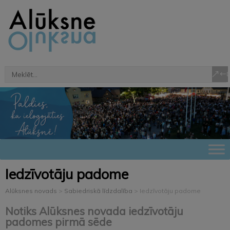
Iedzīvotāju padome
Alūksnes novads
>
Sabiedriskā līdzdalība
>
Iedzīvotāju padome
Notiks Alūksnes novada iedzīvotāju
padomes pirmā sēde