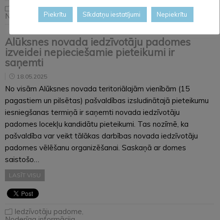
Iedzīvotāju padome
,
Piekrītu
Sīkdatņu iestatījumi
Nepiekrītu
Noderīga informācija
Alūksnes novada iedzīvotāju padomes
izveidei nepieciešamie pieteikumi ir
saņemti
18.05.2025
No visām Alūksnes novada teritoriālajām vienībām (15
pagastiem un pilsētas) pašvaldības izsludinātajā pieteikumu
iesniegšanas termiņā ir saņemti novada iedzīvotāju
padomes locekļu kandidātu pieteikumi. Tas nozīmē, ka
pašvaldība var veikt tālākas darbības novada iedzīvotāju
padomes vēlēšanu organizēšanai. Saskaņā ar domes
saistošo…
LASĪT VISU
Iedzīvotāju padome
,
Noderīga informācija