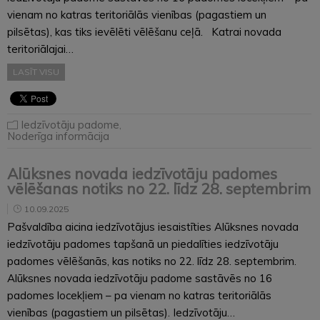
vienam no katras teritoriālās vienības (pagastiem un
pilsētas), kas tiks ievēlēti vēlēšanu ceļā. Katrai novada
teritoriālajai…
LASĪT VISU
Iedzīvotāju padome
,
Noderīga informācija
Alūksnes novada iedzīvotāju padomes
vēlēšanas notiks no 22. līdz 28. septembrim
10.09.2025
Pašvaldība aicina iedzīvotājus iesaistīties Alūksnes novada
iedzīvotāju padomes tapšanā un piedalīties iedzīvotāju
padomes vēlēšanās, kas notiks no 22. līdz 28. septembrim.
Alūksnes novada iedzīvotāju padome sastāvēs no 16
padomes locekļiem – pa vienam no katras teritoriālās
vienības (pagastiem un pilsētas). Iedzīvotāju…