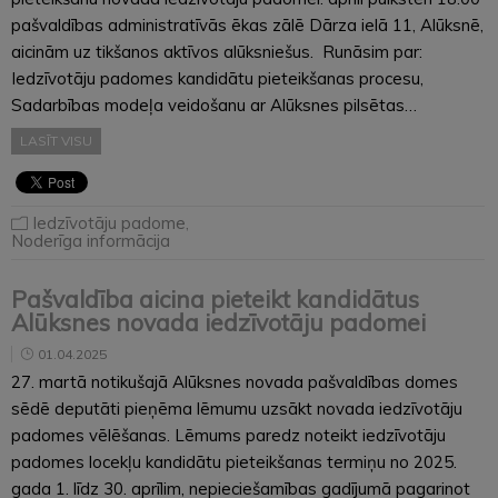
pašvaldības administratīvās ēkas zālē Dārza ielā 11, Alūksnē,
aicinām uz tikšanos aktīvos alūksniešus. Runāsim par:
Iedzīvotāju padomes kandidātu pieteikšanas procesu,
Sadarbības modeļa veidošanu ar Alūksnes pilsētas…
LASĪT VISU
Iedzīvotāju padome
,
Noderīga informācija
Pašvaldība aicina pieteikt kandidātus
Alūksnes novada iedzīvotāju padomei
01.04.2025
27. martā notikušajā Alūksnes novada pašvaldības domes
sēdē deputāti pieņēma lēmumu uzsākt novada iedzīvotāju
padomes vēlēšanas. Lēmums paredz noteikt iedzīvotāju
padomes locekļu kandidātu pieteikšanas termiņu no 2025.
gada 1. līdz 30. aprīlim, nepieciešamības gadījumā pagarinot