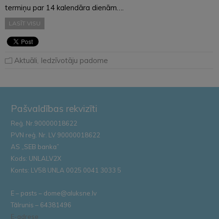
termiņu par 14 kalendāra dienām….
LASĪT VISU
Aktuāli
,
Iedzīvotāju padome
Pašvaldības rekvizīti
Reģ. Nr.90000018622
PVN reģ. Nr. LV 90000018622
AS „SEB banka”
Kods: UNLALV2X
Konts: LV58 UNLA 0025 0041 3033 5
E – pasts – dome@aluksne.lv
Tālrunis – 64381496
E-adrese