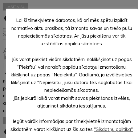
LASĪT VISU
Lai šī tīmekļvietne darbotos, kā arī mēs spētu izpildīt
normatīvo aktu prasības, tā izmanto savas un trešo pušu
Iedzīvotāju padome
,
Sabiedriskā līdzdalība
nepieciešamās sīkdatnes. Ar Jūsu piekrišanu var tik
uzstādītas papildu sīkdatnes.
Alūksnes novada iedzīvotāju padomes
locekļu kandidātu saraksts
Jūs varat piekrist visām sīkdatnēm, noklikšķinot uz pogas
06.08.2025
“Piekrītu” vai noraidīt papildu sīkdatņu izmantošanu,
Pamatojoties uz Alūksnes novada pašvaldības saistošo
klikšķinot uz pogas “Nepiekrītu”. Gadījumā, ja izvēlēsieties
noteikumu Nr. 25/2024 “Alūksnes novada iedzīvotāju
klikšķināt uz “Nepiekrītu”, jūsu datorā tiks saglabātas tikai
padomes nolikums” 15. punktu, pašvaldība izziņo Alūksnes
nepieciešamās sīkdatnes.
novada iedzīvotāju padomes locekļu kandidātu sarakstu un
Jūs jebkurā laikā varat mainīt savas piekrišanas izvēles,
aicina iedzīvotājus iepazīties ar padomes locekļu kandidātiem
atjauninot sīkdatņu iestatījumus.
no katras teritoriālās vienības. Par iedzīvotāju padomes…
LASĪT VISU
Iegūt vairāk informācijas par tīmekļvietnē izmantotajām
sīkdatnēm varat klikšķinot uz šīs saites
"Sīkdatņu politika"