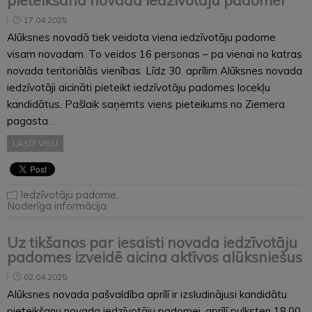
17.04.2025
Alūksnes novadā tiek veidota viena iedzīvotāju padome
visam novadam. To veidos 16 personas – pa vienai no katras
novada teritoriālās vienības. Līdz 30. aprīlim Alūksnes novada
iedzīvotāji aicināti pieteikt iedzīvotāju padomes locekļu
kandidātus. Pašlaik saņemts viens pieteikums no Ziemera
pagasta…
LASĪT VISU
Iedzīvotāju padome
,
Noderīga informācija
Uz tikšanos par iesaisti novada iedzīvotāju
padomes izveidē aicina aktīvos alūksniešus
02.04.2025
Alūksnes novada pašvaldība aprīlī ir izsludinājusi kandidātu
pieteikšanu novada iedzīvotāju padomei. aprīlī pulksten 18.00