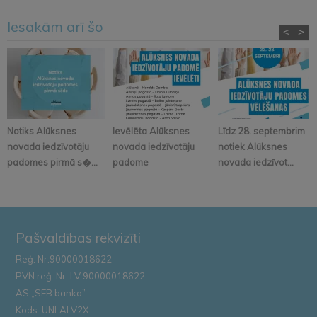
Iesakām arī šo
<
>
Notiks Alūksnes
Ievēlēta Alūksnes
Līdz 28. septembrim
novada iedzīvotāju
novada iedzīvotāju
notiek Alūksnes
padomes pirmā s�...
padome
novada iedzīvot...
Pašvaldības rekvizīti
Reģ. Nr.90000018622
PVN reģ. Nr. LV 90000018622
AS „SEB banka”
Kods: UNLALV2X