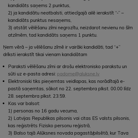
kandidāts saņems 2 punktus,
2) ja kandidātu neatbalsti, attiecīgajā ailē ierakstīt “-” –
kandidāts punktus nesaņems,
3) atstāt vēlēšanu zīmi negrozītu, neizdarot nevienu no šīm
atzīmēm, tad kandidāts saņems 1 punktu.
Ņem vērā – ja vēlēšanu zīmē ir vairāki kandidāti, tad “+”
drīksti ierakstīt tikai vienam kandidātam
Paraksti vēlēšanu zīmi ar drošu elektronisko parakstu un
sūti uz e-pasta adresi:
padome@aluksne.lv
Elektroniski tiks pieņemtas veidlapas, kas norādītajā e-
pastā saņemtas, sākot no 22. septembra plkst. 00.00 līdz
28. septembra plkst. 23.59.
Kas var balsot:
1) personas no 16 gadu vecuma,
2) Latvijas Republikas pilsonis vai citas ES valsts pilsonis,
kas reģistrēts Fizisko personu reģistrā,
3) Balso tajā Alūksnes novada pagastā/pilsētā, kur Tava