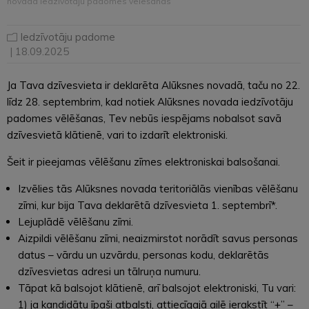
novada iedzīvotāju padomes vēlēšanās
Iedzīvotāju padome
| 18.09.2025
Ja Tava dzīvesvieta ir deklarēta Alūksnes novadā, taču no 22.
līdz 28. septembrim, kad notiek Alūksnes novada iedzīvotāju
padomes vēlēšanas, Tev nebūs iespējams nobalsot savā
dzīvesvietā klātienē, vari to izdarīt elektroniski.
Šeit ir pieejamas vēlēšanu zīmes elektroniskai balsošanai.
Izvēlies tās Alūksnes novada teritoriālās vienības vēlēšanu
zīmi, kur bija Tava deklarētā dzīvesvieta 1. septembrī*.
Lejuplādē vēlēšanu zīmi.
Aizpildi vēlēšanu zīmi, neaizmirstot norādīt savus personas
datus – vārdu un uzvārdu, personas kodu, deklarētās
dzīvesvietas adresi un tālruņa numuru.
Tāpat kā balsojot klātienē, arī balsojot elektroniski, Tu vari:
1) ja kandidātu īpaši atbalsti, attiecīgajā ailē ierakstīt “+” –