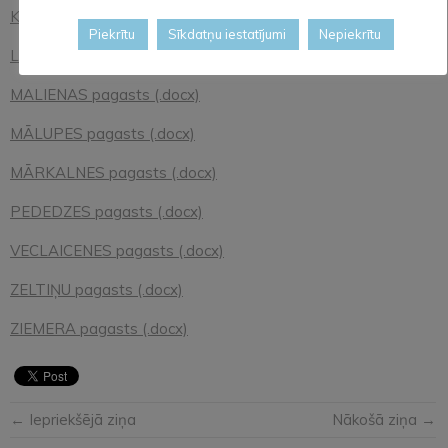
KALNCEMPJU pagasts (.docx)
Piekrītu
Sīkdatņu iestatījumi
Nepiekrītu
LIEPNAS pagasts (.docx)
MALIENAS pagasts (.docx)
MĀLUPES pagasts (.docx)
MĀRKALNES pagasts (.docx)
PEDEDZES pagasts (.docx)
VECLAICENES pagasts (.docx)
ZELTIŅU pagasts (.docx)
ZIEMERA pagasts (.docx)
← Iepriekšējā ziņa
Nākošā ziņa →