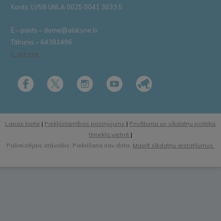
Konts: LV58 UNLA 0025 0041 3033 5
E – pasts – dome@aluksne.lv
Tālrunis – 64381496
E-adrese
Lapas karte
|
Piekļūstamības paziņojums
|
Privātuma un sīkdatņu politika
tīmekļa vietnē
|
Pašreizējais stāvoklis: Piekrišana nav dota.
Mainīt sīkdatņu iestatījumus.