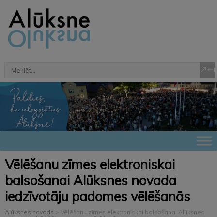
Vēlēšanu zīmes elektroniskai
balsošanai Alūksnes novada
iedzīvotāju padomes vēlēšanās
Alūksnes novads
>
Vēlēšanu zīmes elektroniskai balsošanai Alūksnes