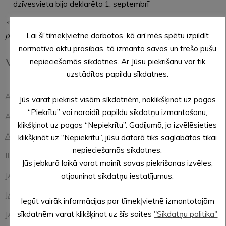
dzīvesvieta bija deklarēta 1. septembrī
*vēlētāju saraksti teritorijām sagatavoti uz 01.09.2025.
pulksten 8.39
Lai šī tīmekļvietne darbotos, kā arī mēs spētu izpildīt
normatīvo aktu prasības, tā izmanto savas un trešo pušu
VĒLĒŠANU ZĪMES ELEKTRONISKAI BALSOŠANAI
nepieciešamās sīkdatnes. Ar Jūsu piekrišanu var tik
uzstādītas papildu sīkdatnes.
ALŪKSNES pilsēta (.docx)
Jūs varat piekrist visām sīkdatnēm, noklikšķinot uz pogas
“Piekrītu” vai noraidīt papildu sīkdatņu izmantošanu,
ALSVIĶU pagasts (.docx)
klikšķinot uz pogas “Nepiekrītu”. Gadījumā, ja izvēlēsieties
ANNAS pagasts (.docx)
klikšķināt uz “Nepiekrītu”, jūsu datorā tiks saglabātas tikai
nepieciešamās sīkdatnes.
ILZENES pagasts (.docx)
Jūs jebkurā laikā varat mainīt savas piekrišanas izvēles,
JAUNALŪKSNES pagasts (.docx)
atjauninot sīkdatņu iestatījumus.
JAUNANNAS pagasts (.docx)
Iegūt vairāk informācijas par tīmekļvietnē izmantotajām
sīkdatnēm varat klikšķinot uz šīs saites
"Sīkdatņu politika"
JAUNLAICENES pagasts (.docx)