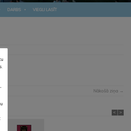
DARBS
VIEGLI LASĪT
tu
s.
”
Nākošā ziņa →
su
<
>
t