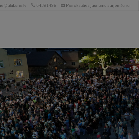
e@aluksne.lv
64381496
Pierakstīties jaunumu saņemšanai