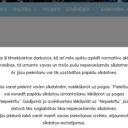
RTS
IZGLĪTĪBA
PROJEKTI
UZŅĒMĒJIEM
SABIEDRĪBA
ai šī tīmekļvietne darbotos, kā arī mēs spētu izpildīt normatīvo ak
rasības, tā izmanto savas un trešo pušu nepieciešamās sīkdatne
Ar Jūsu piekrišanu var tik uzstādītas papildu sīkdatnes.
Jūs varat piekrist visām sīkdatnēm, noklikšķinot uz pogas “Piekrītu
vai noraidīt papildu sīkdatņu izmantošanu, klikšķinot uz pogas
Nepiekrītu”. Gadījumā, ja izvēlēsieties klikšķināt uz “Nepiekrītu”, jū
datorā tiks saglabātas tikai nepieciešamās sīkdatnes.
Jūs jebkurā laikā varat mainīt savas piekrišanas izvēles, atjaunino
sīkdatņu iestatījumus.