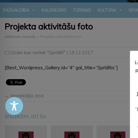
PAŠVALDĪBA
KALENDĀRS
TŪRISMS
KULTŪRA
SPO
Projekta aktivitāšu foto
Alūksnes novads
>
Projekta aktivitāšu foto
Uzzini kas notiek "Sprīdītī"
| 18.12.2017
L
[Best_Wordpress_Gallery id=”4″ gal_title=”Sprīdītis”]
p
← Iepriekšējā ziņa
“
Iesakām arī šo