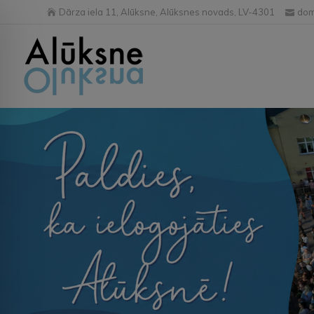
Dārza iela 11, Alūksne, Alūksnes novads, LV-4301
dom