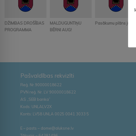
DŽIMBAS DROŠĪBAS
MALDUGUNTIŅU
Pasākumu plāns jūnij
PROGRAMMA
BĒRNI AUG!
Pašvaldības rekvizīti
Reģ. Nr.90000018622
PVN reģ. Nr. LV 90000018622
AS „SEB banka”
Kods: UNLALV2X
Konts: LV58 UNLA 0025 0041 3033 5
E – pasts – dome@aluksne.lv
Tālrunis – 64381496