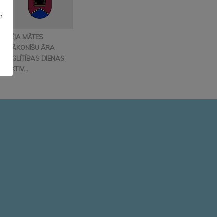
m
VĒJA MĀTES
MĀKONĪŠU ĀRA
IZGLĪTĪBAS DIENAS
AKTIV...