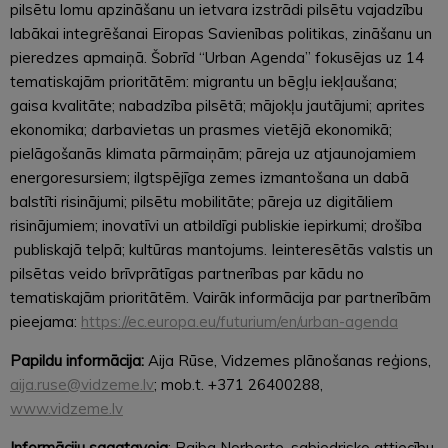
pilsētu lomu apzināšanu un ietvara izstrādi pilsētu vajadzību
labākai integrēšanai Eiropas Savienības politikas, zināšanu un
pieredzes apmaiņā. Šobrīd “Urban Agenda” fokusējas uz 14
tematiskajām prioritātēm: migrantu un bēgļu iekļaušana;
gaisa kvalitāte; nabadzība pilsētā; mājokļu jautājumi; aprites
ekonomika; darbavietas un prasmes vietējā ekonomikā;
pielāgošanās klimata pārmaiņām; pāreja uz atjaunojamiem
energoresursiem; ilgtspējīga zemes izmantošana un dabā
balstīti risinājumi; pilsētu mobilitāte; pāreja uz digitāliem
risinājumiem; inovatīvi un atbildīgi publiskie iepirkumi; drošība
publiskajā telpā; kultūras mantojums. Ieinteresētās valstis un
pilsētas veido brīvprātīgas partnerības par kādu no
tematiskajām prioritātēm. Vairāk informācija par partnerībām
pieejama:
https://ec.europa.eu/futurium/en/urban-agenda
Papildu informācija:
Aija Rūse, Vidzemes plānošanas reģions,
aija.ruse@vidzeme.lv
; mob.t. +371 26400288,
www.vidzeme.lv
Informāciju
sagatavoja
: Baiba Norberte, sabiedrisko attiecību