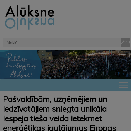
Pašvaldībām, uzņēmējiem un
iedzīvotājiem sniegta unikāla
iespēja tiešā veidā ietekmēt
enerģētikas jautājumus Eiropas