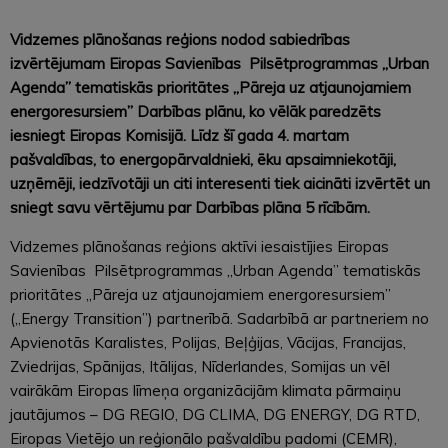
Vidzemes plānošanas reģions nodod sabiedrības
izvērtējumam Eiropas Savienības Pilsētprogrammas „Urban
Agenda” tematiskās prioritātes „Pāreja uz atjaunojamiem
energoresursiem” Darbības plānu, ko vēlāk paredzēts
iesniegt Eiropas Komisijā. Līdz šī gada 4. martam
pašvaldības, to energopārvaldnieki, ēku apsaimniekotāji,
uzņēmēji, iedzīvotāji un citi interesenti tiek aicināti izvērtēt un
sniegt savu vērtējumu par Darbības plāna 5 rīcībām.
Vidzemes plānošanas reģions aktīvi iesaistījies Eiropas
Savienības Pilsētprogrammas „Urban Agenda” tematiskās
prioritātes „Pāreja uz atjaunojamiem energoresursiem”
(„Energy Transition”) partnerībā. Sadarbībā ar partneriem no
Apvienotās Karalistes, Polijas, Beļģijas, Vācijas, Francijas,
Zviedrijas, Spānijas, Itālijas, Nīderlandes, Somijas un vēl
vairākām Eiropas līmeņa organizācijām klimata pārmaiņu
jautājumos – DG REGIO, DG CLIMA, DG ENERGY, DG RTD,
Eiropas Vietējo un reģionālo pašvaldību padomi (CEMR),