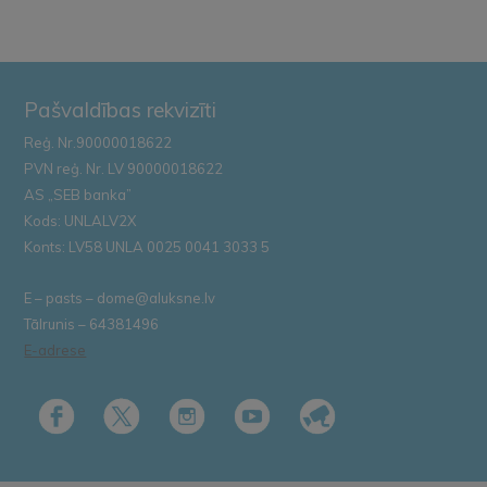
Pašvaldības rekvizīti
Reģ. Nr.90000018622
PVN reģ. Nr. LV 90000018622
AS „SEB banka”
Kods: UNLALV2X
Konts: LV58 UNLA 0025 0041 3033 5
E – pasts – dome@aluksne.lv
Tālrunis – 64381496
E-adrese