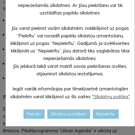
and-lasts-until-4-march-2019
Lasītāju ērtībai izvērtējums var
nepieciešamās sīkdatnes. Ar Jūsu piekrišanu var tik
tikt sniegts arī latviešu valodā.
uzstādītas papildu sīkdatnes.
Draft Action 1:
CREATION OF ‘FINANCING FOR DISTRICT
ENERGY’ TASK GROUP
Jūs varat piekrist visām sīkdatnēm, noklikšķinot uz pogas
Draft Action 2:
MAXIMISING USE OF WASTE HEAT IN
“Piekrītu” vai noraidīt papildu sīkdatņu izmantošanu,
CITIES
klikšķinot uz pogas “Nepiekrītu”. Gadījumā, ja izvēlēsieties
Draft Action 3:
GUIDANCE ON ENERGY MASTER-
klikšķināt uz “Nepiekrītu”, jūsu datorā tiks saglabātas tikai
PLANNING FOR CITIES
nepieciešamās sīkdatnes.
Draft Action 4:
‘DEPLOYMENT DESKS’ FOR CITY
Jūs jebkurā laikā varat mainīt savas piekrišanas izvēles,
RETROFITTING
atjauninot sīkdatņu iestatījumus.
Draft Action 5:
CLOSER CO-OPERATION WITH EU
BODIES TO PROMOTE ENERGY TRANSITION FUNDING
Iegūt vairāk informācijas par tīmekļvietnē izmantotajām
sīkdatnēm varat klikšķinot uz šīs saites
"Sīkdatņu politika"
Par Pilsētprogrammu „Urban Agenda”
Eiropas Savienības iniciatīva “Urban Agenda” izveidota, lai
Piekrītu
Sīkdatņu iestatījumi
Nepiekrītu
sekmētu efektīvāku un koordinētāku darbību ilgtspējīgas un
integrētas pilsētu attīstības nodrošināšanā visos pārvaldes
līmeņos. Pilsētprogramma “Urban Agenda” ir vērsta uz