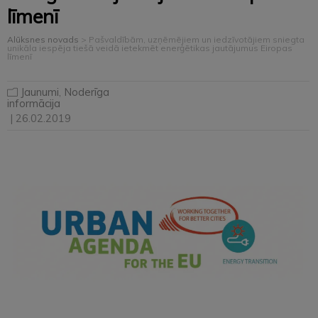
līmenī
Alūksnes novads
>
Pašvaldībām, uzņēmējiem un iedzīvotājiem sniegta
unikāla iespēja tiešā veidā ietekmēt enerģētikas jautājumus Eiropas
līmenī
Jaunumi
,
Noderīga
informācija
| 26.02.2019