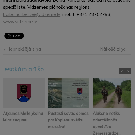
speciāliste, Vidzemes plānošanas reģions,
baiba.norberte@vidzeme.lv
; mob.t. +371 28752793,
www.vidzeme.lv
← Iepriekšējā ziņa
Nākošā ziņa →
Iesakām arī šo
<
>
Atjaunos Melleņkalna
Pastāsti savas domas
Alūksnē notiks
ielas segumu
par Kopienu svētku
orientēšanās
iniciatīvu!
apmācība
Zemessardze...