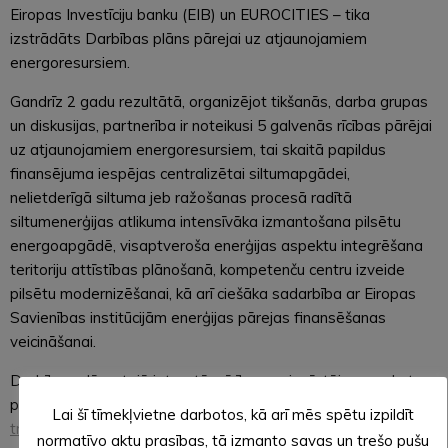
Eiropas Investīciju banku (EIB) un EUROCITIES – tika
izstrādāts Darbības plāns pārejai uz atjaunojamiem
energoresursiem.
Gandrīz 2 gadu rezultātā, organizējot tikšanās, darba grupas
un diskusijas, partnerība ir noteikusi 5 galvenās rīcības pārējai
uz atjaunojamiem energoresursiem, tai skaitā papildus
finansējuma iespējas centralizētai siltumapgādei,
nelietderīgā siltuma jeb ražošanas procesā radītā
siltumenerģijas atlikuma intensīvāka izmantošana pilsētu
energoapgādē, visaptveroša enerģijas aspektu integrēšana
teritoriju attīstības plānošanā, kompetenču centru izveide
pilsētu modernizēšanai, kā arī ciešāka sadarbība ar Eiropas
Savienības institūcijām enerģijas pārejas finansēšanas
veicināšanai.
Darbības plāns, tajā ietvertās rīcības un izvērtējuma anketa
pieejama:
https://ec.europa.eu/futurium/en/energy-
Lai šī tīmekļvietne darbotos, kā arī mēs spētu izpildīt
transition/energy-transition-public-feedback-starts-today-
normatīvo aktu prasības, tā izmanto savas un trešo pušu